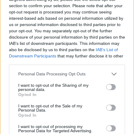
section to confirm your selection. Please note that after your
opt-out request is processed you may continue seeing
interest-based ads based on personal information utilized by
us or personal information disclosed to third parties prior to
your opt-out. You may separately opt-out of the further
disclosure of your personal information by third parties on the
IAB’s list of downstream participants. This information may
also be disclosed by us to third parties on the
IAB’s List of
Downstream Participants
that may further disclose it to other
third parties.
Personal Data Processing Opt Outs
I want to opt-out of the Sharing of my
personal data.
Opted In
I want to opt-out of the Sale of my
Personal Data.
Opted In
Esim for Global
|
Esim for Europe
|
Esim for Caribbean
|
Esim for USA
|
Esim for Italy
|
Esim for Spain
|
Esim
I want to opt-out of processing my
Personal Data for Targeted Advertising.
for Turkey
|
Esim for Germany
|
Esim for Greece
|
Esim