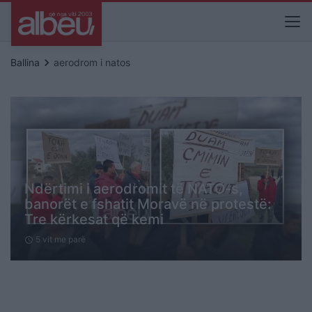
keyboard_arrow_right
Ballina
aerodrom i natos
Ndërtimi i aerodromit të NATO-s,
banorët e fshatit Moravë në protestë:
Tre kërkesat që kemi
5 vit me parë
schedule