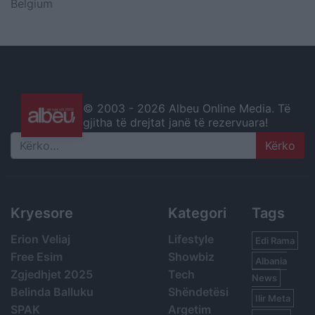
Belgium
© 2003 -
2026 Albeu Online Media. Të
gjitha të drejtat janë të rezervuara!
Search
Kryesore
Kategori
Tags
Erion Veliaj
Lifestyle
Edi Rama
Free Esim
Showbiz
Albania
Zgjedhjet 2025
Tech
News
Belinda Balluku
Shëndetësi
Ilir Meta
SPAK
Argetim