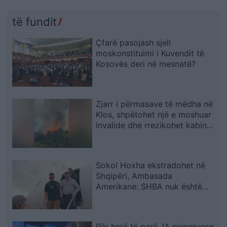
të fundit
Çfarë pasojash sjell
moskonstituimi i Kuvendit të
Kosovës deri në mesnatë?
Zjarr i përmasave të mëdha në
Klos, shpëtohet një e moshuar
invalide dhe rrezikohet kabina
elektrike
Sokol Hoxha ekstradohet në
Shqipëri, Ambasada
Amerikane: SHBA nuk është
strehë për kriminelët që
abuzojnë me sistemin e
emigracionit
Për herë të parë, IA gjeneruese