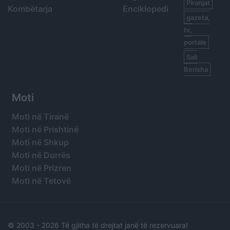
Piranjat
Kombëtarja
Enciklopedi
gazeta,
tv,
portale
Sali
Berisha
Moti
Moti në Tiranë
Moti në Prishtinë
Moti në Shkup
Moti në Durrës
Moti në Prizren
Moti në Tetovë
© 2003 -
2026 Të gjitha të drejtat janë të rezervuara!