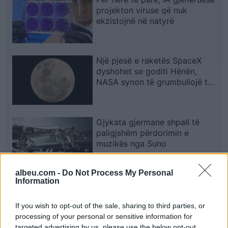
projekton viruse që nuk
ekzistojnë në natyrë
Një pjesë e raketës SpaceX
dyshohet se goditi Hënën,
NASA synon të grumbullojë të
dhëna
Gjykata gjermane shpall të
paligjshëm përdorimin e
muzikës nga Suno
albeu.com -
Do Not Process My Personal
Information
Gjini refuzon ftesën e Kurtit
për takim në Kryeministri ose
në Gjakovë: Ja arsyetimi i
If you wish to opt-out of the sale, sharing to third parties, or
kreut të AAK-së
processing of your personal or sensitive information for
targeted advertising by us, please use the below opt-out