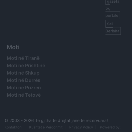
gazeta,
tv,
portale
Sali
Berisha
Moti
Moti në Tiranë
Moti në Prishtinë
Moti në Shkup
Moti në Durrës
Moti në Prizren
Moti në Tetovë
© 2003 -
2026 Të gjitha të drejtat janë të rezervuara!
Kontaktoni
Kushtet e Përdorimit
Privacy Policy
Powered by: