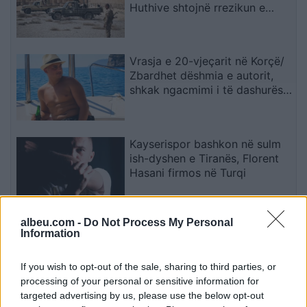
Huthive shtojnë rrezikun e
zgjerimit të luftës
Vrasja e 20-vjeçarit në Korçë/
Zbardhet dëshmia e autorit,
shkak ngacmimi i të dashurës
nga viktima
Kayserispor bashkon në sulm
ish-dyshen e Tiranës, Florent
Hasani firmos në Turqi
albeu.com -
Do Not Process My Personal
Përplasje e rëndë në
Information
magjistralen Gostivar-Kërçovë,
humb jetën një shofer dhe
If you wish to opt-out of the sale, sharing to third parties, or
plagoset rëndë një tjetër
processing of your personal or sensitive information for
targeted advertising by us, please use the below opt-out