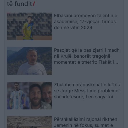
të fundit
Elbasani promovon talentin e
akademisë, 17-vjeçari firmos
deri në vitin 2029
Pasojat që la pas zjarri i madh
në Krujë, banorët tregojnë
momentet e tmerrit: Flakët i
kemi mbajtur vetë nën kontroll,
zjarrfikësja fiku vetëm vatrat e
vogla (VIDEO)
Zbulohen prapaskenat e luftës
së Jorge Messit me problemet
shëndetësore, Leo shqyrtoi
largimin nga Botërori
Përshkallëzimi rajonal rikthen
Jemenin në fokus, sulmet e