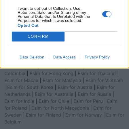
Arabia
|
Esim for Egypt
|
Esim for United Arab
I want to opt-out of Collection, Use,
Emirates
|
Esim for Balkans
|
Esim for Morocco
|
Esim
Retention, Sale, and/or Sharing of my
Personal Data that Is Unrelated with the
for China
|
Esim for United Kingdom
|
Esim for Africa
|
Purposes for which it was collected.
Esim for Latin America
|
Esim for GCC Gulf
Opted Out
Cooperation Council
|
Esim for Middle East
|
Esim for
CONFIRM
South America
|
Esim for Canada
|
Esim for Mexico
|
Esim for Japan
|
Esim for Albania
|
Esim for Kosovo
|
Esim for Switzerland
|
Esim for Tunisia
|
Esim for
Data Deletion
Data Access
Privacy Policy
South Africa
|
Esim for Algeria
|
Esim for Portugal
|
Esim for Brazil
|
Esim for Argentina
|
Esim for
Colombia
|
Esim for Hong Kong
|
Esim for Thailand
|
Esim for Macau
|
Esim for Malaysia
|
Esim for Vietnam
|
Esim for South Korea
|
Esim for Austria
|
Esim for
Netherlands
|
Esim for Australia
|
Esim for Russia
|
Esim for India
|
Esim for Chile
|
Esim for Peru
|
Esim
for Poland
|
Esim for North Macedonia
|
Esim for
Sweden
|
Esim for Finland
|
Esim for Norway
|
Esim for
Belgium