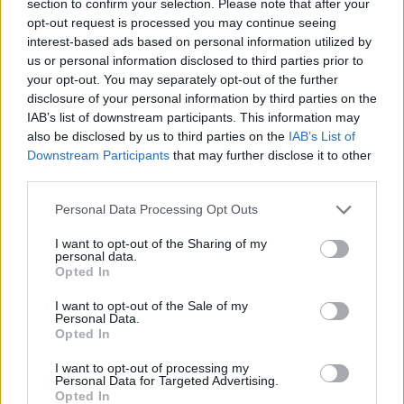
section to confirm your selection. Please note that after your
opt-out request is processed you may continue seeing
interest-based ads based on personal information utilized by
us or personal information disclosed to third parties prior to
your opt-out. You may separately opt-out of the further
disclosure of your personal information by third parties on the
IAB’s list of downstream participants. This information may
also be disclosed by us to third parties on the
IAB’s List of
Downstream Participants
that may further disclose it to other
third parties.
Personal Data Processing Opt Outs
I want to opt-out of the Sharing of my
personal data.
Opted In
I want to opt-out of the Sale of my
Personal Data.
Esim for Global
|
Esim for Europe
|
Esim for Caribbean
Opted In
|
Esim for USA
|
Esim for Italy
|
Esim for Spain
|
Esim
I want to opt-out of processing my
for Turkey
|
Esim for Germany
|
Esim for Greece
|
Esim
Personal Data for Targeted Advertising.
for Asia
|
Esim for World Cup 2026
|
Esim for Saudi
Opted In