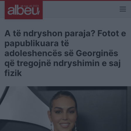
A të ndryshon paraja? Fotot e
papublikuara të
adoleshencës së Georginës
që tregojnë ndryshimin e saj
fizik