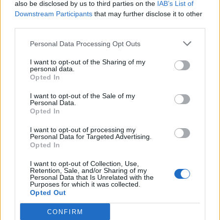
also be disclosed by us to third parties on the
IAB’s List of
është mjaft aktive në
Downstream Participants
that may further disclose it to other
profilin e saj në
third parties.
“Instagram”. Së fundmi,
bukuroshja ka ndarë me
Personal Data Processing Opt Outs
ndjekësit e shumtë
momente nga pushimet e
I want to opt-out of the Sharing of my
saj luksoze me familjen. E
personal data.
Opted In
sigurisht që nuk kanë
munguar as fotot
I want to opt-out of the Sale of my
provokuese që ajo
Personal Data.
realizon herë pas…
Opted In
I want to opt-out of processing my
Personal Data for Targeted Advertising.
Opted In
I want to opt-out of Collection, Use,
Retention, Sale, and/or Sharing of my
Personal Data that Is Unrelated with the
Purposes for which it was collected.
Shtuar
më
20.11.2022 21:33
Opted Out
Tags:
,
A të ndryshon paraja
adoleshencës së
CONFIRM
,
Georginës
Fotot e papublikuara