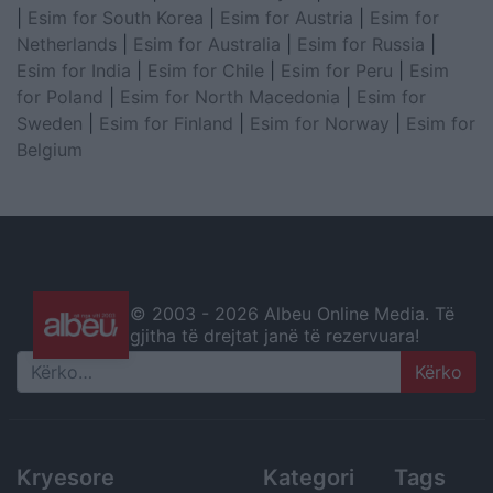
|
Esim for South Korea
|
Esim for Austria
|
Esim for
Netherlands
|
Esim for Australia
|
Esim for Russia
|
Esim for India
|
Esim for Chile
|
Esim for Peru
|
Esim
for Poland
|
Esim for North Macedonia
|
Esim for
Sweden
|
Esim for Finland
|
Esim for Norway
|
Esim for
Belgium
© 2003 -
2026 Albeu Online Media. Të
gjitha të drejtat janë të rezervuara!
Search
Kryesore
Kategori
Tags