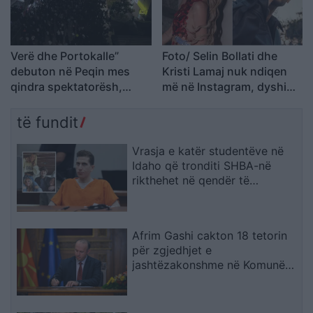
Verë dhe Portokalle”
Foto/ Selin Bollati dhe
debuton në Peqin mes
Kristi Lamaj nuk ndiqen
qindra spektatorësh,
më në Instagram, dyshime
ndalesa e radhës në
për krisje mes dy ish-
Kavajë
banorëve të Big Brother
të fundit
VIP 5
Vrasja e katër studentëve në
Idaho që tronditi SHBA-në
rikthehet në qendër të
vëmendjes
Afrim Gashi cakton 18 tetorin
për zgjedhjet e
jashtëzakonshme në Komunën
e Bërvenicës