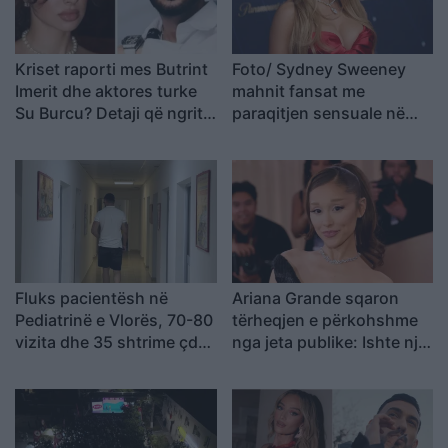
Kriset raporti mes Butrint
Foto/ Sydney Sweeney
Imerit dhe aktores turke
mahnit fansat me
Su Burcu? Detaji që ngriti
paraqitjen sensuale në
dyshimet
setin e ri
Fluks pacientësh në
Ariana Grande sqaron
Pediatrinë e Vlorës, 70-80
tërheqjen e përkohshme
vizita dhe 35 shtrime çdo
nga jeta publike: Ishte një
ditë
zgjedhje e menduar prej
kohësh