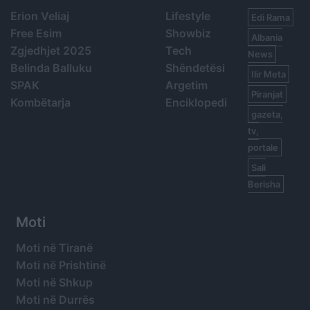
Erion Veliaj
Lifestyle
Edi Rama
Free Esim
Showbiz
Albania
Zgjedhjet 2025
Tech
News
Belinda Balluku
Shëndetësi
Ilir Meta
SPAK
Argetim
Piranjat
Kombëtarja
Enciklopedi
gazeta,
tv,
portale
Sali
Berisha
Moti
Moti në Tiranë
Moti në Prishtinë
Moti në Shkup
Moti në Durrës