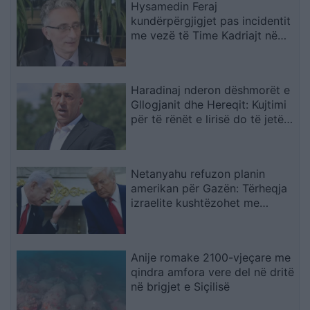
Hysamedin Feraj
kundërpërgjigjet pas incidentit
me vezë të Time Kadriajt në
Kuvend: Kujton të kaluarën në
UÇK dhe lidhjet me Radojçiqin
Haradinaj nderon dëshmorët e
Gllogjanit dhe Hereqit: Kujtimi
për të rënët e lirisë do të jetë i
përjetshëm
Netanyahu refuzon planin
amerikan për Gazën: Tërheqja
izraelite kushtëzohet me
çarmatimin e Hamasit
Anije romake 2100-vjeçare me
qindra amfora vere del në dritë
në brigjet e Siçilisë