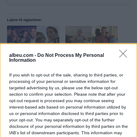
Lajme të ngjashme:
albeu.com -
Do Not Process My Personal
Sot bën namin, dalin për
Provokuese nga
Information
herë të parë fotot e
pushimet, por ky detaj në
papublikuara të Georgina
fotot e Georginës ka
If you wish to opt-out of the sale, sharing to third parties, or
Rodriguez gjatë
marrë gjithë vëmendjen
processing of your personal or sensitive information for
adoleshencës (FOTO
(FOTO LAJM)
targeted advertising by us, please use the below opt-out
LAJM)
section to confirm your selection. Please note that after your
Merrni frymë thellë, pozat
opt-out request is processed you may continue seeing
më të fundit të Georginës
interest-based ads based on personal information utilized by
nga jahti janë speciale
us or personal information disclosed to third parties prior to
(FOTO LAJM)
your opt-out. You may separately opt-out of the further
E dashura e futbollistit të
disclosure of your personal information by third parties on the
njohur Cristiano Ronaldo,
IAB’s list of downstream participants. This information may
Georgina Rodrigues,