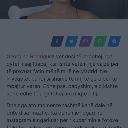
Georgina Rodriguez
vendosi të largohej nga
qyteti i saj (Jaca) kur ishte vetëm një vajzë për
të provuar fatin më të mirë në Madrid. Në
kryeqytet punoi si shumë të rinj të tjerë për të
mbajtur veten. Edhe pse, padyshim, ajo kishte
kohë edhe të argëtohej me miqtë e tij.
Dhe nga ato momente tashmë kanë dalë në
dritë disa imazhe. Ka qenë një llogari në
Instagram e ngarkuar për rikuperimin e fotove
të këtyre viteve që tregojnë ndryshimin e madh