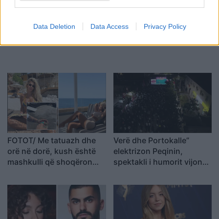
Data Deletion
Data Access
Privacy Policy
FOTOT/ Me tatuazh dhe
Verë dhe Portokalle”
orë në dorë, kush është
elektrizon Peqinin,
mashkulli që shoqëron
spektakli i humorit vijon
Luana Vjollcën me
turneun drejt Kavajës
pushime?!