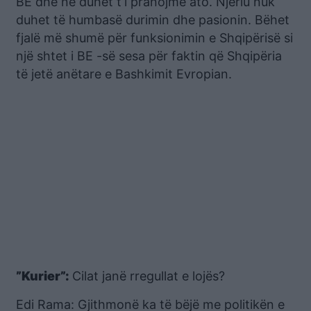
BE dhe ne duhet t’i pranojmë ato. Njeriu nuk
duhet të humbasë durimin dhe pasionin. Bëhet
fjalë më shumë për funksionimin e Shqipërisë si
një shtet i BE -së sesa për faktin që Shqipëria
të jetë anëtare e Bashkimit Evropian.
”Kurier”:
Cilat janë rregullat e lojës?
Edi Rama: Gjithmonë ka të bëjë me politikën e