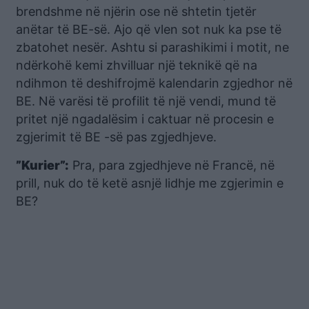
brendshme në njërin ose në shtetin tjetër
anëtar të BE-së. Ajo që vlen sot nuk ka pse të
zbatohet nesër. Ashtu si parashikimi i motit, ne
ndërkohë kemi zhvilluar një teknikë që na
ndihmon të deshifrojmë kalendarin zgjedhor në
BE. Në varësi të profilit të një vendi, mund të
pritet një ngadalësim i caktuar në procesin e
zgjerimit të BE -së pas zgjedhjeve.
”Kurier”:
Pra, para zgjedhjeve në Francë, në
prill, nuk do të ketë asnjë lidhje me zgjerimin e
BE?