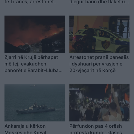
të Tiranës, arrestohet
djegur barin dhe flakët u
Renardo Nallbani në
përhapën drejt malit
Palasë
Zjarri në Krujë përhapet
Arrestohet pranë banesës
më tej, evakuohen
i dyshuari për vrasjen e
banorët e Barabit–Lluban,
20-vjeçarit në Korçë
raportohen shpërthime
armatimesh
Ankaraja u kërkon
Përfundon pas 4 orësh
Moskës dhe Kievit
protesta kundër klasës