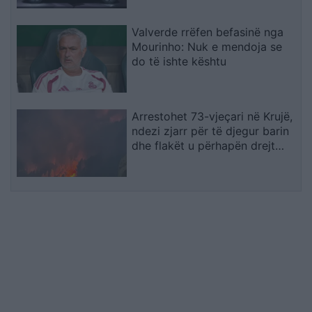
Valverde rrëfen befasinë nga
Mourinho: Nuk e mendoja se
do të ishte kështu
Arrestohet 73-vjeçari në Krujë,
ndezi zjarr për të djegur barin
dhe flakët u përhapën drejt
malit