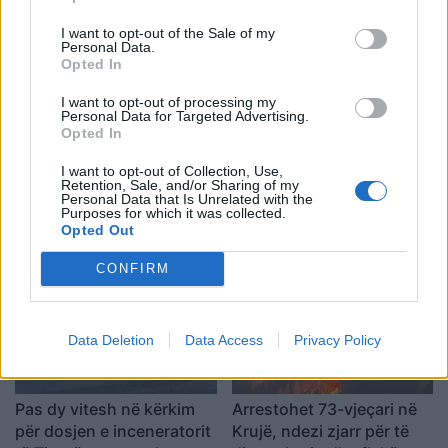
I want to opt-out of the Sale of my
Personal Data.
Shtuar
më
7.10.2021 13:46
Opted In
Tags:
,
,
edi rama
rama be
rama bisedime be
I want to opt-out of processing my
Personal Data for Targeted Advertising.
negocitata
Opted In
I want to opt-out of Collection, Use,
Retention, Sale, and/or Sharing of my
Personal Data that Is Unrelated with the
Purposes for which it was collected.
Opted Out
CONFIRM
Data Deletion
Data Access
Privacy Policy
Pas dy vitesh në kërkim
Arrestohet 73-vjeçari në
për dosjen e inceneratorit
Krujë, ndezi zjarr për të