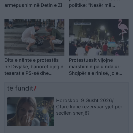
armëpushim në Detin e Zi
politike: “Nesër më
shumë!”
Dita e nëntë e protestës
Protestuesit vijojnë
në Divjakë, banorët djegin
marshimin pa u ndalur:
teserat e PS-së dhe
Shqipëria e rinisë, jo e
kundërshtojnë bashkimin
partisë!
me Lushnjën
të fundit
Horoskopi 9 Gusht 2026/
Çfarë kanë rezervuar yjet për
secilën shenjë?