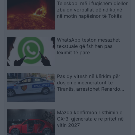
Teleskopi më i fuqishëm diellor
zbulon vorbullat që ndikojnë
në motin hapësinor të Tokës
WhatsApp teston mesazhet
tekstuale që fshihen pas
leximit të parë
Pas dy vitesh në kërkim për
dosjen e inceneratorit të
Tiranës, arrestohet Renardo
Nallbani në Palasë
Mazda konfirmon rikthimin e
CX-3, gjenerata e re pritet në
vitin 2027