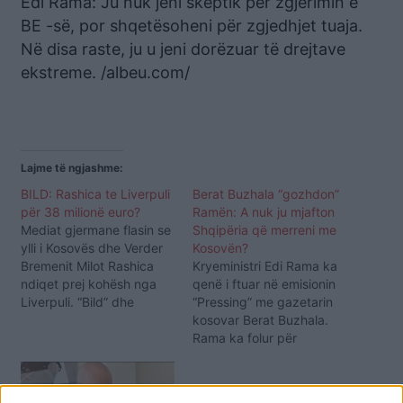
Edi Rama: Ju nuk jeni skeptik për zgjerimin e
BE -së, por shqetësoheni për zgjedhjet tuaja.
Në disa raste, ju u jeni dorëzuar të drejtave
ekstreme. /albeu.com/
Lajme të ngjashme:
BILD: Rashica te Liverpuli
Berat Buzhala “gozhdon”
për 38 milionë euro?
Ramën: A nuk ju mjafton
Mediat gjermane flasin se
Shqipëria që merreni me
ylli i Kosovës dhe Verder
Kosovën?
Bremenit Milot Rashica
Kryeministri Edi Rama ka
ndiqet prej kohësh nga
qenë i ftuar në emisionin
Liverpuli. “Bild” dhe
“Pressing” me gazetarin
“Weser Kurier” raportojnë
kosovar Berat Buzhala.
se trajneri i kampionëve
Rama ka folur për
të Europës Jurgen Klop
Shengenin e Ballkanit. Në
po mendon të transferojë
fjalën e tij, Rama është
23-vjeçarin në “Anfild
shprehur se kreu i LDK-së,