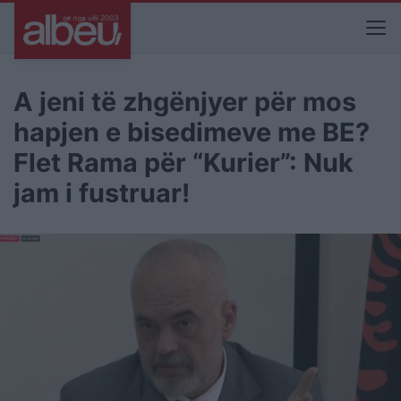
A jeni të zhgënjyer për mos
hapjen e bisedimeve me BE?
Flet Rama për “Kurier”: Nuk
jam i fustruar!