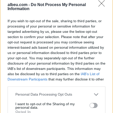
Roud” gjatë merkatos së
Isa Mustafa nuk ka qenë
albeu.com -
Do Not Process My Personal
verës. “Kurier” thekson se
kundër kësaj nisme. Më
Information
Verder Bremeni ka
tej, Rama përmendi edhe
Negociatat me BE, Rama
caktuar shifrën…
ish-kryeministrin e
për median gjermane:
If you wish to opt-out of the sale, sharing to third parties, or
Kosovës Ramush…
Durimi ynë është i
processing of your personal or sensitive information for
pashtershëm, Sofja na ka
targeted advertising by us, please use the below opt-out
ndarë më shumë sesa na
section to confirm your selection. Please note that after your
ka bashkuar
opt-out request is processed you may continue seeing
interest-based ads based on personal information utilized by
us or personal information disclosed to third parties prior to
your opt-out. You may separately opt-out of the further
disclosure of your personal information by third parties on the
IAB’s list of downstream participants. This information may
also be disclosed by us to third parties on the
IAB’s List of
Downstream Participants
that may further disclose it to other
third parties.
Personal Data Processing Opt Outs
I want to opt-out of the Sharing of my
personal data.
Opted In