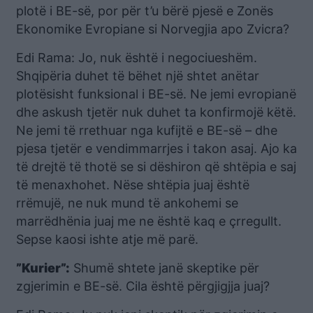
plotë i BE-së, por për t’u bërë pjesë e Zonës
Ekonomike Evropiane si Norvegjia apo Zvicra?
Edi Rama: Jo, nuk është i negociueshëm.
Shqipëria duhet të bëhet një shtet anëtar
plotësisht funksional i BE-së. Ne jemi evropianë
dhe askush tjetër nuk duhet ta konfirmojë këtë.
Ne jemi të rrethuar nga kufijtë e BE-së – dhe
pjesa tjetër e vendimmarrjes i takon asaj. Ajo ka
të drejtë të thotë se si dëshiron që shtëpia e saj
të menaxhohet. Nëse shtëpia juaj është
rrëmujë, ne nuk mund të ankohemi se
marrëdhënia juaj me ne është kaq e çrregullt.
Sepse kaosi ishte atje më parë.
”Kurier”:
Shumë shtete janë skeptike për
zgjerimin e BE-së. Cila është përgjigjja juaj?