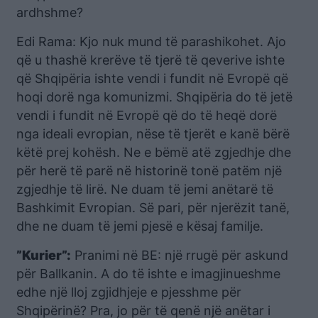
ardhshme?
Edi Rama: Kjo nuk mund të parashikohet. Ajo
që u thashë krerëve të tjerë të qeverive ishte
që Shqipëria ishte vendi i fundit në Evropë që
hoqi dorë nga komunizmi. Shqipëria do të jetë
vendi i fundit në Evropë që do të heqë dorë
nga ideali evropian, nëse të tjerët e kanë bërë
këtë prej kohësh. Ne e bëmë atë zgjedhje dhe
për herë të parë në historinë tonë patëm një
zgjedhje të lirë. Ne duam të jemi anëtarë të
Bashkimit Evropian. Së pari, për njerëzit tanë,
dhe ne duam të jemi pjesë e kësaj familje.
”Kurier”:
Pranimi në BE: një rrugë për askund
për Ballkanin. A do të ishte e imagjinueshme
edhe një lloj zgjidhjeje e pjesshme për
Shqipërinë? Pra, jo për të qenë një anëtar i