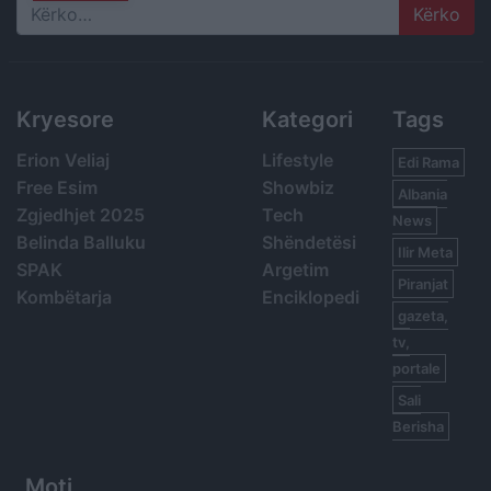
Search
Kryesore
Kategori
Tags
Erion Veliaj
Lifestyle
Edi Rama
Free Esim
Showbiz
Albania
Zgjedhjet 2025
Tech
News
Belinda Balluku
Shëndetësi
Ilir Meta
SPAK
Argetim
Piranjat
Kombëtarja
Enciklopedi
gazeta,
tv,
portale
Sali
Berisha
Moti