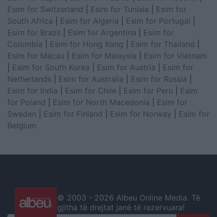
Esim for Switzerland
|
Esim for Tunisia
|
Esim for
South Africa
|
Esim for Algeria
|
Esim for Portugal
|
Esim for Brazil
|
Esim for Argentina
|
Esim for
Colombia
|
Esim for Hong Kong
|
Esim for Thailand
|
Esim for Macau
|
Esim for Malaysia
|
Esim for Vietnam
|
Esim for South Korea
|
Esim for Austria
|
Esim for
Netherlands
|
Esim for Australia
|
Esim for Russia
|
Esim for India
|
Esim for Chile
|
Esim for Peru
|
Esim
for Poland
|
Esim for North Macedonia
|
Esim for
Sweden
|
Esim for Finland
|
Esim for Norway
|
Esim for
Belgium
© 2003 -
2026 Albeu Online Media. Të
gjitha të drejtat janë të rezervuara!