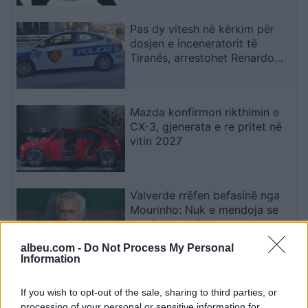
Pas dy vitesh në kërkim për
dosjen e inceneratorit të
Tiranës, arrestohet Renardo
Nallbani në Palasë
Mazda konfirmon rikthimin e
CX-3, gjenerata e re pritet në
vitin 2027
Valverde rrëfen befasinë nga
Mourinho: Nuk e mendoja se
do të ishte kështu
albeu.com -
Do Not Process My Personal
Information
Arrestohet 73-vjeçari në Krujë,
ndezi zjarr për të djegur barin
If you wish to opt-out of the sale, sharing to third parties, or
dhe flakët u përhapën drejt
processing of your personal or sensitive information for