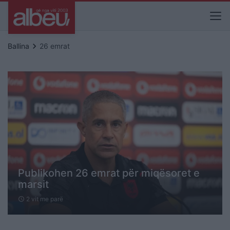
keyboard_arrow_right
Ballina
26 emrat
Publikohen 26 emrat për miqësoret e
marsit
2 vit me parë
schedule