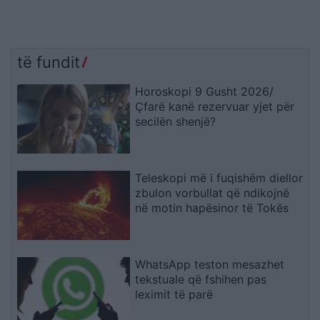
të fundit
Horoskopi 9 Gusht 2026/
Çfarë kanë rezervuar yjet për
secilën shenjë?
Teleskopi më i fuqishëm diellor
zbulon vorbullat që ndikojnë
në motin hapësinor të Tokës
WhatsApp teston mesazhet
tekstuale që fshihen pas
leximit të parë