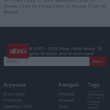
for Poland
|
Esim for North Macedonia
|
Esim for
Sweden
|
Esim for Finland
|
Esim for Norway
|
Esim for
Belgium
© 2003 -
2026 Albeu Online Media. Të
gjitha të drejtat janë të rezervuara!
Search
Kryesore
Kategori
Tags
Erion Veliaj
Lifestyle
Edi Rama
Free Esim
Showbiz
Albania
Zgjedhjet 2025
Tech
News