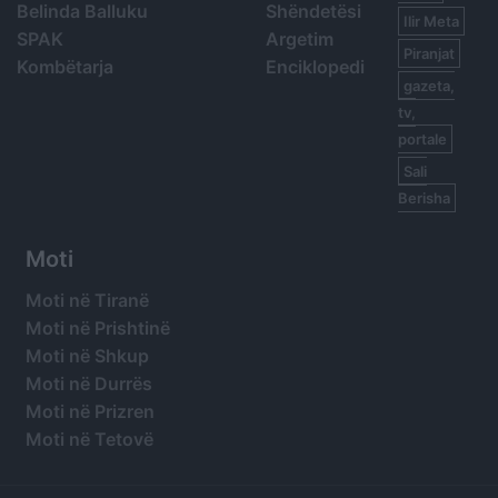
Belinda Balluku
Shëndetësi
Ilir Meta
SPAK
Argetim
Piranjat
Kombëtarja
Enciklopedi
gazeta,
tv,
portale
Sali
Berisha
Moti
Moti në Tiranë
Moti në Prishtinë
Moti në Shkup
Moti në Durrës
Moti në Prizren
Moti në Tetovë