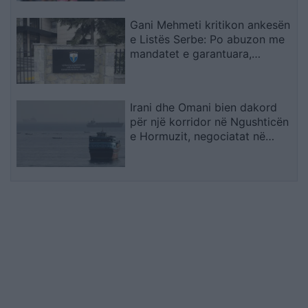
Gani Mehmeti kritikon ankesën
e Listës Serbe: Po abuzon me
mandatet e garantuara,
Kushtetuesja duhet t’ia ndalojë
veprimtarinë
Irani dhe Omani bien dakord
për një korridor në Ngushticën
e Hormuzit, negociatat në
fazën përfundimtare