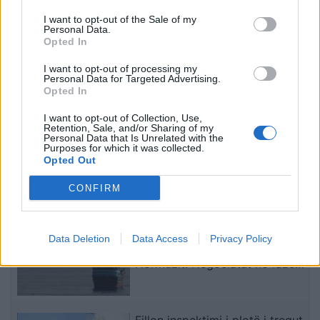
për 30 milionë euro
mbrojtësi ndëshkohet me
të kuq dhe gjobë
I want to opt-out of the Sale of my
Personal Data.
Opted In
I want to opt-out of processing my
Personal Data for Targeted Advertising.
Opted In
I want to opt-out of Collection, Use,
Retention, Sale, and/or Sharing of my
Pritje madhështore në
Vinicius zbraz profilin në
Personal Data that Is Unrelated with the
Purposes for which it was collected.
Turqi, 25 mijë tifozë
Instagram teksa
Opted Out
presin Mohamed Salahun
bisedimet me Real
te Trabzonspori
Madridin hyjnë në fazën
CONFIRM
vendimtare
të fundit
Irani dhe Omani dakordësojnë
Data Deletion
Data Access
Privacy Policy
rrugën detare në Ngushticën e
Hormuzit: Negociatat në fazën
përfundimtare