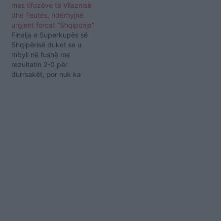
mes tifozëve të Vllaznisë
dhe Teutës, ndërhyjnë
urgjent forcat “Shqiponja”
Finalja e Superkupës së
Shqipërisë duket se u
mbyll në fushë me
rezultatin 2-0 për
durrsakët, por nuk ka
përfunduar ende jashtë
saj. Një konflikt mes
tifozërive të dy ekipeve
ka ndodhur në ambientet
e jashtme të stadiumit
“Elbasan Arena”. Kanë
qenë tifozët e Vllaznisë
ata të cilët kanë sulmuar…