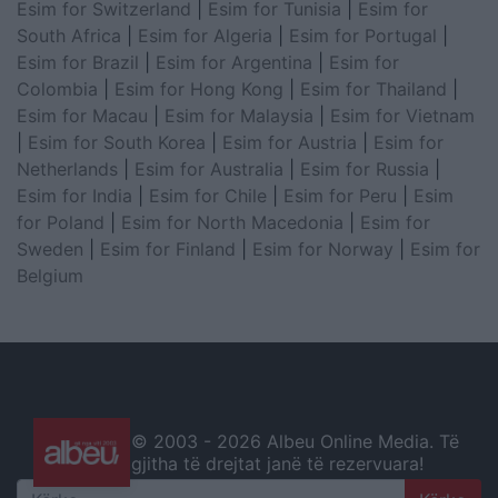
Esim for Switzerland
|
Esim for Tunisia
|
Esim for
South Africa
|
Esim for Algeria
|
Esim for Portugal
|
Esim for Brazil
|
Esim for Argentina
|
Esim for
Colombia
|
Esim for Hong Kong
|
Esim for Thailand
|
Esim for Macau
|
Esim for Malaysia
|
Esim for Vietnam
|
Esim for South Korea
|
Esim for Austria
|
Esim for
Netherlands
|
Esim for Australia
|
Esim for Russia
|
Esim for India
|
Esim for Chile
|
Esim for Peru
|
Esim
for Poland
|
Esim for North Macedonia
|
Esim for
Sweden
|
Esim for Finland
|
Esim for Norway
|
Esim for
Belgium
© 2003 -
2026 Albeu Online Media. Të
gjitha të drejtat janë të rezervuara!