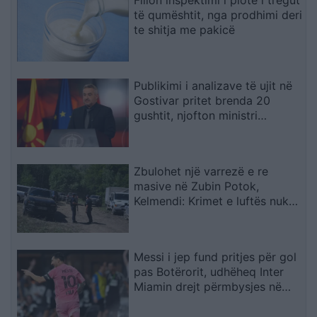
Fillon inspektimi i plotë i tregut
të qumështit, nga prodhimi deri
te shitja me pakicë
Publikimi i analizave të ujit në
Gostivar pritet brenda 20
gushtit, njofton ministri
Klekovski
Zbulohet një varrezë e re
masive në Zubin Potok,
Kelmendi: Krimet e luftës nuk
parashkruhen kurrë
Messi i jep fund pritjes për gol
pas Botërorit, udhëheq Inter
Miamin drejt përmbysjes në
Kupën e Ligës