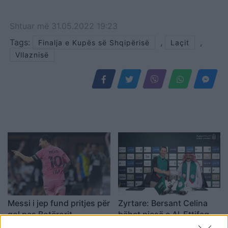
Shtuar
më
31.05.2022 19:23
Tags:
,
,
Finalja e Kupës së Shqipërisë
Laçit
Vllaznisë
Messi i jep fund pritjes për
Zyrtare: Bersant Celina
gol pas Botërorit,
bëhet pjesë e Al-Ettifaq
udhëheq Inter Miamin
në Arabinë Saudite