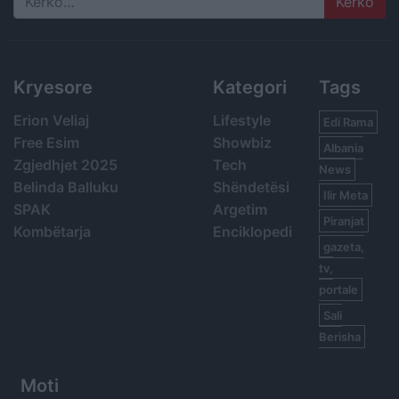
Search
Kryesore
Kategori
Tags
Erion Veliaj
Lifestyle
Edi Rama
Free Esim
Showbiz
Albania
Zgjedhjet 2025
Tech
News
Belinda Balluku
Shëndetësi
Ilir Meta
SPAK
Argetim
Piranjat
Kombëtarja
Enciklopedi
gazeta,
tv,
portale
Sali
Berisha
Moti