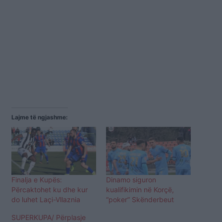
Lajme të ngjashme:
Finalja e Kupës:
Dinamo siguron
Përcaktohet ku dhe kur
kualifikimin në Korçë,
do luhet Laçi-Vllaznia
“poker” Skënderbeut
SUPERKUPA/ Përplasje