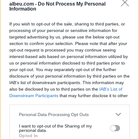
albeu.com -
Do Not Process My Personal
drejt përmbysjes në
Information
Kupën e Ligës
If you wish to opt-out of the sale, sharing to third parties, or
processing of your personal or sensitive information for
targeted advertising by us, please use the below opt-out
section to confirm your selection. Please note that after your
opt-out request is processed you may continue seeing
Shqetësim për talentin
Futbolli shqiptar humbet
interest-based ads based on personal information utilized by
gjerman, Kennet Eichhorn
Besnik Çotën, ish-
us or personal information disclosed to third parties prior to
ndërpret përkohësisht
kapiteni dhe ish-trajneri i
your opt-out. You may separately opt-out of the further
karrierën për arsye
Sopotit ndahet nga jeta
disclosure of your personal information by third parties on the
IAB’s list of downstream participants. This information may
shëndetësore
në moshën 56-vjeçare
also be disclosed by us to third parties on the
IAB’s List of
Downstream Participants
that may further disclose it to other
third parties.
Personal Data Processing Opt Outs
I want to opt-out of the Sharing of my
Zyrtare, Fisnik Asllani
VIDEO/ Ndërhyrja “horror”
personal data.
transferohet te RB Leipzig
e Enea Mihajt në MLS,
Opted In