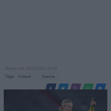
milionë euro. Ai ka thyer
disa rekorde, duke u bërë
futbollisti i parë i lindur në
vitin 2000 që arrin…
Shtuar
më
24.03.2021 10:42
Tags:
,
Futboll
Talente