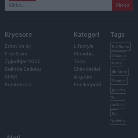
Search
Kryesore
Kategori
Tags
Erion Veliaj
Lifestyle
Edi Rama
Free Esim
Showbiz
Albania
Zgjedhjet 2025
Tech
News
Belinda Balluku
Shëndetësi
Ilir Meta
SPAK
Argetim
Piranjat
Kombëtarja
Enciklopedi
gazeta,
tv,
portale
Sali
Berisha
Moti