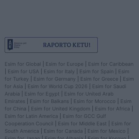
Esim for Global
|
Esim for Europe
|
Esim for Caribbean
|
Esim for USA
|
Esim for Italy
|
Esim for Spain
|
Esim
for Turkey
|
Esim for Germany
|
Esim for Greece
|
Esim
for Asia
|
Esim for World Cup 2026
|
Esim for Saudi
Arabia
|
Esim for Egypt
|
Esim for United Arab
Emirates
|
Esim for Balkans
|
Esim for Morocco
|
Esim
for China
|
Esim for United Kingdom
|
Esim for Africa
|
Esim for Latin America
|
Esim for GCC Gulf
Cooperation Council
|
Esim for Middle East
|
Esim for
South America
|
Esim for Canada
|
Esim for Mexico
|
Esim for Japan
|
Esim for Albania
|
Esim for Kosovo
|