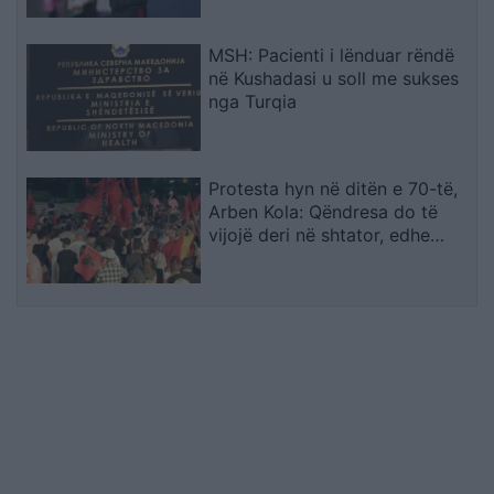
MSH: Pacienti i lënduar rëndë
në Kushadasi u soll me sukses
nga Turqia
Protesta hyn në ditën e 70-të,
Arben Kola: Qëndresa do të
vijojë deri në shtator, edhe
diaspora do të angazhohet