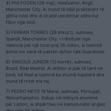
4) Phil FODEN (28 maj), mesfushor, Angli,
Manchester City. Ai mund të bëjë praktikisht të
gjitha rolet dhe di të jetë vendimtar edhe kur
fillon nga stoli.
5) FERRAN TORRES (29 shkurt), sulmues,
Spanjë, Manchester City. I rrëmbyer nga
Valencia për një total prej 35 milion, ai tashmë
është me vlerë të paktën dyfish falë Guardiolas.
6) VINICIUS JUNIOR (12 korrik), sulmues,
Brazil, Real Madrid. Ai driblon si pak të tjerë në
botë, në Real ai tashmë ka shumë hapësirë ​​dhe
mund të rritet me tej.
7) PEDRO NETO (9 Mars), sulmues, Portugali,
Wolverhampton. Kaluar në mënyrë anonime
për Lazion, ai shpërtheu në kampionatin anglez
dhe vlen 55 milion.