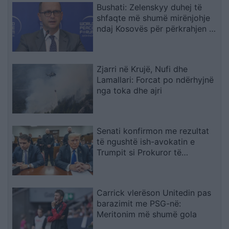
Bushati: Zelenskyy duhej të
shfaqte më shumë mirënjohje
ndaj Kosovës për përkrahjen e
Ukrainës
Zjarri në Krujë, Nufi dhe
Lamallari: Forcat po ndërhyjnë
nga toka dhe ajri
Senati konfirmon me rezultat
të ngushtë ish-avokatin e
Trumpit si Prokuror të
Përgjithshëm të SHBA-së
Carrick vlerëson Unitedin pas
barazimit me PSG-në:
Meritonim më shumë gola