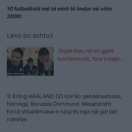
10 futbollistë më të mirë të lindur në vitin
2000:
Lexo po ashtu
Shpërtheu në lot gjatë
konferencës, Ibra treagon
arsyen
1) Erling HAALAND (21 korrik) qendërsulmues,
Norvegji, Borussia Dortmund. Mesatarisht
forcë shkatërruese e natyrës nga një gol për
ndeshje.