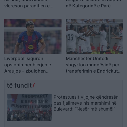
vlerëson paraqitjen e
në Kategorinë e Parë
plotë të skuadrës
Liverpooli siguron
Manchester Unitedi
opsionin për blerjen e
shqyrton mundësinë për
Araujos – zbulohen
transferimin e Endrickut
hollësitë e marrëveshjes
nga Real Madridi
të fundit
Protestuesit vijojnë qëndresën,
pas fjalimeve nis marshimi në
Bulevard: “Nesër më shumë!”