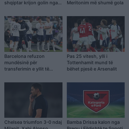
shqiptar krijon golin nga
Meritonim më shumë gola
një pozicion i vështirë
Barcelona refuzon
Pas 25 vitesh, ylli i
mundësinë për
Tottenhamit mund të
transferimin e yllit të
bëhet pjesë e Arsenalit
Tottenhamit, Deco nuk e
miraton lëvizjen
Chelsea triumfon 3-0 ndaj
Bamba Drissa kalon nga
Milanit, Xabi Alonso
Bregu i Fildishtë te Sopoti