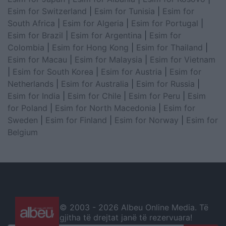
Esim for Switzerland
|
Esim for Tunisia
|
Esim for
South Africa
|
Esim for Algeria
|
Esim for Portugal
|
Esim for Brazil
|
Esim for Argentina
|
Esim for
Colombia
|
Esim for Hong Kong
|
Esim for Thailand
|
Esim for Macau
|
Esim for Malaysia
|
Esim for Vietnam
|
Esim for South Korea
|
Esim for Austria
|
Esim for
Netherlands
|
Esim for Australia
|
Esim for Russia
|
Esim for India
|
Esim for Chile
|
Esim for Peru
|
Esim
for Poland
|
Esim for North Macedonia
|
Esim for
Sweden
|
Esim for Finland
|
Esim for Norway
|
Esim for
Belgium
© 2003 -
2026 Albeu Online Media. Të
gjitha të drejtat janë të rezervuara!