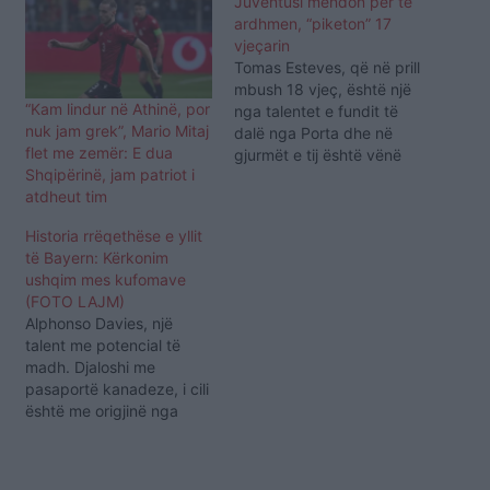
Juventusi mendon për të
ardhmen, “piketon” 17
vjeçarin
Tomas Esteves, që në prill
mbush 18 vjeç, është një
“Kam lindur në Athinë, por
nga talentet e fundit të
nuk jam grek”, Mario Mitaj
dalë nga Porta dhe në
flet me zemër: E dua
gjurmët e tij është vënë
Shqipërinë, jam patriot i
Juventus-i. Sipas SKy-it,
atdheut tim
bardhezinjtë shikojnë te
mbrojtësi i ri i krahut një
Historia rrëqethëse e yllit
objektiv të mundshëm për
të Bayern: Kërkonim
të ardhmen. I lindur në
ushqim mes kufomave
2002-shin, Esteves ka
(FOTO LAJM)
qenë…
Alphonso Davies, një
talent me potencial të
madh. Djaloshi me
pasaportë kanadeze, i cili
është me origjinë nga
Liberia, u ble nga Bayern
Munchen te skuadra
Vancuver për rreth 20