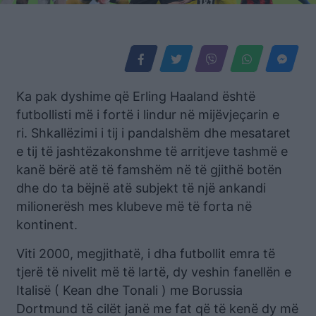
Ka pak dyshime që Erling Haaland është
futbollisti më i fortë i lindur në mijëvjeçarin e
ri. Shkallëzimi i tij i pandalshëm dhe mesataret
e tij të jashtëzakonshme të arritjeve tashmë e
kanë bërë atë të famshëm në të gjithë botën
dhe do ta bëjnë atë subjekt të një ankandi
milionerësh mes klubeve më të forta në
kontinent.
Viti 2000, megjithatë, i dha futbollit emra të
tjerë të nivelit më të lartë, dy veshin fanellën e
Italisë ( Kean dhe Tonali ) me Borussia
Dortmund të cilët janë me fat që të kenë dy më