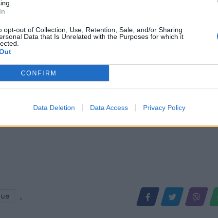
 Real Madrid-Frankfurt
Rangers bën përmbysjen e madhe
ing.
In
o opt-out of Collection, Use, Retention, Sale, and/or Sharing
ersonal Data that Is Unrelated with the Purposes for which it
lected.
Out
CONFIRM
Data Deletion
Data Access
Privacy Policy
,
gue