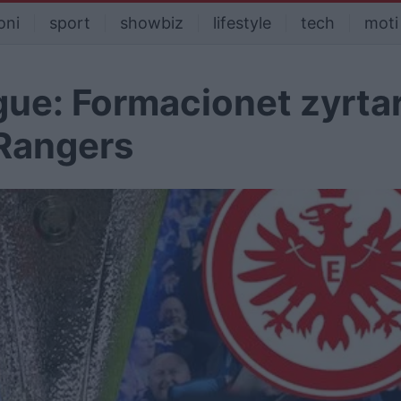
oni
sport
showbiz
lifestyle
tech
moti
gue: Formacionet zyrtar
-Rangers