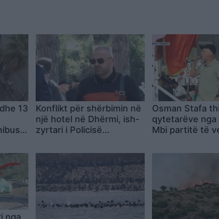
 dhe 13
Konflikt për shërbimin në
Osman Stafa thi
një hotel në Dhërmi, ish-
qytetarëve nga 
nibusi
zyrtari i Policisë
Mbi partitë të 
dyshohet se kërcënoi
Shqipërinë, ka 
kamerierin dhe
koha e brezit të 
administratorin
i nga