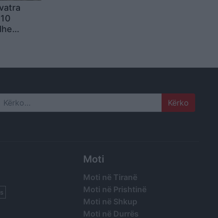
vatra
 10
dhe
në nga
Search
Moti
Moti në Tiranë
Moti në Prishtinë
s
Moti në Shkup
Moti në Durrës