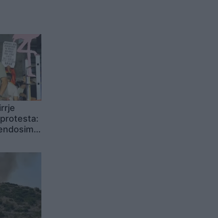
rrje
protesta:
vendosim
ardhur
ri