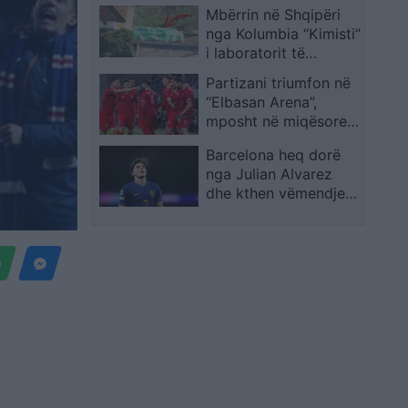
Mbërrin në Shqipëri
nga Kolumbia “Kimisti”
i laboratorit të
kokainës në Frakull
Partizani triumfon në
“Elbasan Arena”,
mposht në miqësore
pretendentët e
Barcelona heq dorë
Superiores
nga Julian Alvarez
dhe kthen vëmendjen
te dy opsione të tjera
t