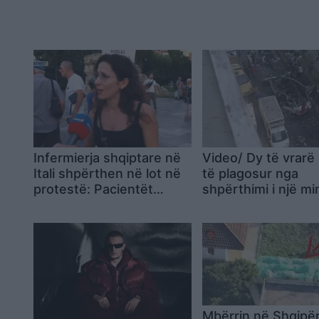
Infermierja shqiptare në
Video/ Dy të vrarë
Itali shpërthen në lot në
të plagosur nga
protestë: Pacientët
shpërthimi i një mi
detyrohen të kërkojnë
pranë Damaskut
kurim jashtë vendit
Mbërrin në Shqipër