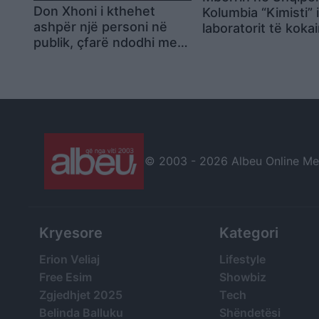
Don Xhoni i kthehet
Kolumbia “Kimisti” 
ashpër një personi në
laboratorit të koka
publik, çfarë ndodhi me
Frakull
reperin?
© 2003 -
2026 Albeu Online Medi
Kryesore
Kategori
Erion Veliaj
Lifestyle
Free Esim
Showbiz
Zgjedhjet 2025
Tech
Belinda Balluku
Shëndetësi