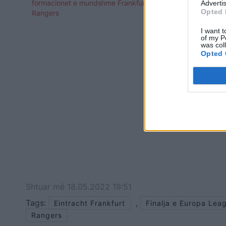
formacionet e mundshme Frankfurt-
mundshme të
Advertis
Opted 
Rangers
I want t
of my P
was col
Opted 
Shtuar
më
18.05.2022 19:51
Tags:
,
Eintracht Frankfurt
Finalja e Europa Lea
Rangers