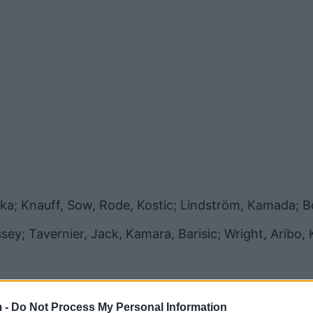
cka; Knauff, Sow, Rode, Kostic; Lindström, Kamada; B
y; Tavernier, Jack, Kamara, Barisic; Wright, Aribo, 
 -
Do Not Process My Personal Information