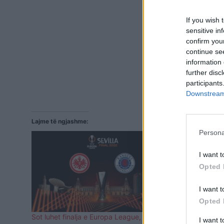
If you wish 
sensitive in
confirm you
continue se
information 
further disc
participants
Downstream 
Lajme të ngjashme:
Persona
I want t
Opted 
I want t
Opted 
Sot luhet finalja e Europa League,
Superkupa e
I want 