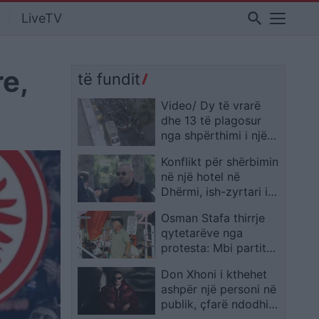
search
LiveTV
e,
të fundit
Video/ Dy të vrarë
dhe 13 të plagosur
nga shpërthimi i një
minibusi pranë
Konflikt për shërbimin
Damaskut
në një hotel në
Dhërmi, ish-zyrtari i
Policisë dyshohet se
Osman Stafa thirrje
kërcënoi kamerierin
qytetarëve nga
dhe administratorin
protesta: Mbi partitë
të vendosim
Don Xhoni i kthehet
Shqipërinë, ka ardhur
ashpër një personi në
koha e brezit të ri
publik, çfarë ndodhi
me reperin?