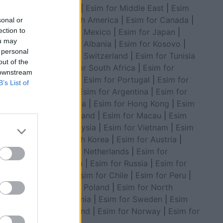
Council
|
Esim for Middle East
|
Esim
for South America
|
Esim for Canada
|
sonal or
ection to
Esim for Mexico
|
Esim for Japan
|
ou may
Esim for Albania
|
Esim for Kosovo
|
 personal
Esim for Switzerland
|
Esim for Tunisia
out of the
|
Esim for South Africa
|
Esim for
 downstream
Algeria
|
Esim for Portugal
|
Esim for
B’s List of
Brazil
|
Esim for Argentina
|
Esim for
Colombia
|
Esim for Hong Kong
|
Esim
for Thailand
|
Esim for Macau
|
Esim
for Malaysia
|
Esim for Vietnam
|
Esim
for South Korea
|
Esim for Austria
|
Esim for Netherlands
|
Esim for
Australia
|
Esim for Russia
|
Esim for
India
|
Esim for Chile
|
Esim for Peru
|
Esim for Poland
|
Esim for North
Macedonia
|
Esim for Sweden
|
Esim
for Finland
|
Esim for Norway
|
Esim for
inalen,
Belgium