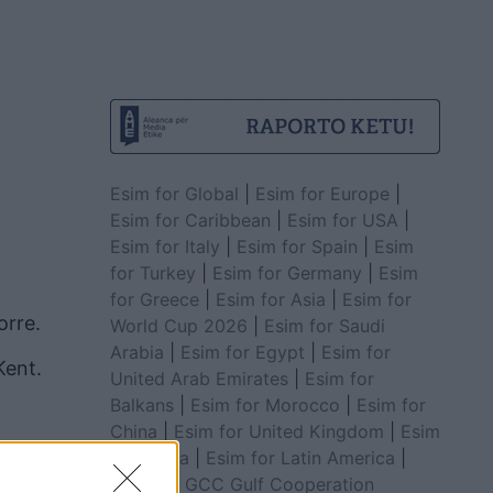
Esim for Global
|
Esim for Europe
|
Esim for Caribbean
|
Esim for USA
|
Esim for Italy
|
Esim for Spain
|
Esim
for Turkey
|
Esim for Germany
|
Esim
for Greece
|
Esim for Asia
|
Esim for
orre.
World Cup 2026
|
Esim for Saudi
Arabia
|
Esim for Egypt
|
Esim for
Kent.
United Arab Emirates
|
Esim for
Balkans
|
Esim for Morocco
|
Esim for
China
|
Esim for United Kingdom
|
Esim
for Africa
|
Esim for Latin America
|
Esim for GCC Gulf Cooperation