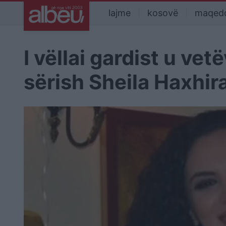
lajme
kosovë
maqed
I vëllai gardist u ve
sërish Sheila Haxhira