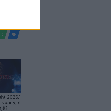
Belgium
sht 2026/
rvuar yjet
një?