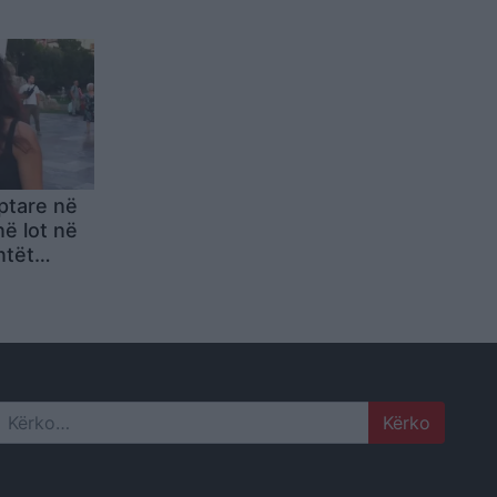
iptare në
në lot në
ntët
ërkojnë
ndit
Search