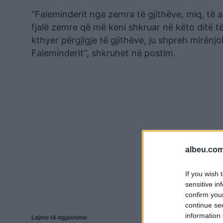
“Faleminderit nga zemra të gjithëve, miq, të 
fjalë zemre që më keni shkruar në këto ditë t
kthyer përgjigje të gjithëve, ju shpreh mirënjo
Faleminderit”, shkruhet në postim.
albeu.com
If you wish 
sensitive in
confirm you
continue se
information 
Lajme të ngjashme: