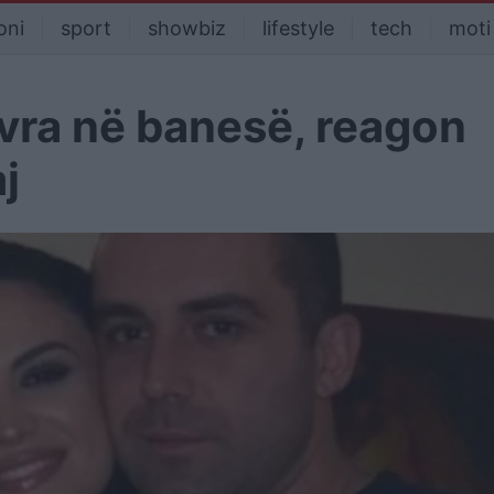
oni
sport
showbiz
lifestyle
tech
moti
tëvra në banesë, reagon
j