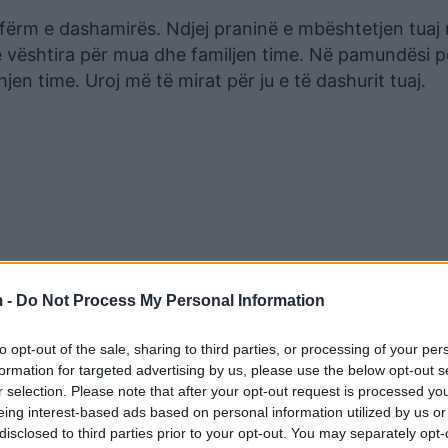
afërm e dashamirës. Ndjej praninë e mbështetjen tuaj
ë vështira për mua dhe familjen time. Në pamundësi pë
hjen time. Uroj më të mirat për ju e të dashurit tuaj.
 -
Do Not Process My Personal Information
to opt-out of the sale, sharing to third parties, or processing of your per
formation for targeted advertising by us, please use the below opt-out s
r selection. Please note that after your opt-out request is processed y
eing interest-based ads based on personal information utilized by us or
disclosed to third parties prior to your opt-out. You may separately opt-