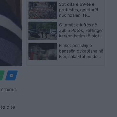
Sot dita e 69-të e
e tjera
protestës, qytetarët
nuk ndalen, të
vendosur deri në
Gjurmët e luftës në
largimin e
Zubin Potok, Fehlinger
kryeministrit
kërkon hetim të plotë
dhe presion të BE-së
Flakët përfshijnë
ndaj Serbisë
banesën dykatëshe në
Fier, shkaktohen dëme
të konsiderueshme
hërbimit.
to ditë