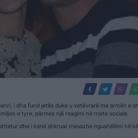
 Henri, i dha fund jetës duke u vetëvrarë me armën e s
miljen e tyre, përmes një reagimi në rrjete sociale.
ështetur dhe i kanë shkruar mesazhe ngushëllimi në kë