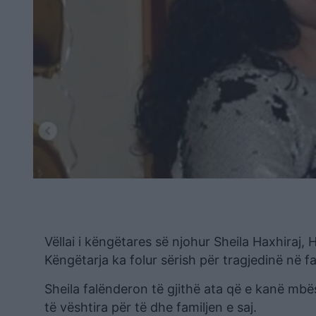
Vëllai i këngëtares së njohur Sheila Haxhiraj,
Këngëtarja ka folur sërish për tragjedinë në fa
Sheila falënderon të gjithë ata që e kanë mb
të vështira për të dhe familjen e saj.