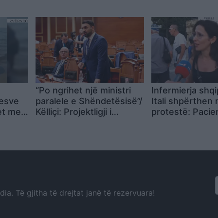
kompania: Do ta apelojmë
“Po ngrihet një ministri
Infermierja shq
uesve
paralele e Shëndetësisë”/
Itali shpërthen 
et me
Këlliçi: Projektligji i
protestë: Pacie
uesi
shtatorit i hap rrugë
detyrohen të k
monopolit, SPAK të
kurim jashtë ve
ndërhyjë
a. Të gjitha të drejtat janë të rezervuara!