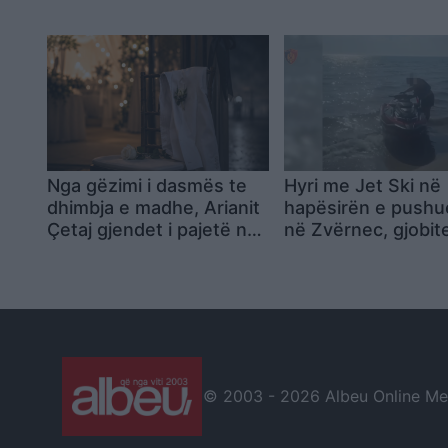
monedhat e tjera
konsiderueshme
Nga gëzimi i dasmës te
Hyri me Jet Ski në
dhimbja e madhe, Arianit
hapësirën e push
Çetaj gjendet i pajetë në
në Zvërnec, gjobit
Pejë
300 mijë lekë drejt
© 2003 -
2026 Albeu Online Medi