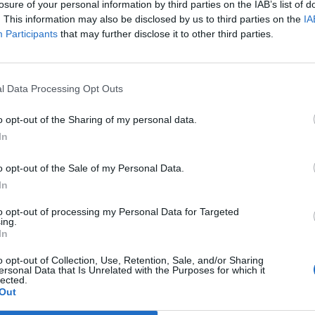
losure of your personal information by third parties on the IAB’s list of
. This information may also be disclosed by us to third parties on the
IA
Participants
that may further disclose it to other third parties.
l Data Processing Opt Outs
o opt-out of the Sharing of my personal data.
iraj vjen me këngën prekëse
U vetëvra me armën e shërbimit, S
In
in: Mami të kërkon çdo ditë…
Haxhiraj reagon pas vdekjes së të 
dielli im!
o opt-out of the Sale of my Personal Data.
In
to opt-out of processing my Personal Data for Targeted
ing.
In
o opt-out of Collection, Use, Retention, Sale, and/or Sharing
ersonal Data that Is Unrelated with the Purposes for which it
lected.
Out