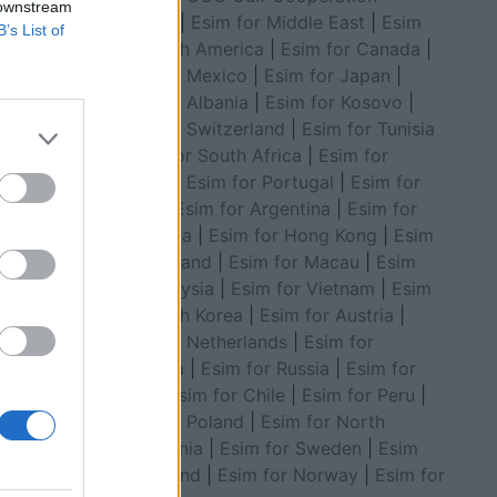
 downstream
Council
|
Esim for Middle East
|
Esim
B’s List of
for South America
|
Esim for Canada
|
Esim for Mexico
|
Esim for Japan
|
Esim for Albania
|
Esim for Kosovo
|
Esim for Switzerland
|
Esim for Tunisia
|
Esim for South Africa
|
Esim for
Algeria
|
Esim for Portugal
|
Esim for
heila
Brazil
|
Esim for Argentina
|
Esim for
vëllait: O
Colombia
|
Esim for Hong Kong
|
Esim
for Thailand
|
Esim for Macau
|
Esim
for Malaysia
|
Esim for Vietnam
|
Esim
for South Korea
|
Esim for Austria
|
Esim for Netherlands
|
Esim for
Australia
|
Esim for Russia
|
Esim for
India
|
Esim for Chile
|
Esim for Peru
|
Esim for Poland
|
Esim for North
Macedonia
|
Esim for Sweden
|
Esim
for Finland
|
Esim for Norway
|
Esim for