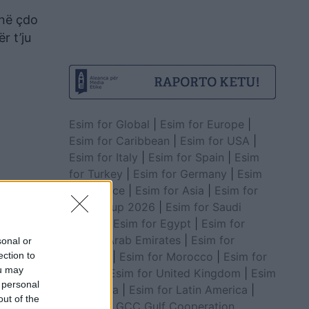
 në çdo
r t’ju
Esim for Global
|
Esim for Europe
|
Esim for Caribbean
|
Esim for USA
|
Esim for Italy
|
Esim for Spain
|
Esim
for Turkey
|
Esim for Germany
|
Esim
for Greece
|
Esim for Asia
|
Esim for
World Cup 2026
|
Esim for Saudi
Arabia
|
Esim for Egypt
|
Esim for
United Arab Emirates
|
Esim for
sonal or
Balkans
|
Esim for Morocco
|
Esim for
ection to
ou may
China
|
Esim for United Kingdom
|
Esim
 personal
for Africa
|
Esim for Latin America
|
out of the
Esim for GCC Gulf Cooperation