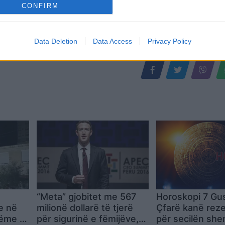
CONFIRM
Data Deletion
Data Access
Privacy Policy
“Meta” gjobitet me 567
Horoskopi 7 Gu
e në
milionë dollarë të tjerë
Çfarë kanë reze
dëme të
për sigurinë e fëmijëve,
për secilën she