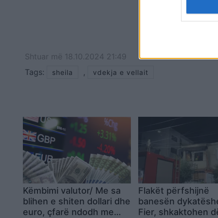
Shtuar
më
18.10.2024 21:49
Tags:
,
sheila
vdekja e vellait
Këmbimi valutor/ Me sa
Flakët përfshijnë
blihen e shiten dollari dhe
banesën dykatësh
euro, çfarë ndodh me
Fier, shkaktohen 