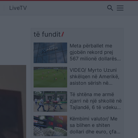
search
LiveTV
të fundit
Meta përballet me
gjobën rekord prej
567 milionë dollarësh
për dëmtimin e
VIDEO/ Myrto Uzuni
fëmijëve
shkëlqen në Amerikë,
asiston sërish në
triumfin e Austin
Të shtëna me armë
zjarri në një shkollë në
Tajlandë, 6 të vdekur,
mes tyre edhe autori
Këmbimi valutor/ Me
sa blihen e shiten
dollari dhe euro, çfarë
ndodh me monedhat