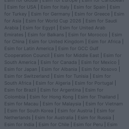
Esim for Global
|
Esim for Europe
|
Esim for Caribbean
|
Esim for USA
|
Esim for Italy
|
Esim for Spain
|
Esim
for Turkey
|
Esim for Germany
|
Esim for Greece
|
Esim
for Asia
|
Esim for World Cup 2026
|
Esim for Saudi
Arabia
|
Esim for Egypt
|
Esim for United Arab
Emirates
|
Esim for Balkans
|
Esim for Morocco
|
Esim
for China
|
Esim for United Kingdom
|
Esim for Africa
|
Esim for Latin America
|
Esim for GCC Gulf
Cooperation Council
|
Esim for Middle East
|
Esim for
South America
|
Esim for Canada
|
Esim for Mexico
|
Esim for Japan
|
Esim for Albania
|
Esim for Kosovo
|
Esim for Switzerland
|
Esim for Tunisia
|
Esim for
South Africa
|
Esim for Algeria
|
Esim for Portugal
|
Esim for Brazil
|
Esim for Argentina
|
Esim for
Colombia
|
Esim for Hong Kong
|
Esim for Thailand
|
Esim for Macau
|
Esim for Malaysia
|
Esim for Vietnam
|
Esim for South Korea
|
Esim for Austria
|
Esim for
Netherlands
|
Esim for Australia
|
Esim for Russia
|
Esim for India
|
Esim for Chile
|
Esim for Peru
|
Esim