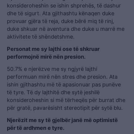
konsideroheshin se ishin shprehës, të dashur
dhe të sigurt. Ata gjithashtu kënaqen duke
provuar gjëra të reja, duke bërë miq të rinj,
duke shkuar në aventura dhe duke u marrë me
aktivitete të shëndetshme.
Personat me sy lajthi ose të shkruar
performojnë mirë nën presion.
50.7% e njerëzve me sy ngjyrë lajthi
performuan mirë nën stres dhe presion. Ata
ishin gjithashtu më të apasionuar pas punëve
të tyre. Të dy lajthitë dhe sytë jeshilë
konsideroheshin si më tërheqës për burrat dhe
për gratë, pavarësisht stereotipit për sytë blu.
Njerëzit me sy të gjelbër janë më optimistë
për të ardhmen e tyre.