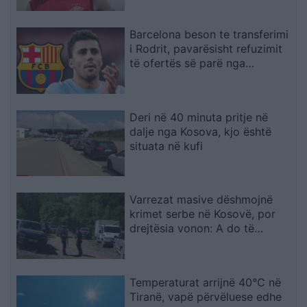
Barcelona beson te transferimi
i Rodrit, pavarësisht refuzimit
të ofertës së parë nga
Manchester City
Deri në 40 minuta pritje në
dalje nga Kosova, kjo është
situata në kufi
Varrezat masive dëshmojnë
krimet serbe në Kosovë, por
drejtësia vonon: A do të
gjykohen përgjegjësit?
Temperaturat arrijnë 40°C në
Tiranë, vapë përvëluese edhe