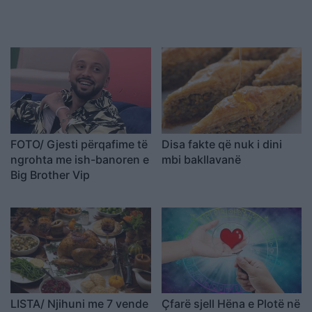
FOTO/ Gjesti përqafime të
Disa fakte që nuk i dini
ngrohta me ish-banoren e
mbi bakllavanë
Big Brother Vip
LISTA/ Njihuni me 7 vende
Çfarë sjell Hëna e Plotë në