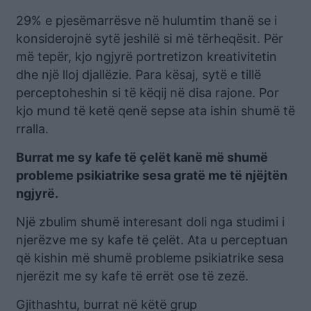
29% e pjesëmarrësve në hulumtim thanë se i
konsiderojnë sytë jeshilë si më tërheqësit. Për
më tepër, kjo ngjyrë portretizon kreativitetin
dhe një lloj djallëzie. Para kësaj, sytë e tillë
perceptoheshin si të këqij në disa rajone. Por
kjo mund të ketë qenë sepse ata ishin shumë të
rralla.
Burrat me sy kafe të çelët kanë më shumë
probleme psikiatrike sesa gratë me të njëjtën
ngjyrë.
Një zbulim shumë interesant doli nga studimi i
njerëzve me sy kafe të çelët. Ata u perceptuan
që kishin më shumë probleme psikiatrike sesa
njerëzit me sy kafe të errët ose të zezë.
Gjithashtu, burrat në këtë grup