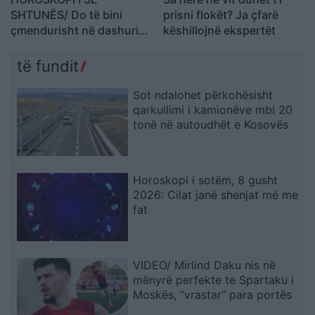
SHTUNËS/ Do të bini
prisni flokët? Ja çfarë
çmendurisht në dashuri
këshillojnë ekspertët
me dikë që nuk e keni
simpatizuar kurrë
të fundit
Sot ndalohet përkohësisht
qarkullimi i kamionëve mbi 20
tonë në autoudhët e Kosovës
Horoskopi i sotëm, 8 gusht
2026: Cilat janë shenjat më me
fat
VIDEO/ Mirlind Daku nis në
mënyrë perfekte te Spartaku i
Moskës, “vrastar” para portës