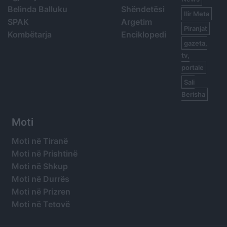
Belinda Balluku
Shëndetësi
Ilir Meta
SPAK
Argetim
Piranjat
Kombëtarja
Enciklopedi
gazeta,
tv,
portale
Sali
Berisha
Moti
Moti në Tiranë
Moti në Prishtinë
Moti në Shkup
Moti në Durrës
Moti në Prizren
Moti në Tetovë