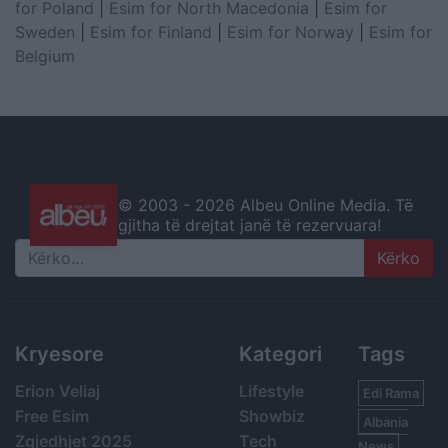
for Poland
|
Esim for North Macedonia
|
Esim for
Sweden
|
Esim for Finland
|
Esim for Norway
|
Esim for
Belgium
© 2003 -
2026 Albeu Online Media. Të
gjitha të drejtat janë të rezervuara!
Search
Kryesore
Kategori
Tags
Erion Veliaj
Lifestyle
Edi Rama
Free Esim
Showbiz
Albania
Zgjedhjet 2025
Tech
News