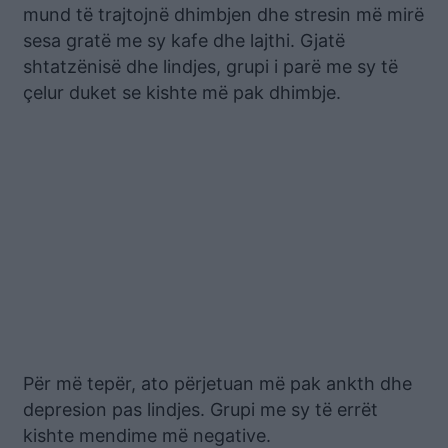
mund të trajtojnë dhimbjen dhe stresin më mirë
sesa gratë me sy kafe dhe lajthi. Gjatë
shtatzënisë dhe lindjes, grupi i parë me sy të
çelur duket se kishte më pak dhimbje.
Për më tepër, ato përjetuan më pak ankth dhe
depresion pas lindjes. Grupi me sy të errët
kishte mendime më negative.