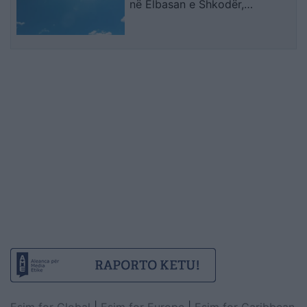
në Elbasan e Shkodër,
parashikimi për sot