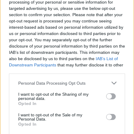
processing of your personal or sensitive information for
targeted advertising by us, please use the below opt-out
Lajme të ngjashme:
section to confirm your selection. Please note that after your
opt-out request is processed you may continue seeing
interest-based ads based on personal information utilized by
us or personal information disclosed to third parties prior to
your opt-out. You may separately opt-out of the further
disclosure of your personal information by third parties on the
Çfarë e përcakton
Cila prej ngjyra të syve
IAB’s list of downstream participants. This information may
ngjyrën e syve dhe a
është më e shëndetshme?
also be disclosed by us to third parties on the
IAB’s List of
mund të ndryshojë ajo
Downstream Participants
that may further disclose it to other
gjatë kohës?
third parties.
Personal Data Processing Opt Outs
I want to opt-out of the Sharing of my
personal data.
Opted In
Si të zgjedhësh rimelin me
I want to opt-out of the Sale of my
ngjyrë bazuar në ngjyrën
Personal Data.
e syve
Opted In