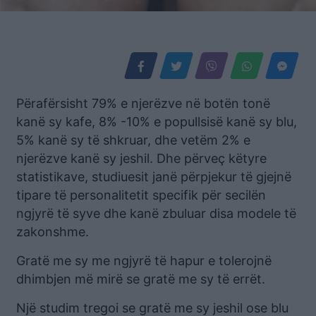
Përafërsisht 79% e njerëzve në botën tonë
kanë sy kafe, 8% -10% e popullsisë kanë sy blu,
5% kanë sy të shkruar, dhe vetëm 2% e
njerëzve kanë sy jeshil. Dhe përveç këtyre
statistikave, studiuesit janë përpjekur të gjejnë
tipare të personalitetit specifik për secilën
ngjyrë të syve dhe kanë zbuluar disa modele të
zakonshme.
Gratë me sy me ngjyrë të hapur e tolerojnë
dhimbjen më mirë se gratë me sy të errët.
Një studim tregoi se gratë me sy jeshil ose blu