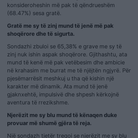
konsideroheshin më pak të qëndrueshëm
(68.47%) sesa gratë.
Gratë me sy të zinj mund të jenë më pak
shoqërore dhe të sigurta.
Sondazhi zbuloi se 65,38% e grave me sy të
zinj nuk ishin aspak shoqërore. Gjithashtu, ata
mund të kenë më pak vetëbesim dhe ambicie
në krahasim me burrat me të njëjtën ngjyrë. Për
pjesëmarrësit meshkuj u tha që kishin një
karakter më dinamik. Ata mund të jenë
gjaknxehtë, impulsivë dhe shpesh kërkojnë
aventura të rrezikshme.
Njerëzit me sy blu mund të kënaqen duke
provuar më shumë gjëra të reja.
Një sondazh tjetër tregoi se njerëzit me sy blu