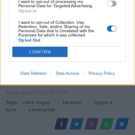
I want to opt-out of processing my
Personal Data for Targeted Advertising.
Opted In
I want to opt-out of Collection, Use,
Retention, Sale, and/or Sharing of my
Personal Data that Is Unrelated with the
Purposes for which it was collected.
Opted Out
CONFIRM
Data Deletion
Data Access
Privacy Policy
Shtuar
më
27.01.2022 14:12
Tags:
,
,
cfare tregon
karakter
ngjyra e
,
syve
personalitet