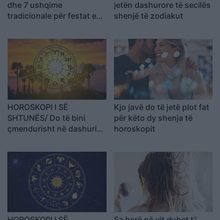
dhe 7 ushqime
jetën dashurore të secilës
tradicionale për festat e
shenjë të zodiakut
fund vitit
HOROSKOPI I SË
Kjo javë do të jetë plot fat
SHTUNËS/ Do të bini
për këto dy shenja të
çmendurisht në dashuri
horoskopit
me dikë që nuk e keni
simpatizuar kurrë
HOROSKOPI I SË
Sa herë në vit duhet t’i