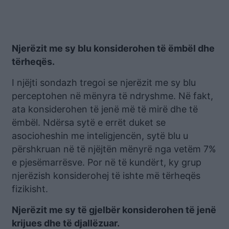
Njerëzit me sy blu konsiderohen të ëmbël dhe
tërheqës.
I njëjti sondazh tregoi se njerëzit me sy blu
perceptohen në mënyra të ndryshme. Në fakt,
ata konsiderohen të jenë më të mirë dhe të
ëmbël. Ndërsa sytë e errët duket se
asocioheshin me inteligjencën, sytë blu u
përshkruan në të njëjtën mënyrë nga vetëm 7%
e pjesëmarrësve. Por në të kundërt, ky grup
njerëzish konsiderohej të ishte më tërheqës
fizikisht.
Njerëzit me sy të gjelbër konsiderohen të jenë
krijues dhe të djallëzuar.