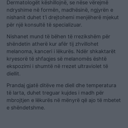
Dermatologët këshillojnë, se nëse vërejmë
ndryshime në formën, madhësinë, ngjyrën e
nishanit duhet t’i drejtohemi menjëherë mjekut
për një konsultë të specializuar.
Nishanet mund të bëhen të rrezikshëm për
shëndetin atherë kur afër tij zhvillohet
melanoma, kanceri i lëkurës. Ndër shkaktarët
kryesorë të shfaqjes së melanomës është
ekspozimi i shumtë në rrezet ultraviolet të
diellit.
Prandaj gjatë ditëve me diell dhe temperatura
të larta, duhet treguar kujdes i madh për
mbrojtjen e lëkurës në mënyrë që ajo të mbetet
e shëndetshme.