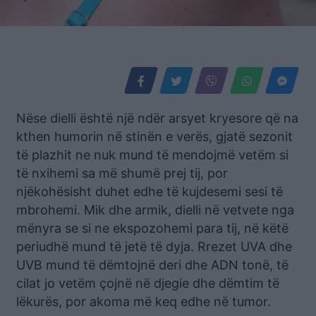
Nëse dielli është një ndër arsyet kryesore që na
kthen humorin në stinën e verës, gjatë sezonit
të plazhit ne nuk mund të mendojmë vetëm si
të nxihemi sa më shumë prej tij, por
njëkohësisht duhet edhe të kujdesemi sesi të
mbrohemi. Mik dhe armik, dielli në vetvete nga
mënyra se si ne ekspozohemi para tij, në këtë
periudhë mund të jetë të dyja. Rrezet UVA dhe
UVB mund të dëmtojnë deri dhe ADN tonë, të
cilat jo vetëm çojnë në djegie dhe dëmtim të
lëkurës, por akoma më keq edhe në tumor.