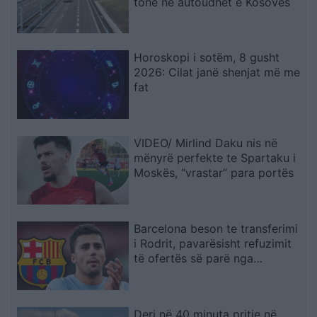
tonë në autoudhët e Kosovës
Horoskopi i sotëm, 8 gusht
2026: Cilat janë shenjat më me
fat
VIDEO/ Mirlind Daku nis në
mënyrë perfekte te Spartaku i
Moskës, “vrastar” para portës
Barcelona beson te transferimi
i Rodrit, pavarësisht refuzimit
të ofertës së parë nga
Manchester City
Deri në 40 minuta pritje në