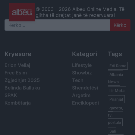
© 2003 -
2026 Albeu Online Media. Të
gjitha të drejtat janë të rezervuara!
Search
Kryesore
Kategori
Tags
Erion Veliaj
Lifestyle
Edi Rama
Free Esim
Showbiz
Albania
Zgjedhjet 2025
Tech
News
Belinda Balluku
Shëndetësi
Ilir Meta
SPAK
Argetim
Piranjat
Kombëtarja
Enciklopedi
gazeta,
tv,
portale
Sali