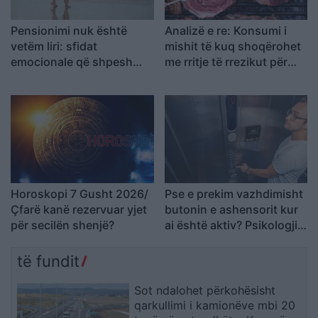
Pensionimi nuk është
Analizë e re: Konsumi i
vetëm liri: sfidat
mishit të kuq shoqërohet
emocionale që shpesh
me rritje të rrezikut për
mbeten të pathëna
kancer pankreatik
Horoskopi 7 Gusht 2026/
Pse e prekim vazhdimisht
Çfarë kanë rezervuar yjet
butonin e ashensorit kur
për secilën shenjë?
ai është aktiv? Psikologjia
e shpjegon këtë zakon
të fundit
Sot ndalohet përkohësisht
qarkullimi i kamionëve mbi 20