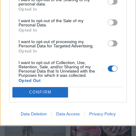
Horoskopi 8 Gusht 2026/
personal data.
Opted In
Dera e dhomës së fëmijës,
Çfarë kanë rezervuar yjet
hapur apo mbyllur? Ja
për secilën shenjë?
I want to opt-out of the Sale of my
çfarë thonë psikologët
Personal Data.
Opted In
I want to opt-out of processing my
Personal Data for Targeted Advertising.
Opted In
I want to opt-out of Collection, Use,
Retention, Sale, and/or Sharing of my
Personal Data that Is Unrelated with the
Purposes for which it was collected.
Pickimi nga gjarpri, si të
Baldwinët dhe aleanca e
Opted Out
veproni menjëherë dhe
pathyeshme familjare: si
cilat gabime duhet të
shtatë fëmijë u bënë
CONFIRM
shmangni
spiranca në stuhinë më të
fortë
Data Deletion
Data Access
Privacy Policy