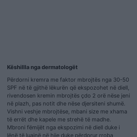
Këshillla nga dermatologët
Përdorni kremra me faktor mbrojtës nga 30-50
SPF në të gjithë lëkurën që ekspozohet në diell,
rivendosen kremin mbrojtës çdo 2 orë nëse jeni
në plazh, pas notit dhe nëse djersiteni shumë.
Vishni veshje mbrojtëse, mbani size me xhama
të errët dhe kapele me strehë të madhe.
Mbroni fëmijët nga ekspozimi në diell duke i
lënë të luajnë në hije duke përdorur rroba