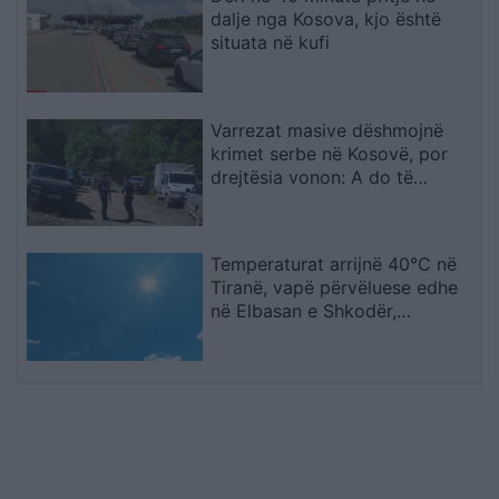
dalje nga Kosova, kjo është
situata në kufi
Varrezat masive dëshmojnë
krimet serbe në Kosovë, por
drejtësia vonon: A do të
gjykohen përgjegjësit?
Temperaturat arrijnë 40°C në
Tiranë, vapë përvëluese edhe
në Elbasan e Shkodër,
parashikimi për sot