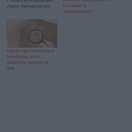
t’i drejtohemi menjëherë
kur duhet të
mjekut dermatolog për
shqetësohemi?
vlerësimin e këtij nishani.
Nishanet janë të
zakonshme te njerëzit.
Përgjithësisht personat
me lëkurë të bardhë kanë
tendencë të kenë më
shumë nishane,
Kujdes nga temperaturat
mesatarisht nga 10 – 40.
përvëluese, mos i
Mirëpo nishanet mund të
reklamoni nishanet në
bëhen të…
diell