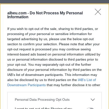
albeu.com -
Do Not Process My Personal
Information
If you wish to opt-out of the sale, sharing to third parties, or
Shtuar
më
9.07.2023 14:46
processing of your personal or sensitive information for
targeted advertising by us, please use the below opt-out
Tags:
,
,
ju shtohen nishanet
nishanet
nishanet
section to confirm your selection. Please note that after your
gjate veres
opt-out request is processed you may continue seeing
interest-based ads based on personal information utilized by
us or personal information disclosed to third parties prior to
your opt-out. You may separately opt-out of the further
disclosure of your personal information by third parties on the
IAB’s list of downstream participants. This information may
also be disclosed by us to third parties on the
IAB’s List of
Downstream Participants
that may further disclose it to other
third parties.
Personal Data Processing Opt Outs
I want to opt-out of the Sharing of my