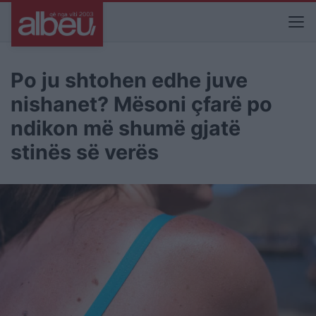
Po ju shtohen edhe juve
nishanet? Mësoni çfarë po
ndikon më shumë gjatë
stinës së verës