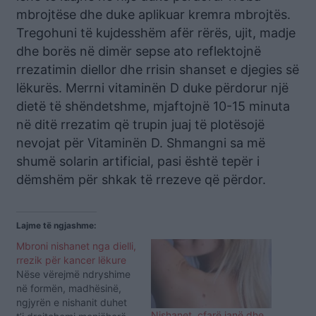
mbrojtëse dhe duke aplikuar kremra mbrojtës.
Tregohuni të kujdesshëm afër rërës, ujit, madje
dhe borës në dimër sepse ato reflektojnë
rrezatimin diellor dhe rrisin shanset e djegies së
lëkurës. Merrni vitaminën D duke përdorur një
dietë të shëndetshme, mjaftojnë 10-15 minuta
në ditë rrezatim që trupin juaj të plotësojë
nevojat për Vitaminën D. Shmangni sa më
shumë solarin artificial, pasi është tepër i
dëmshëm për shkak të rrezeve që përdor.
Lajme të ngjashme:
Mbroni nishanet nga dielli,
rrezik për kancer lëkure
Nëse vërejmë ndryshime
në formën, madhësinë,
ngjyrën e nishanit duhet
Nishanet, çfarë janë dhe