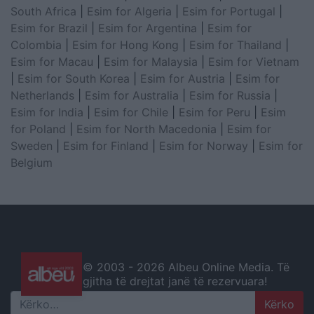
South Africa
|
Esim for Algeria
|
Esim for Portugal
|
Esim for Brazil
|
Esim for Argentina
|
Esim for
Colombia
|
Esim for Hong Kong
|
Esim for Thailand
|
Esim for Macau
|
Esim for Malaysia
|
Esim for Vietnam
|
Esim for South Korea
|
Esim for Austria
|
Esim for
Netherlands
|
Esim for Australia
|
Esim for Russia
|
Esim for India
|
Esim for Chile
|
Esim for Peru
|
Esim
for Poland
|
Esim for North Macedonia
|
Esim for
Sweden
|
Esim for Finland
|
Esim for Norway
|
Esim for
Belgium
© 2003 -
2026 Albeu Online Media. Të
gjitha të drejtat janë të rezervuara!