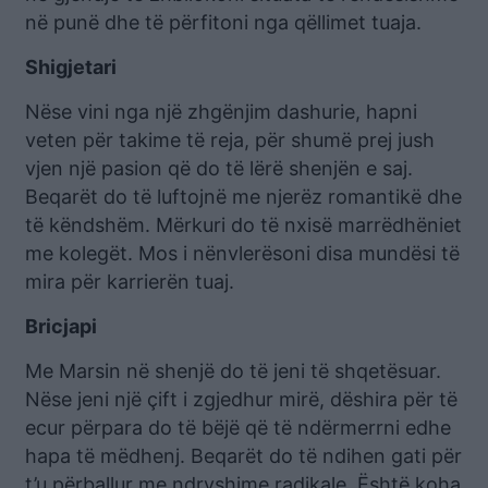
në punë dhe të përfitoni nga qëllimet tuaja.
Shigjetari
Nëse vini nga një zhgënjim dashurie, hapni
veten për takime të reja, për shumë prej jush
vjen një pasion që do të lërë shenjën e saj.
Beqarët do të luftojnë me njerëz romantikë dhe
të këndshëm. Mërkuri do të nxisë marrëdhëniet
me kolegët. Mos i nënvlerësoni disa mundësi të
mira për karrierën tuaj.
Bricjapi
Me Marsin në shenjë do të jeni të shqetësuar.
Nëse jeni një çift i zgjedhur mirë, dëshira për të
ecur përpara do të bëjë që të ndërmerrni edhe
hapa të mëdhenj. Beqarët do të ndihen gati për
t’u përballur me ndryshime radikale. Është koha