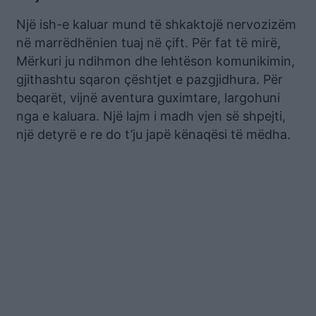
Një ish-e kaluar mund të shkaktojë nervozizëm
në marrëdhënien tuaj në çift. Për fat të mirë,
Mërkuri ju ndihmon dhe lehtëson komunikimin,
gjithashtu sqaron çështjet e pazgjidhura. Për
beqarët, vijnë aventura guximtare, largohuni
nga e kaluara. Një lajm i madh vjen së shpejti,
një detyrë e re do t’ju japë kënaqësi të mëdha.