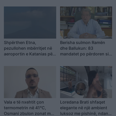
SHBA ka ngritur
shpopullimin e Shqipërisë
shqetësime për Presight
AI dhe lidhjet e dyshuara
me Kinën
Shpërthen Etna,
Berisha sulmon Ramën
pezullohen mbërritjet në
dhe Ballukun: 83
aeroportin e Katanias për
mandatet po përdoren si
shkak të hirit vullkanik
mburojë për aferat
kriminale
Vala e të nxehtit çon
Loredana Brati shfaqet
termometrin në 41°C,
elegante në një ambient
Osmani zbulon zonat me
luksoz me pishinë, ndan