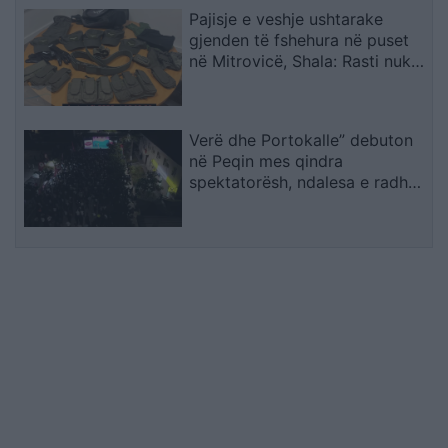
Pajisje e veshje ushtarake
gjenden të fshehura në puset
në Mitrovicë, Shala: Rasti nuk
mund të shihet si incident i
veçuar
Verë dhe Portokalle” debuton
në Peqin mes qindra
spektatorësh, ndalesa e radhës
në Kavajë