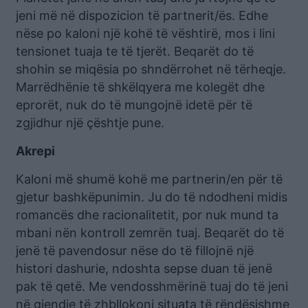
jeni më në dispozicion të partnerit/ës. Edhe
nëse po kaloni një kohë të vështirë, mos i lini
tensionet tuaja te të tjerët. Beqarët do të
shohin se miqësia po shndërrohet në tërheqje.
Marrëdhënie të shkëlqyera me kolegët dhe
eprorët, nuk do të mungojnë idetë për të
zgjidhur një çështje pune.
Akrepi
Kaloni më shumë kohë me partnerin/en për të
gjetur bashkëpunimin. Ju do të ndodheni midis
romancës dhe racionalitetit, por nuk mund ta
mbani nën kontroll zemrën tuaj. Beqarët do të
jenë të pavendosur nëse do të fillojnë një
histori dashurie, ndoshta sepse duan të jenë
pak të qetë. Me vendosshmërinë tuaj do të jeni
në gjendje të zhbllokoni situata të rëndësishme