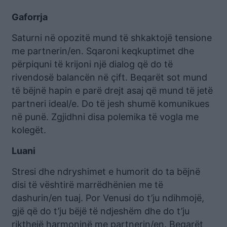
Gaforrja
Saturni në opozitë mund të shkaktojë tensione
me partnerin/en. Sqaroni keqkuptimet dhe
përpiquni të krijoni një dialog që do të
rivendosë balancën në çift. Beqarët sot mund
të bëjnë hapin e parë drejt asaj që mund të jetë
partneri ideal/e. Do të jesh shumë komunikues
në punë. Zgjidhni disa polemika të vogla me
kolegët.
Luani
Stresi dhe ndryshimet e humorit do ta bëjnë
disi të vështirë marrëdhënien me të
dashurin/en tuaj. Por Venusi do t’ju ndihmojë,
gjë që do t’ju bëjë të ndjeshëm dhe do t’ju
rikthejë harmoninë me partnerin/en. Beqarët