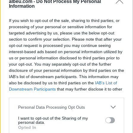
albeu.com -
Do Not Process My Personal
Information
qëndrueshëm, mund të jetoni ditë fantastike.
Beqarët do të duhet të zgjidhin një situatë
If you wish to opt-out of the sale, sharing to third parties, or
delikate, më mirë të mos marrin vendime të
processing of your personal or sensitive information for
nxituara. Do jeni të gatshëm të pranoni sfida të
targeted advertising by us, please use the below opt-out
reja, do jeni të vendosur dhe bindës dhe do
section to confirm your selection. Please note that after your
tërhiqni njerëzit që mund të favorizojnë
opt-out request is processed you may continue seeing
interest-based ads based on personal information utilized by
projektet tuaja.
us or personal information disclosed to third parties prior to
your opt-out. You may separately opt-out of the further
disclosure of your personal information by third parties on the
Lajme të ngjashme:
IAB’s list of downstream participants. This information may
also be disclosed by us to third parties on the
IAB’s List of
Downstream Participants
that may further disclose it to other
third parties.
Personal Data Processing Opt Outs
“Bëni mirë të reflektoni…”,
Horoskopi 26 Dhjetor
Horoskopi i ditës së
2023, njihuni me surprizat
I want to opt-out of the Sharing of my
personal data.
shtunë, 28 Tetor 2023
e yjeve për sot
Opted In