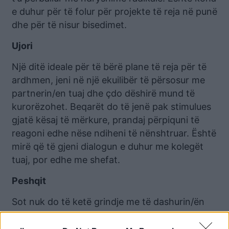
e duhur për të folur për projekte të reja në punë
dhe për të nisur bisedimet.
Ujori
Një ditë ideale për të bërë plane të reja për të
ardhmen, jeni në një ekuilibër të përsosur me
partnerin/en tuaj dhe çdo dëshirë mund të
kurorëzohet. Beqarët do të jenë pak stimulues
gjatë kësaj të mërkure, prandaj përpiquni të
reagoni edhe nëse ndiheni të nënshtruar. Është
mirë që të gjeni dialogun e duhur me kolegët
tuaj, por edhe me shefat.
Peshqit
Sot nuk do të ketë grindje me të dashurin/ën
për arsye të kota, ngulmimi juaj mund të
shkaktojë tensione. Nëse jeni një çift i