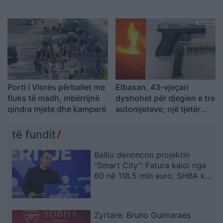
temperaturat më të larta
momente relaksi me
ndjekësit
Porti i Vlorës përballet me
Elbasan, 43-vjeçari
fluks të madh, mbërrijnë
dyshohet për djegien e tre
qindra mjete dhe kamperë
automjeteve; një tjetër
kapet me armë pa leje dhe
kokainë
të fundit
Balliu denoncon projektin
“Smart City”: Fatura kaloi nga
60 në 118.5 mln euro, SHBA ka
ngritur shqetësime për Presight
AI dhe lidhjet e dyshuara me
Kinën
Zyrtare: Bruno Guimaraes