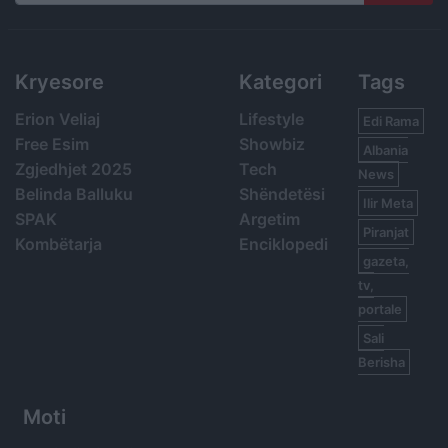
Search
Kryesore
Kategori
Tags
Erion Veliaj
Lifestyle
Edi Rama
Free Esim
Showbiz
Albania
Zgjedhjet 2025
Tech
News
Belinda Balluku
Shëndetësi
Ilir Meta
SPAK
Argetim
Piranjat
Kombëtarja
Enciklopedi
gazeta,
tv,
portale
Sali
Berisha
Moti