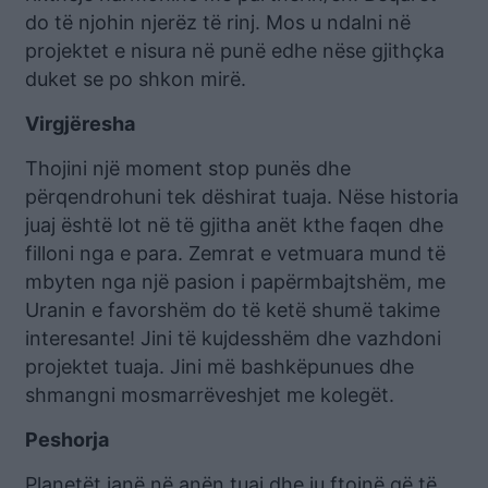
do të njohin njerëz të rinj. Mos u ndalni në
projektet e nisura në punë edhe nëse gjithçka
duket se po shkon mirë.
Virgjëresha
Thojini një moment stop punës dhe
përqendrohuni tek dëshirat tuaja. Nëse historia
juaj është lot në të gjitha anët kthe faqen dhe
filloni nga e para. Zemrat e vetmuara mund të
mbyten nga një pasion i papërmbajtshëm, me
Uranin e favorshëm do të ketë shumë takime
interesante! Jini të kujdesshëm dhe vazhdoni
projektet tuaja. Jini më bashkëpunues dhe
shmangni mosmarrëveshjet me kolegët.
Peshorja
Planetët janë në anën tuaj dhe ju ftojnë që të