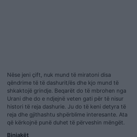
Nëse jeni çift, nuk mund të miratoni disa
qëndrime të të dashurit/ës dhe kjo mund të
shkaktojë grindje. Beqarët do të mbrohen nga
Urani dhe do e ndjejnë veten gati për të nisur
histori të reja dashurie. Ju do të keni detyra të
reja dhe gjithashtu shpërblime interesante. Ata
që kërkojnë punë duhet të përveshin mëngët.
Binjakët