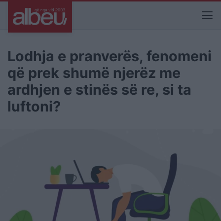
Lodhja e pranverës, fenomeni
që prek shumë njerëz me
ardhjen e stinës së re, si ta
luftoni?