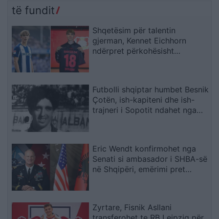
Aeroportin e Vlorës do ta
të fundit
paguajnë taksapaguesit
Shqetësim për talentin
gjerman, Kennet Eichhorn
ndërpret përkohësisht
karrierën për arsye
shëndetësore
Futbolli shqiptar humbet Besnik
Çotën, ish-kapiteni dhe ish-
trajneri i Sopotit ndahet nga
jeta në moshën 56-vjeçare
Eric Wendt konfirmohet nga
Senati si ambasador i SHBA-së
në Shqipëri, emërimi pret
firmën e Trump
Zyrtare, Fisnik Asllani
transferohet te RB Leipzig për