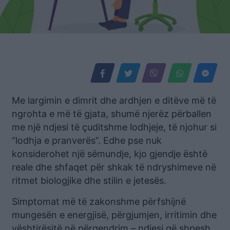
Me largimin e dimrit dhe ardhjen e ditëve më të
ngrohta e më të gjata, shumë njerëz përballen
me një ndjesi të çuditshme lodhjeje, të njohur si
“lodhja e pranverës”. Edhe pse nuk
konsiderohet një sëmundje, kjo gjendje është
reale dhe shfaqet për shkak të ndryshimeve në
ritmet biologjike dhe stilin e jetesës.
Simptomat më të zakonshme përfshijnë
mungesën e energjisë, përgjumjen, irritimin dhe
vështirësitë në përqendrim – ndjesi që shpesh