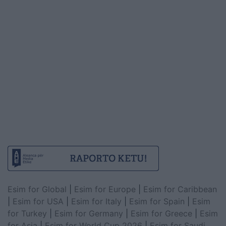
Esim for Global
|
Esim for Europe
|
Esim for Caribbean
|
Esim for USA
|
Esim for Italy
|
Esim for Spain
|
Esim
for Turkey
|
Esim for Germany
|
Esim for Greece
|
Esim
for Asia
|
Esim for World Cup 2026
|
Esim for Saudi