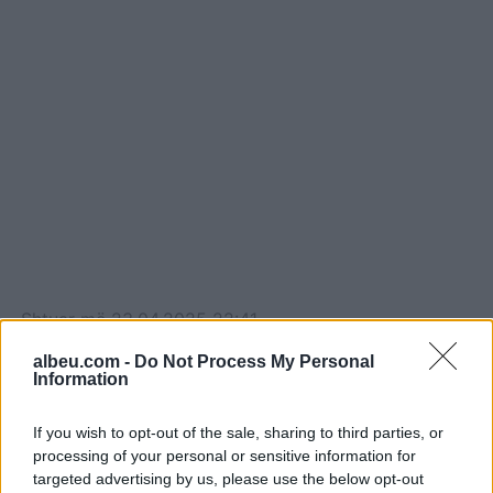
për t'u shijuar, për të
marrë energji dhe për të
forcuar sistemin imunitar.
Përgatitja është e thjeshtë
dhe e…
Shtuar
më
23.04.2025 22:41
albeu.com -
Do Not Process My Personal
Information
If you wish to opt-out of the sale, sharing to third parties, or
processing of your personal or sensitive information for
targeted advertising by us, please use the below opt-out