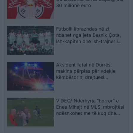
30 milionë euro
Futbolli librazhdas në zi,
ndahet nga jeta Besnik Çota,
ish-kapiten dhe ish-trajner i
Sopotit
Aksident fatal në Durrës,
makina përplas për vdekje
këmbësorin; drejtuesi
shoqërohet në polici
VIDEO/ Ndërhyrja “horror” e
Enea Mihajt në MLS, mbrojtësi
ndëshkohet me të kuq dhe
gjobë