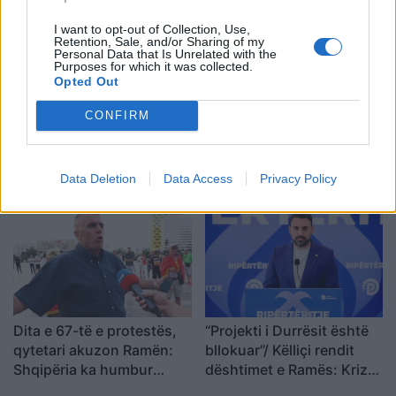
Shqipërinë që meritojmë
I want to opt-out of Collection, Use,
Retention, Sale, and/or Sharing of my
Personal Data that Is Unrelated with the
Purposes for which it was collected.
Opted Out
CONFIRM
VIDEO/Me këtë gol, a ia
Ronela Hajati ‘shpërthen’
rrezikon Talisca vendin në
ndaj komenteve negative:
sulm Vedat Muriqit?!
Të vjen turp t’i lexosh, jo
Data Deletion
Data Access
Privacy Policy
më t’i shkruash
Dita e 67-të e protestës,
“Projekti i Durrësit është
qytetari akuzon Ramën:
bllokuar”/ Këlliçi rendit
Shqipëria ka humbur
dështimet e Ramës: Kriza
drejtimin
po prek investimet,