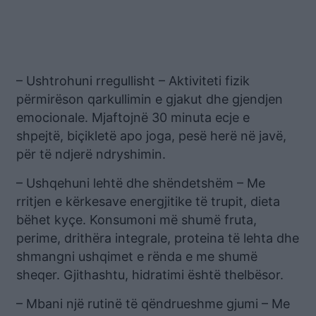
– Ushtrohuni rregullisht – Aktiviteti fizik
përmirëson qarkullimin e gjakut dhe gjendjen
emocionale. Mjaftojnë 30 minuta ecje e
shpejtë, biçikletë apo joga, pesë herë në javë,
për të ndjerë ndryshimin.
– Ushqehuni lehtë dhe shëndetshëm – Me
rritjen e kërkesave energjitike të trupit, dieta
bëhet kyçe. Konsumoni më shumë fruta,
perime, drithëra integrale, proteina të lehta dhe
shmangni ushqimet e rënda e me shumë
sheqer. Gjithashtu, hidratimi është thelbësor.
– Mbani një rutinë të qëndrueshme gjumi – Me