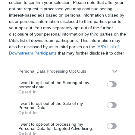
section to confirm your selection. Please note that after your
opt-out request is processed you may continue seeing
interest-based ads based on personal information utilized by
us or personal information disclosed to third parties prior to
your opt-out. You may separately opt-out of the further
disclosure of your personal information by third parties on the
Eric Wendt konfirmohet
Futbolli librazhdas në zi,
IAB’s list of downstream participants. This information may
nga Senati si ambasador i
ndahet nga jeta Besnik
also be disclosed by us to third parties on the
IAB’s List of
SHBA-së në Shqipëri,
Çota, ish-kapiten dhe ish-
Downstream Participants
that may further disclose it to other
third parties.
emërimi pret firmën e
trajner i Sopotit
Trump
Personal Data Processing Opt Outs
I want to opt-out of the Sharing of my
personal data.
Opted In
I want to opt-out of the Sale of my
Personal Data.
Flakët përhapen me
Pedagogët në shërbim të
Opted In
shpejtësi në Pocest të
regjimit! Apeli i aktivistes
Dibrës, disa banesa në
nga protesta: Të
I want to opt-out of processing my
Personal Data for Targeted Advertising.
rrezik
bashkohemi për
Opted In