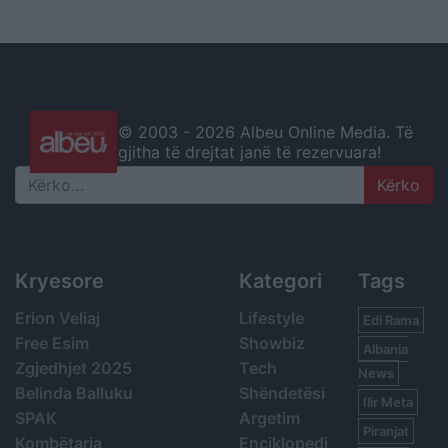
© 2003 -
2026 Albeu Online Media. Të
gjitha të drejtat janë të rezervuara!
Search
Kryesore
Kategori
Tags
Erion Veliaj
Lifestyle
Edi Rama
Free Esim
Showbiz
Albania
Zgjedhjet 2025
Tech
News
Belinda Balluku
Shëndetësi
Ilir Meta
SPAK
Argetim
Piranjat
Kombëtarja
Enciklopedi