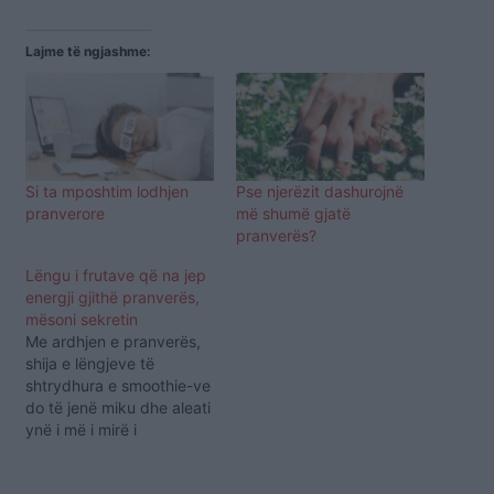
Lajme të ngjashme:
Si ta mposhtim lodhjen
Pse njerëzit dashurojnë
pranverore
më shumë gjatë
pranverës?
Lëngu i frutave që na jep
energji gjithë pranverës,
mësoni sekretin
Me ardhjen e pranverës,
shija e lëngjeve të
shtrydhura e smoothie-ve
do të jenë miku dhe aleati
ynë i më i mirë i
mëngjesit. Portokalli dhe
kivi do të jenë perfekte