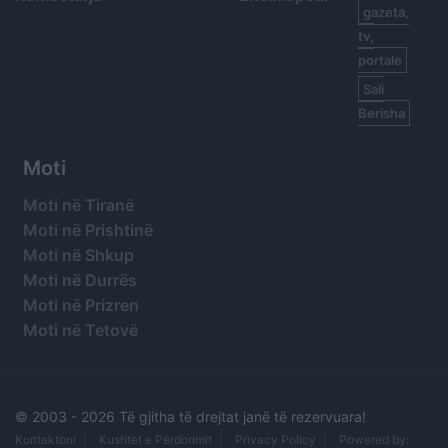
gazeta,
tv,
portale
Sali
Berisha
Moti
Moti në Tiranë
Moti në Prishtinë
Moti në Shkup
Moti në Durrës
Moti në Prizren
Moti në Tetovë
© 2003 -
2026 Të gjitha të drejtat janë të rezervuara!
Kontaktoni
Kushtet e Përdorimit
Privacy Policy
Powered by: