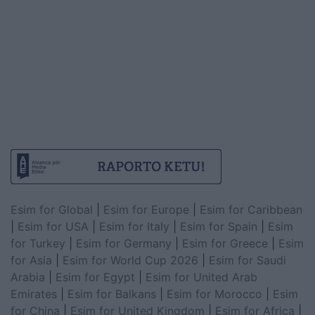
Esim for Global
|
Esim for Europe
|
Esim for Caribbean
|
Esim for USA
|
Esim for Italy
|
Esim for Spain
|
Esim
for Turkey
|
Esim for Germany
|
Esim for Greece
|
Esim
for Asia
|
Esim for World Cup 2026
|
Esim for Saudi
Arabia
|
Esim for Egypt
|
Esim for United Arab
Emirates
|
Esim for Balkans
|
Esim for Morocco
|
Esim
for China
|
Esim for United Kingdom
|
Esim for Africa
|