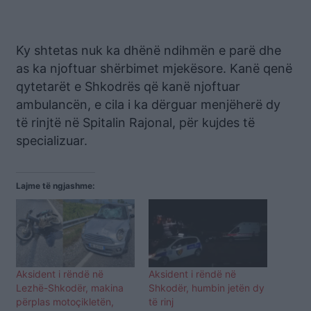
Ky shtetas nuk ka dhënë ndihmën e parë dhe
as ka njoftuar shërbimet mjekësore. Kanë qenë
qytetarët e Shkodrës që kanë njoftuar
ambulancën, e cila i ka dërguar menjëherë dy
të rinjtë në Spitalin Rajonal, për kujdes të
specializuar.
Lajme të ngjashme:
Aksident i rëndë në
Aksident i rëndë në
Lezhë-Shkodër, makina
Shkodër, humbin jetën dy
përplas motoçikletën,
të rinj