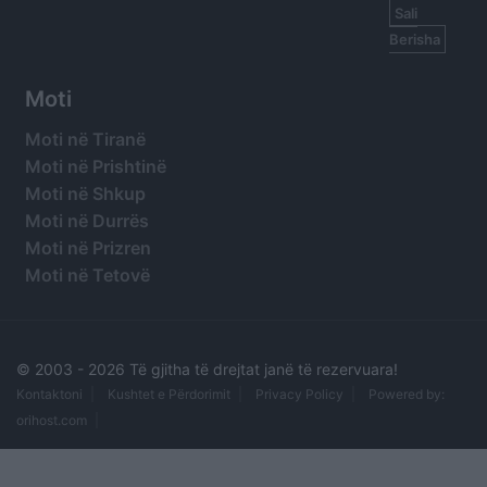
Sali
Berisha
Moti
Moti në Tiranë
Moti në Prishtinë
Moti në Shkup
Moti në Durrës
Moti në Prizren
Moti në Tetovë
© 2003 -
2026 Të gjitha të drejtat janë të rezervuara!
Kontaktoni
Kushtet e Përdorimit
Privacy Policy
Powered by:
orihost.com