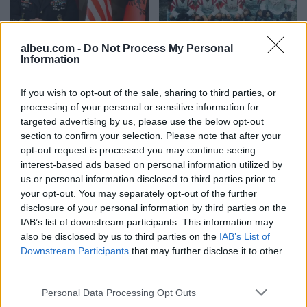
Eric Wendt konfirmohet
Futbolli librazhdas në zi,
albeu.com -
Do Not Process My Personal
nga Senati si ambasador i
ndahet nga jeta Besnik
Information
SHBA-së në Shqipëri,
Çota, ish-kapiten dhe ish-
emërimi pret firmën e
trajner i Sopotit
If you wish to opt-out of the sale, sharing to third parties, or
Trump
processing of your personal or sensitive information for
targeted advertising by us, please use the below opt-out
section to confirm your selection. Please note that after your
opt-out request is processed you may continue seeing
interest-based ads based on personal information utilized by
us or personal information disclosed to third parties prior to
your opt-out. You may separately opt-out of the further
Flakët përhapen me
Pedagogët në shërbim të
disclosure of your personal information by third parties on the
shpejtësi në Pocest të
regjimit! Apeli i aktivistes
IAB’s list of downstream participants. This information may
Dibrës, disa banesa në
nga protesta: Të
also be disclosed by us to third parties on the
IAB’s List of
rrezik
bashkohemi për
Downstream Participants
that may further disclose it to other
Shqipërinë që meritojmë
third parties.
Personal Data Processing Opt Outs