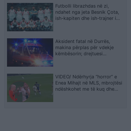
Futbolli librazhdas në zi,
ndahet nga jeta Besnik Çota,
ish-kapiten dhe ish-trajner i
Sopotit
Aksident fatal në Durrës,
makina përplas për vdekje
këmbësorin; drejtuesi
shoqërohet në polici
VIDEO/ Ndërhyrja “horror” e
Enea Mihajt në MLS, mbrojtësi
ndëshkohet me të kuq dhe
gjobë