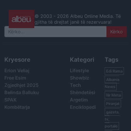
© 2003 -
2026 Albeu Online Media. Të
gjitha të drejtat janë të rezervuara!
Search
Kryesore
Kategori
Tags
Erion Veliaj
Lifestyle
Edi Rama
Free Esim
Showbiz
Albania
Zgjedhjet 2025
Tech
News
Belinda Balluku
Shëndetësi
Ilir Meta
SPAK
Argetim
Piranjat
Kombëtarja
Enciklopedi
gazeta,
tv,
portale