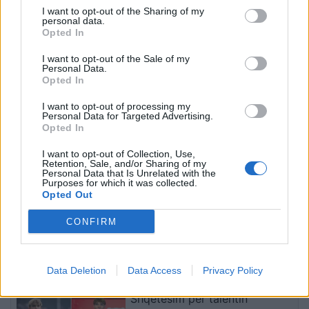
I want to opt-out of the Sharing of my
personal data.
Opted In
VIDEO/Me këtë gol, a ia
Ronela Hajati ‘shpërthen’
I want to opt-out of the Sale of my
rrezikon Talisca vendin në
ndaj komenteve negative:
Personal Data.
sulm Vedat Muriqit?!
Të vjen turp t’i lexosh, jo
Opted In
më t’i shkruash
I want to opt-out of processing my
Personal Data for Targeted Advertising.
Opted In
I want to opt-out of Collection, Use,
Retention, Sale, and/or Sharing of my
Personal Data that Is Unrelated with the
Purposes for which it was collected.
Opted Out
Dita e 67-të e protestës,
“Projekti i Durrësit është
qytetari akuzon Ramën:
bllokuar”/ Këlliçi rendit
CONFIRM
Shqipëria ka humbur
dështimet e Ramës: Kriza
drejtimin
po prek investimet,
Aeroportin e Vlorës do ta
të fundit
Data Deletion
Data Access
Privacy Policy
paguajnë taksapaguesit
Shqetësim për talentin