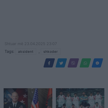
Shtuar
më
23.04.2025 23:07
Tags:
,
aksident
shkoder