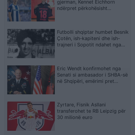
gjerman, Kennet Eichhorn
ndërpret përkohësisht
karrierën për arsye
shëndetësore
Futbolli shqiptar humbet Besnik
Çotën, ish-kapiteni dhe ish-
trajneri i Sopotit ndahet nga
jeta në moshën 56-vjeçare
Eric Wendt konfirmohet nga
Senati si ambasador i SHBA-së
në Shqipëri, emërimi pret
firmën e Trump
Zyrtare, Fisnik Asllani
transferohet te RB Leipzig për
30 milionë euro