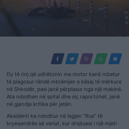
Dy të rinj që udhëtonin me motor kanë mbetur
të plagosur rëndë mbrëmjen e kësaj të mërkure
në Shkodër, pasi janë përplasur nga një makinë.
Ata ndodhen në spital dhe siç raportohet, janë
në gjendje kritike për jetën.
Aksidenti ka ndodhur në lagjen “Rus” të
kryeqendrës së veriut, kur drejtuesi i një mjeti