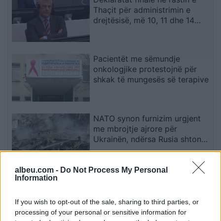
Thaçit për administrimin e
drejtësisë, më 10, 11 dhe 14
shtator 2026
Pacientët me sëmundje
onkologjike protestojnë për
shkak të mungesës së terapive
NATO synon furnizim urgjent
me mbrojtje ajrore për
Ukrainën, ndërsa Rusia shton
sulmet para dimrit
albeu.com -
Do Not Process My Personal
VIDEO/ Momenti kur Sokol
Information
Hoxha zbret në Rinas! Policia: I
akuzuar për tre vrasje, u
If you wish to opt-out of the sale, sharing to third parties, or
deportua nga SHBA në
processing of your personal or sensitive information for
Shqipëri