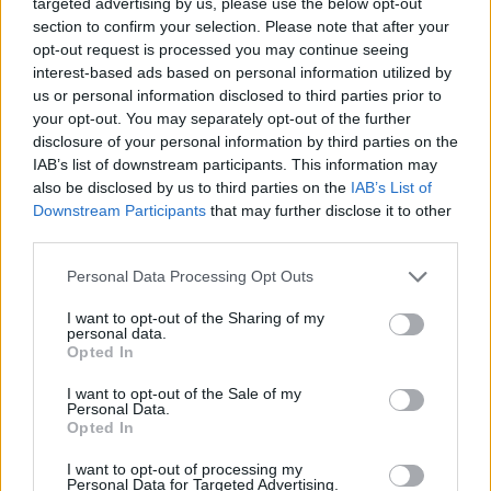
targeted advertising by us, please use the below opt-out
section to confirm your selection. Please note that after your
opt-out request is processed you may continue seeing
interest-based ads based on personal information utilized by
us or personal information disclosed to third parties prior to
your opt-out. You may separately opt-out of the further
disclosure of your personal information by third parties on the
IAB’s list of downstream participants. This information may
also be disclosed by us to third parties on the
IAB’s List of
Downstream Participants
that may further disclose it to other
third parties.
Personal Data Processing Opt Outs
I want to opt-out of the Sharing of my
personal data.
Opted In
I want to opt-out of the Sale of my
Personal Data.
Opted In
Esim for Global
|
Esim for Europe
|
Esim for Caribbean
|
Esim for USA
|
Esim for Italy
|
Esim for Spain
|
Esim
I want to opt-out of processing my
Personal Data for Targeted Advertising.
for Turkey
|
Esim for Germany
|
Esim for Greece
|
Esim