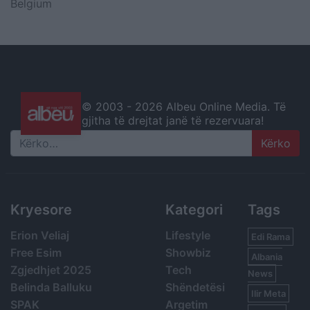
Belgium
© 2003 -
2026 Albeu Online Media. Të
gjitha të drejtat janë të rezervuara!
Search
Kryesore
Kategori
Tags
Erion Veliaj
Lifestyle
Edi Rama
Free Esim
Showbiz
Albania
Zgjedhjet 2025
Tech
News
Belinda Balluku
Shëndetësi
Ilir Meta
SPAK
Argetim