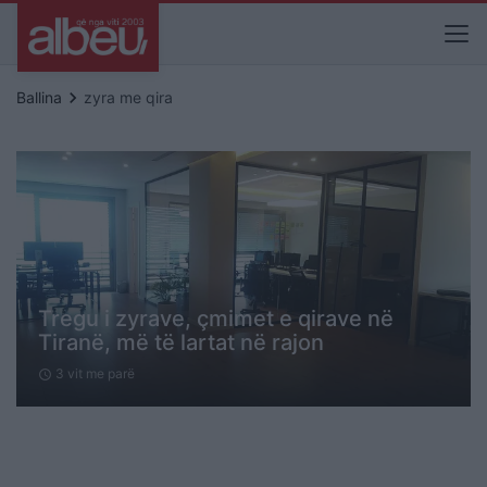
keyboard_arrow_right
Ballina
zyra me qira
Tregu i zyrave, çmimet e qirave në
Tiranë, më të lartat në rajon
3 vit me parë
schedule