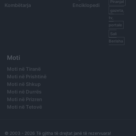
Piranjat
Kombëtarja
Enciklopedi
gazeta,
tv,
portale
Sali
Berisha
Moti
Moti në Tiranë
Moti në Prishtinë
Moti në Shkup
Moti në Durrës
Moti në Prizren
Moti në Tetovë
© 2003 -
2026 Të gjitha të drejtat janë të rezervuara!