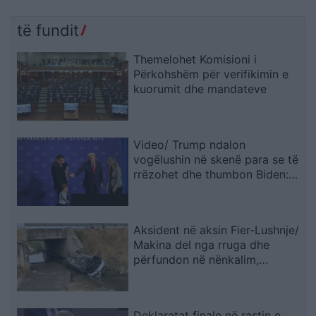
të fundit
Themelohet Komisioni i
Përkohshëm për verifikimin e
kuorumit dhe mandateve
Video/ Trump ndalon
vogëlushin në skenë para se të
rrëzohet dhe thumbon Biden:
Nuk dua të bëhet si ai
Aksident në aksin Fier-Lushnje/
Makina del nga rruga dhe
përfundon në nënkalim,
plagoset drejtuesi
Deklaratat finale në rastin e