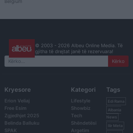
Belgium
© 2003 -
2026 Albeu Online Media. Të
gjitha të drejtat janë të rezervuara!
Search
Kryesore
Kategori
Tags
Erion Veliaj
Lifestyle
Edi Rama
Free Esim
Showbiz
Albania
Zgjedhjet 2025
Tech
News
Belinda Balluku
Shëndetësi
Ilir Meta
SPAK
Argetim