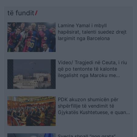
të fundit
Lamine Yamal i mbyll
hapësirat, talenti suedez drejt
largimit nga Barcelona
Video/ Tragjedi në Ceuta, i riu
që po tentonte të kalonte
ilegalisht nga Maroku me
parashutë bie në det dhe vdes
PDK akuzon shumicën për
shpërfillje të vendimit të
Gjykatës Kushtetuese, e quan
seancën e së premtes të
paligjshme
Sveçla shpall “non grata”