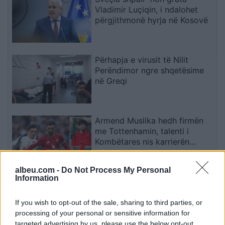
Vladimir Luçiqin, i ndalohet
përgjithmonë hyrja në Kosovë
Përhapja e virusit të Nilit
Perëndimor ngre shqetësime
në Greqi
Armend Muslika hedh firmën
me Tottenhamin, talenti i
Kombëtares nis karrierën
profesioniste
albeu.com -
Do Not Process My Personal
Information
Gërvalla: Mbetjet mortore në
Zubin Potok janë dëshmi e
gjenocidit serb
If you wish to opt-out of the sale, sharing to third parties, or
processing of your personal or sensitive information for
targeted advertising by us, please use the below opt-out