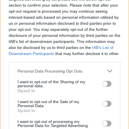
section to confirm your selection. Please note that after your
opt-out request is processed you may continue seeing
interest-based ads based on personal information utilized by
us or personal information disclosed to third parties prior to
your opt-out. You may separately opt-out of the further
disclosure of your personal information by third parties on the
IAB’s list of downstream participants. This information may
also be disclosed by us to third parties on the
IAB’s List of
Downstream Participants
that may further disclose it to other
third parties.
Personal Data Processing Opt Outs
I want to opt-out of the Sharing of my
personal data.
Opted In
I want to opt-out of the Sale of my
Personal Data.
Opted In
Esim for Global
|
Esim for Europe
|
Esim for Caribbean
|
Esim for USA
|
Esim for Italy
|
Esim for Spain
|
Esim
I want to opt-out of processing my
Personal Data for Targeted Advertising.
for Turkey
|
Esim for Germany
|
Esim for Greece
|
Esim