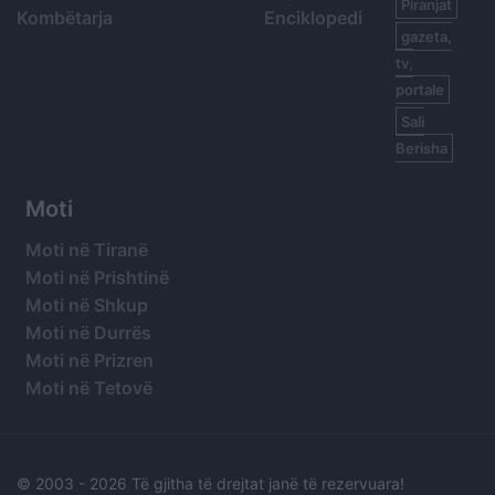
Piranjat
Kombëtarja
Enciklopedi
gazeta,
tv,
portale
Sali
Berisha
Moti
Moti në Tiranë
Moti në Prishtinë
Moti në Shkup
Moti në Durrës
Moti në Prizren
Moti në Tetovë
© 2003 -
2026 Të gjitha të drejtat janë të rezervuara!