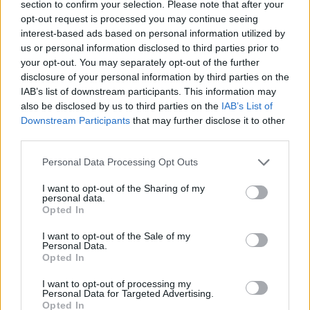
section to confirm your selection. Please note that after your
opt-out request is processed you may continue seeing
interest-based ads based on personal information utilized by
us or personal information disclosed to third parties prior to
your opt-out. You may separately opt-out of the further
disclosure of your personal information by third parties on the
IAB’s list of downstream participants. This information may
also be disclosed by us to third parties on the
IAB’s List of
Downstream Participants
that may further disclose it to other
third parties.
Personal Data Processing Opt Outs
I want to opt-out of the Sharing of my
personal data.
Opted In
I want to opt-out of the Sale of my
Personal Data.
Esim for Global
|
Esim for Europe
|
Esim for Caribbean
Opted In
|
Esim for USA
|
Esim for Italy
|
Esim for Spain
|
Esim
I want to opt-out of processing my
for Turkey
|
Esim for Germany
|
Esim for Greece
|
Esim
Personal Data for Targeted Advertising.
Opted In
for Asia
|
Esim for World Cup 2026
|
Esim for Saudi