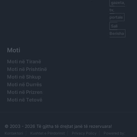
gazeta,
tv,
portale
Sali
Berisha
Moti
Moti në Tiranë
Moti në Prishtinë
Moti në Shkup
Moti në Durrës
Moti në Prizren
Moti në Tetovë
© 2003 -
2026 Të gjitha të drejtat janë të rezervuara!
Kontaktoni
Kushtet e Përdorimit
Privacy Policy
Powered by: