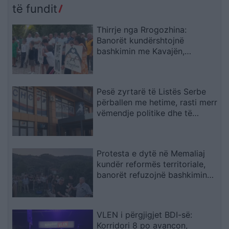
të fundit
Thirrje nga Rrogozhina:
Banorët kundërshtojnë
bashkimin me Kavajën,
kërkojnë ruajtjen e bashkisë së
tyre
Pesë zyrtarë të Listës Serbe
përballen me hetime, rasti merr
vëmendje politike dhe të
sigurisë
Protesta e dytë në Memaliaj
kundër reformës territoriale,
banorët refuzojnë bashkimin
me Tepelenën
VLEN i përgjigjet BDI-së:
Korridori 8 po avancon,