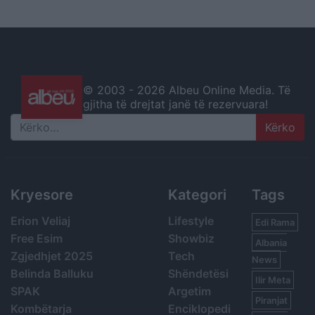
© 2003 -
2026 Albeu Online Media. Të
gjitha të drejtat janë të rezervuara!
Search
Kryesore
Kategori
Tags
Erion Veliaj
Lifestyle
Edi Rama
Free Esim
Showbiz
Albania
Zgjedhjet 2025
Tech
News
Belinda Balluku
Shëndetësi
Ilir Meta
SPAK
Argetim
Piranjat
Kombëtarja
Enciklopedi