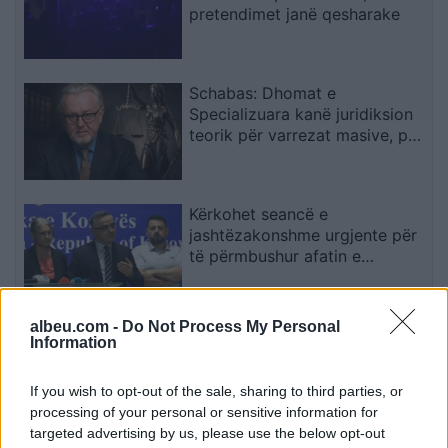
pretendimet janë qesharake
Schabas: Dhomat e
Specializuara kanë juridiksion
teorik për varrezat masive, por
drejtësia duhet të vijë nga
gjykatat e Kosovës
Kërkohet seancë e
jashtëzakonshme urgjente për
të përmbushur afatin e
konstituimit të Kuvendit
albeu.com -
Do Not Process My Personal
Murati vë në dyshim qëndrimin
Information
e opozitës për afatet
kushtetuese: Pse heshtën
If you wish to opt-out of the sale, sharing to third parties, or
atëherë e flasin tani?
processing of your personal or sensitive information for
targeted advertising by us, please use the below opt-out