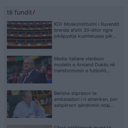
të fundit
KDI: Moskonstituimi i Kuvendit
brenda afatit 30-ditor ngre
pikëpyetje kushtetuese për
hapat e ardhshëm
Media italiane vlerëson
modelin e Armand Dukës në
transformimin e futbollit
shqiptar
Berisha shpreson te
ambasadori i ri amerikan, por
ashpërson qëndrimin ndaj
SPAK-ut dhe reformës
territoriale
Çfarë përfitimesh mund të