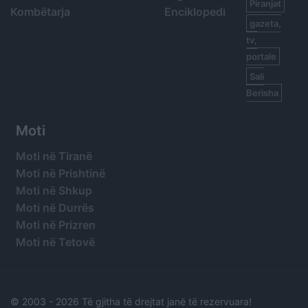
Piranjat
Kombëtarja
Enciklopedi
gazeta,
tv,
portale
Sali
Berisha
Moti
Moti në Tiranë
Moti në Prishtinë
Moti në Shkup
Moti në Durrës
Moti në Prizren
Moti në Tetovë
© 2003 -
2026 Të gjitha të drejtat janë të rezervuara!