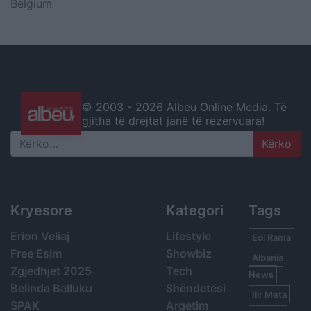
Belgium
© 2003 -
2026 Albeu Online Media. Të
gjitha të drejtat janë të rezervuara!
Search
Kryesore
Kategori
Tags
Erion Veliaj
Lifestyle
Edi Rama
Free Esim
Showbiz
Albania
Zgjedhjet 2025
Tech
News
Belinda Balluku
Shëndetësi
Ilir Meta
SPAK
Argetim