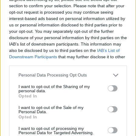
section to confirm your selection. Please note that after your
opt-out request is processed you may continue seeing
interest-based ads based on personal information utilized by
us or personal information disclosed to third parties prior to
your opt-out. You may separately opt-out of the further
disclosure of your personal information by third parties on the
IAB’s list of downstream participants. This information may
also be disclosed by us to third parties on the
IAB’s List of
Downstream Participants
that may further disclose it to other
third parties.
Personal Data Processing Opt Outs
I want to opt-out of the Sharing of my
personal data.
Opted In
I want to opt-out of the Sale of my
Personal Data.
Opted In
Esim for Global
|
Esim for Europe
|
Esim for Caribbean
|
Esim for USA
|
Esim for Italy
|
Esim for Spain
|
Esim
I want to opt-out of processing my
Personal Data for Targeted Advertising.
for Turkey
|
Esim for Germany
|
Esim for Greece
|
Esim