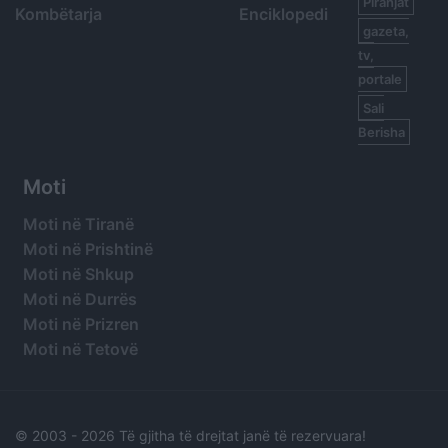
Piranjat
Kombëtarja
Enciklopedi
gazeta,
tv,
portale
Sali
Berisha
Moti
Moti në Tiranë
Moti në Prishtinë
Moti në Shkup
Moti në Durrës
Moti në Prizren
Moti në Tetovë
© 2003 -
2026 Të gjitha të drejtat janë të rezervuara!