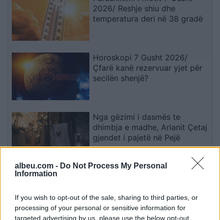
2026/ Reshje shiu dhe
temperatura deri në 38 gradë
Horoskopi 7 Gusht 2026/
Çfarë kanë rezervuar yjet për
secilën shenjë?
Nga gëzimi i dasmës te
dhimbja e madhe, Arianit Çetaj
gjendet i pajetë në Pejë
albeu.com -
Do Not Process My Personal
Information
Rodri refuzoi Real Madridin
dhe zgjodhi Barcelonën,
zbardhen tri arsyet e vendimit
If you wish to opt-out of the sale, sharing to third parties, or
processing of your personal or sensitive information for
targeted advertising by us, please use the below opt-out