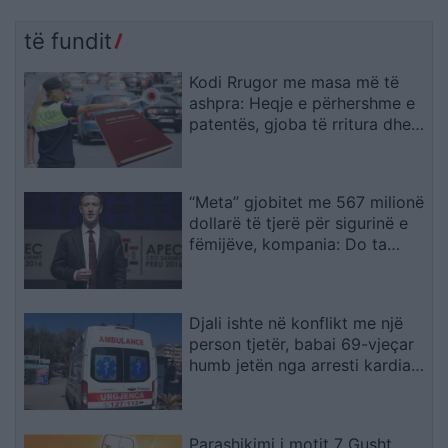
të fundit
Kodi Rrugor me masa më të
ashpra: Heqje e përhershme e
patentës, gjoba të rritura dhe
kufizime për drejtuesit e rinj
“Meta” gjobitet me 567 milionë
dollarë të tjerë për sigurinë e
fëmijëve, kompania: Do ta
apelojmë
Djali ishte në konflikt me një
person tjetër, babai 69-vjeçar
humb jetën nga arresti kardiak
(EMRI)
Parashikimi i motit 7 Gusht