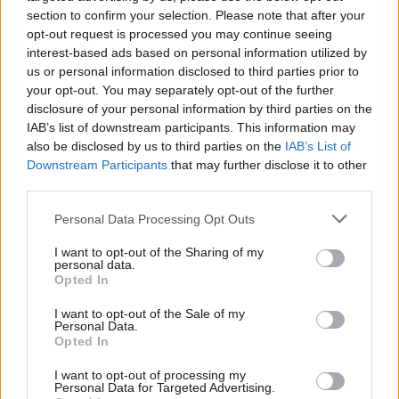
section to confirm your selection. Please note that after your
opt-out request is processed you may continue seeing
interest-based ads based on personal information utilized by
us or personal information disclosed to third parties prior to
your opt-out. You may separately opt-out of the further
disclosure of your personal information by third parties on the
IAB’s list of downstream participants. This information may
also be disclosed by us to third parties on the
IAB’s List of
Downstream Participants
that may further disclose it to other
third parties.
Personal Data Processing Opt Outs
I want to opt-out of the Sharing of my
personal data.
Opted In
I want to opt-out of the Sale of my
Personal Data.
Opted In
Esim for Global
|
Esim for Europe
|
Esim for Caribbean
|
Esim for USA
|
Esim for Italy
|
Esim for Spain
|
Esim
I want to opt-out of processing my
Personal Data for Targeted Advertising.
for Turkey
|
Esim for Germany
|
Esim for Greece
|
Esim