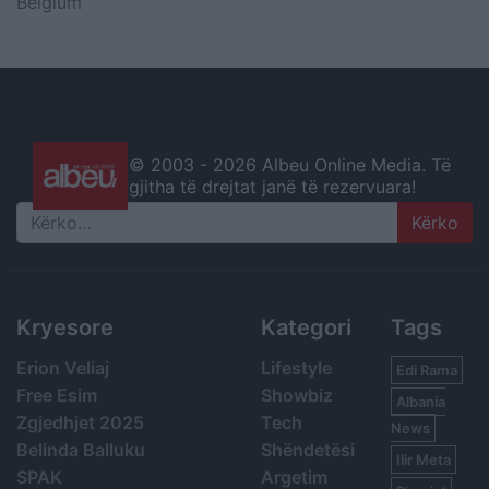
Belgium
© 2003 -
2026 Albeu Online Media. Të
gjitha të drejtat janë të rezervuara!
Search
Kryesore
Kategori
Tags
Erion Veliaj
Lifestyle
Edi Rama
Free Esim
Showbiz
Albania
Zgjedhjet 2025
Tech
News
Belinda Balluku
Shëndetësi
Ilir Meta
SPAK
Argetim