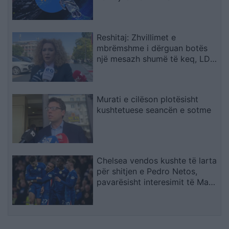
Reshitaj: Zhvillimet e
mbrëmshme i dërguan botës
një mesazh shumë të keq, LDK-
ja ishte e gatshme të
bashkëpunonte me LVV-në
Murati e cilëson plotësisht
kushtetuese seancën e sotme
Chelsea vendos kushte të larta
për shitjen e Pedro Netos,
pavarësisht interesimit të Man
Cityt