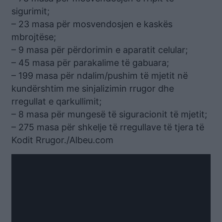
sigurimit;
– 23 masa për mosvendosjen e kaskës
mbrojtëse;
– 9 masa për përdorimin e aparatit celular;
– 45 masa për parakalime të gabuara;
– 199 masa për ndalim/pushim të mjetit në
kundërshtim me sinjalizimin rrugor dhe
rregullat e qarkullimit;
– 8 masa për mungesë të siguracionit të mjetit;
– 275 masa për shkelje të rregullave të tjera të
Kodit Rrugor./Albeu.com