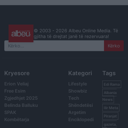
© 2003 -
2026 Albeu Online Media. Të
gjitha të drejtat janë të rezervuara!
Search
Kryesore
Kategori
Tags
Erion Veliaj
Lifestyle
Edi Rama
Free Esim
Showbiz
Albania
Zgjedhjet 2025
Tech
News
Belinda Balluku
Shëndetësi
Ilir Meta
SPAK
Argetim
Piranjat
Kombëtarja
Enciklopedi
gazeta,