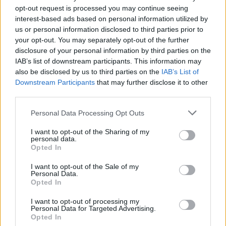
opt-out request is processed you may continue seeing
interest-based ads based on personal information utilized by
us or personal information disclosed to third parties prior to
your opt-out. You may separately opt-out of the further
disclosure of your personal information by third parties on the
Bilanci i zjarreve në vend:
Rusia goditet nga një
IAB’s list of downstream participants. This information may
23 vatra të raportuara, dy
sulm i gjerë me dronë
also be disclosed by us to third parties on the
IAB’s List of
vijojnë të monitorohen
ukrainas, përfshihet nga
Downstream Participants
that may further disclose it to other
flakët rafineria dhe
third parties.
plagosen 5 persona
Personal Data Processing Opt Outs
I want to opt-out of the Sharing of my
personal data.
Opted In
I want to opt-out of the Sale of my
Je mysafir, kthehu në
Adelina Ismaili rikthehet
Personal Data.
Shqipëri”/ Gazetari grek
me projekt të ri/ Zbulon
Opted In
me origjinë shqiptare
bashkëpunimin surprizë
I want to opt-out of processing my
përballet me sulm racist
me Gimbo-n
Personal Data for Targeted Advertising.
pas paralajmërimit për
Opted In