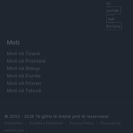
tv,
portale
Sali
Berisha
Moti
Moti në Tiranë
Moti në Prishtinë
Moti në Shkup
Moti në Durrës
Moti në Prizren
Moti në Tetovë
© 2003 -
2026 Të gjitha të drejtat janë të rezervuara!
Kontaktoni
Kushtet e Përdorimit
Privacy Policy
Powered by:
orihost.com