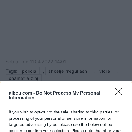
Shtuar
më
11.04.2022 14:01
Tags:
,
,
,
policia
shkelje rregullash
vlore
xhamat e zinj
albeu.com -
Do Not Process My Personal
Information
If you wish to opt-out of the sale, sharing to third parties, or
processing of your personal or sensitive information for
targeted advertising by us, please use the below opt-out
section to confirm your selection. Please note that after your