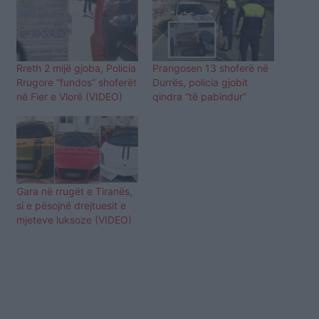
Rreth 2 mijë gjoba, Policia
Prangosen 13 shoferë në
Rrugore “fundos” shoferët
Durrës, policia gjobit
në Fier e Vlorë (VIDEO)
qindra “të pabindur”
Gara në rrugët e Tiranës,
si e pësojnë drejtuesit e
mjeteve luksoze (VIDEO)