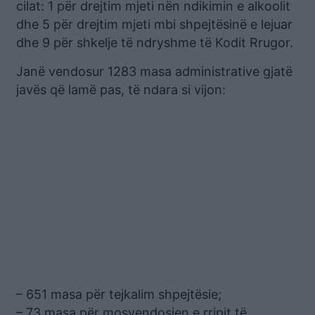
cilat: 1 për drejtim mjeti nën ndikimin e alkoolit
dhe 5 për drejtim mjeti mbi shpejtësinë e lejuar
dhe 9 për shkelje të ndryshme të Kodit Rrugor.
Janë vendosur 1283 masa administrative gjatë
javës që lamë pas, të ndara si vijon:
– 651 masa për tejkalim shpejtësie;
– 73 masa për mosvendosjen e rripit të