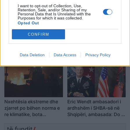
rikthimin e ideologjisë së
I want to opt-out of Collection, Use,
Agimit të Artë
Retention, Sale, and/or Sharing of my
Personal Data that Is Unrelated with the
Purposes for which it was collected.
Opted Out
Aksident i rëndë në Papër,
GJKKO lë në qeli Samir
CONFIRM
makina godet trasenë
Rosales Rodriguez,
anësore të rrugës
“Kimisti” kolumbian do të
vuajë 14 vite burg për
Data Deletion
Data Access
Privacy Policy
laboratorin e Frakullës
Nxehtësia ekstreme dhe
Eric Wendt ambasadori i
zjarret po bëhen norma e
ardhshëm i SHBA-së në
re klimatike, bota
Shqipëri, ambasada: Do të
përballet me sinjale alarmi
përkrahë objektivat e
Trump për NATO-n dhe
të fundit