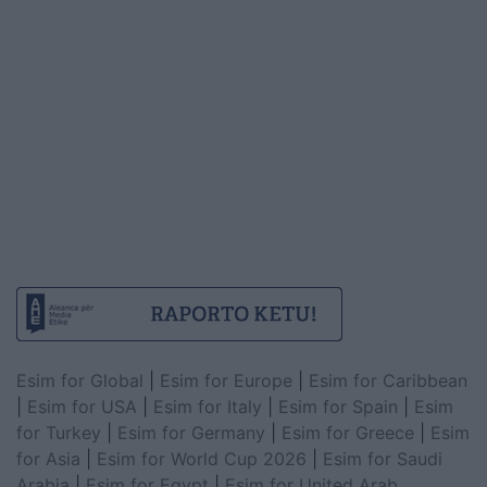
Esim for Global
|
Esim for Europe
|
Esim for Caribbean
|
Esim for USA
|
Esim for Italy
|
Esim for Spain
|
Esim
for Turkey
|
Esim for Germany
|
Esim for Greece
|
Esim
for Asia
|
Esim for World Cup 2026
|
Esim for Saudi
Arabia
|
Esim for Egypt
|
Esim for United Arab