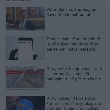
sigurinë
Veton Berisha: Shpresoj që
Kuvendi të konstituohet
Testet zbulojnë se modele të
IA-së krijuan identitete false
për të manipuluar persona
realë
Google Earth krijon skenarë të
sajuar me AI, ekspertët
paralajmërojnë për rrezikun e
dezinformimit
IA po rrezikon të dalë nga
kontrolli”, mbi 1 mijë ekspertë
kërkojnë frenimin e zhvillimit