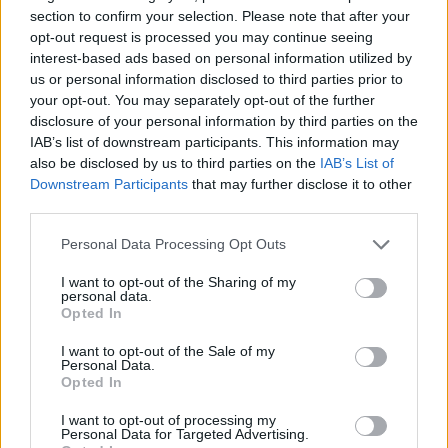
section to confirm your selection. Please note that after your
opt-out request is processed you may continue seeing
interest-based ads based on personal information utilized by
us or personal information disclosed to third parties prior to
your opt-out. You may separately opt-out of the further
disclosure of your personal information by third parties on the
IAB’s list of downstream participants. This information may
also be disclosed by us to third parties on the
IAB’s List of
Downstream Participants
that may further disclose it to other
third parties.
Personal Data Processing Opt Outs
I want to opt-out of the Sharing of my
personal data.
Opted In
I want to opt-out of the Sale of my
Personal Data.
Opted In
Esim for Global
|
Esim for Europe
|
Esim for Caribbean
|
Esim for USA
|
Esim for Italy
|
Esim for Spain
|
Esim
I want to opt-out of processing my
Personal Data for Targeted Advertising.
for Turkey
|
Esim for Germany
|
Esim for Greece
|
Esim