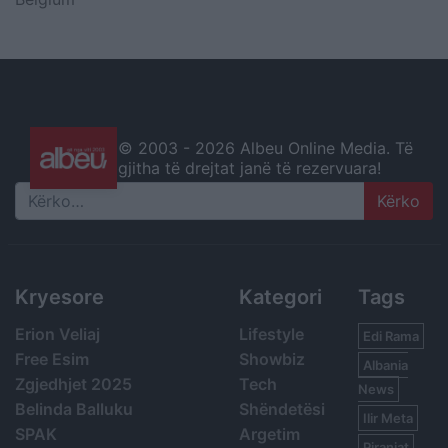
© 2003 -
2026 Albeu Online Media. Të
gjitha të drejtat janë të rezervuara!
Search
Kryesore
Kategori
Tags
Erion Veliaj
Lifestyle
Edi Rama
Free Esim
Showbiz
Albania
Zgjedhjet 2025
Tech
News
Belinda Balluku
Shëndetësi
Ilir Meta
SPAK
Argetim
Piranjat