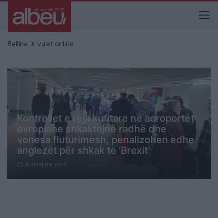
keyboard_arrow_right
Ballina
vulat online
Kontrollet e reja kufitare në aeroportet
evropiane shkaktojnë radhë dhe
vonesa fluturimesh, penalizohen edhe
anglezët për shkak të ‘Brexit’
4 muaj me parë
schedule