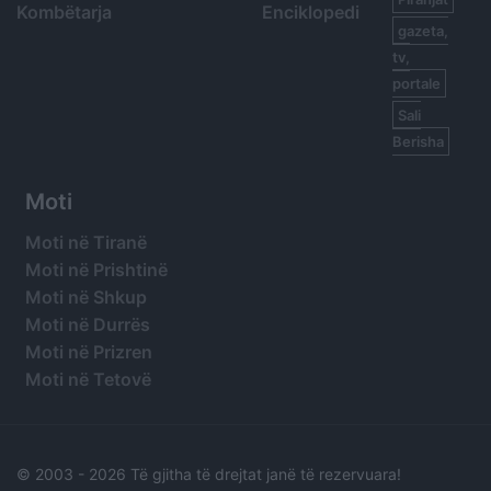
Kombëtarja
Enciklopedi
gazeta,
tv,
portale
Sali
Berisha
Moti
Moti në Tiranë
Moti në Prishtinë
Moti në Shkup
Moti në Durrës
Moti në Prizren
Moti në Tetovë
© 2003 -
2026 Të gjitha të drejtat janë të rezervuara!