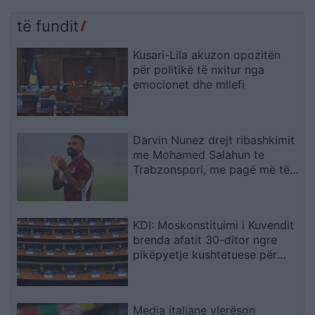
të fundit
Kusari-Lila akuzon opozitën
për politikë të nxitur nga
emocionet dhe mllefi
Darvin Nunez drejt ribashkimit
me Mohamed Salahun te
Trabzonspori, me pagë më të
lartë
KDI: Moskonstituimi i Kuvendit
brenda afatit 30-ditor ngre
pikëpyetje kushtetuese për
hapat e ardhshëm
Media italiane vlerëson