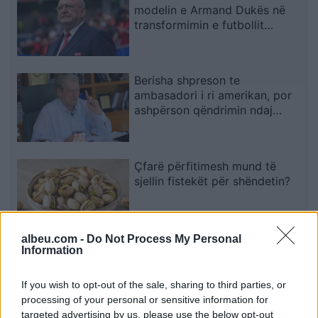
modelin e Armand Dukës në
transformimin e futbollit
shqiptar
Berisha shpreson te
ambasadori i ri amerikan, por
ashpërson qëndrimin ndaj
SPAK-ut dhe reformës
territoriale
Çfarë përfitimesh mund të
sjellin fistekët për shëndetin?
albeu.com -
Do Not Process My Personal
Information
Analiza e re evidenton lidhje
mes konsumit të mishit të kuq
dhe rrezikut për kancer
If you wish to opt-out of the sale, sharing to third parties, or
pankreatik
processing of your personal or sensitive information for
targeted advertising by us, please use the below opt-out