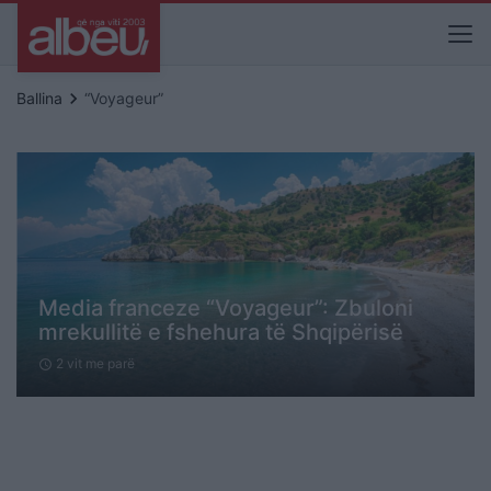
keyboard_arrow_right
Ballina
“Voyageur”
Media franceze “Voyageur”: Zbuloni
mrekullitë e fshehura të Shqipërisë
2 vit me parë
schedule