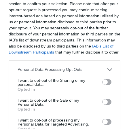
section to confirm your selection. Please note that after your
opt-out request is processed you may continue seeing
interest-based ads based on personal information utilized by
us or personal information disclosed to third parties prior to
your opt-out. You may separately opt-out of the further
disclosure of your personal information by third parties on the
IAB’s list of downstream participants. This information may
also be disclosed by us to third parties on the
IAB’s List of
Downstream Participants
that may further disclose it to other
third parties.
Personal Data Processing Opt Outs
I want to opt-out of the Sharing of my
personal data.
Opted In
I want to opt-out of the Sale of my
Personal Data.
Opted In
Esim for Global
|
Esim for Europe
|
Esim for Caribbean
|
Esim for USA
|
Esim for Italy
|
Esim for Spain
|
Esim
I want to opt-out of processing my
Personal Data for Targeted Advertising.
for Turkey
|
Esim for Germany
|
Esim for Greece
|
Esim
Opted In