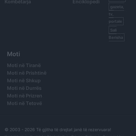
Kombëtarja
Enciklopedi
gazeta,
tv,
portale
Sali
Berisha
Moti
Moti në Tiranë
Moti në Prishtinë
Moti në Shkup
Moti në Durrës
Moti në Prizren
Moti në Tetovë
© 2003 -
2026 Të gjitha të drejtat janë të rezervuara!