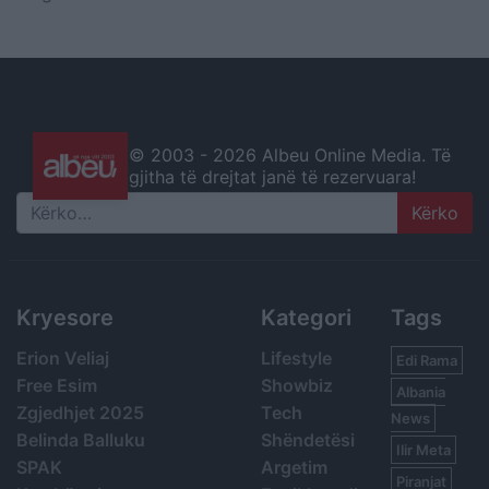
© 2003 -
2026 Albeu Online Media. Të
gjitha të drejtat janë të rezervuara!
Search
Kryesore
Kategori
Tags
Erion Veliaj
Lifestyle
Edi Rama
Free Esim
Showbiz
Albania
Zgjedhjet 2025
Tech
News
Belinda Balluku
Shëndetësi
Ilir Meta
SPAK
Argetim
Piranjat