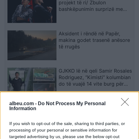
projekt të ri/ Zbulon
bashkëpunimin surprizë me
Gimbo-n
Aksident i rëndë në Papër,
makina godet trasenë anësore
të rrugës
GJKKO lë në qeli Samir Rosales
Rodriguez, “Kimisti” kolumbian
do të vuajë 14 vite burg për
laboratorin e Frakullës
albeu.com -
Do Not Process My Personal
Nxehtësia ekstreme dhe zjarret
Information
po bëhen norma e re klimatike,
bota përballet me sinjale alarmi
If you wish to opt-out of the sale, sharing to third parties, or
processing of your personal or sensitive information for
targeted advertising by us, please use the below opt-out