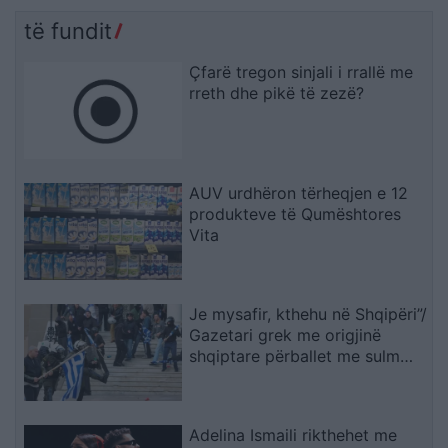
të fundit
Çfarë tregon sinjali i rrallë me
rreth dhe pikë të zezë?
AUV urdhëron tërheqjen e 12
produkteve të Qumështores
Vita
Je mysafir, kthehu në Shqipëri”/
Gazetari grek me origjinë
shqiptare përballet me sulm
racist pas paralajmërimit për
rikthimin e ideologjisë së
Agimit të Artë
Adelina Ismaili rikthehet me