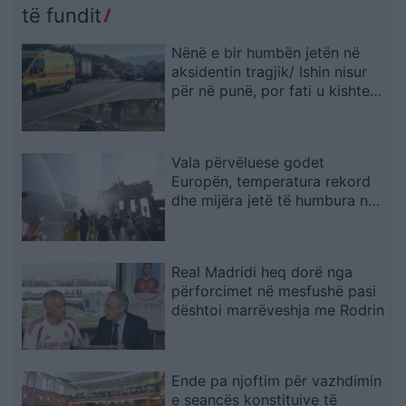
të fundit
Nënë e bir humbën jetën në
aksidentin tragjik/ Ishin nisur
për në punë, por fati u kishte
rezervuar udhëtimin e fundit
(FOTO)
Vala përvëluese godet
Europën, temperatura rekord
dhe mijëra jetë të humbura nga
nxehtësia
Real Madridi heq dorë nga
përforcimet në mesfushë pasi
dështoi marrëveshja me Rodrin
Ende pa njoftim për vazhdimin
e seancës konstituive të