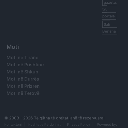
gazeta,
tv,
portale
Sali
Berisha
Moti
Moti në Tiranë
Moti në Prishtinë
Moti në Shkup
Moti në Durrës
Moti në Prizren
Moti në Tetovë
© 2003 -
2026 Të gjitha të drejtat janë të rezervuara!
Kontaktoni
Kushtet e Përdorimit
Privacy Policy
Powered by: