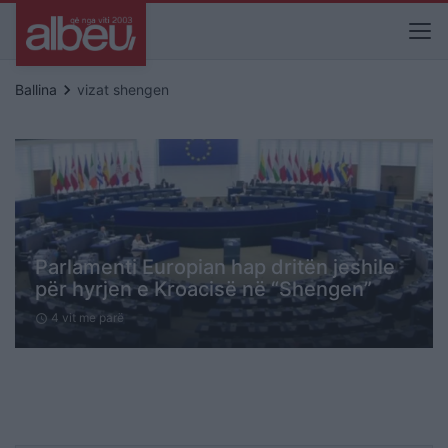
keyboard_arrow_right
Ballina
vizat shengen
Parlamenti Europian hap dritën jeshile
për hyrjen e Kroacisë në “Shengen”
4 vit me parë
schedule