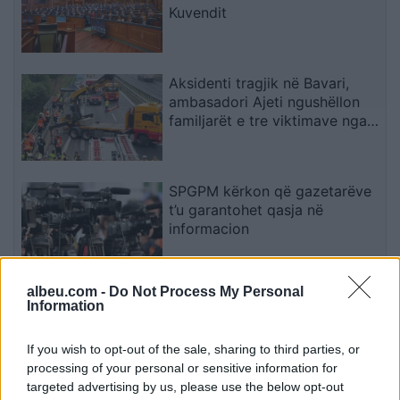
Kuvendit
Aksidenti tragjik në Bavari,
ambasadori Ajeti ngushëllon
familjarët e tre viktimave nga
Kosova
SPGPM kërkon që gazetarëve
t’u garantohet qasja në
informacion
albeu.com -
Do Not Process My Personal
PSG rikthehet me ofertë më të
Information
lartë për yllin e Ajaxit
If you wish to opt-out of the sale, sharing to third parties, or
processing of your personal or sensitive information for
targeted advertising by us, please use the below opt-out