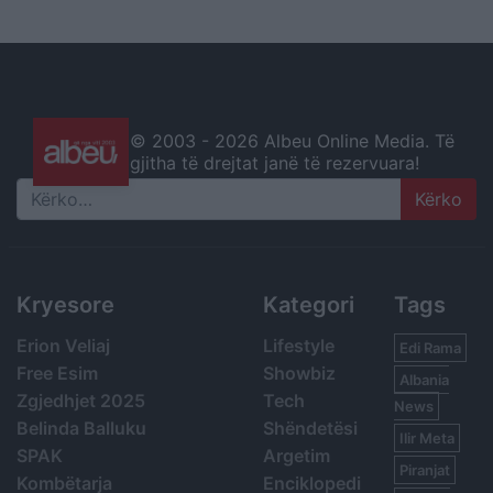
© 2003 -
2026 Albeu Online Media. Të
gjitha të drejtat janë të rezervuara!
Search
Kryesore
Kategori
Tags
Erion Veliaj
Lifestyle
Edi Rama
Free Esim
Showbiz
Albania
Zgjedhjet 2025
Tech
News
Belinda Balluku
Shëndetësi
Ilir Meta
SPAK
Argetim
Piranjat
Kombëtarja
Enciklopedi