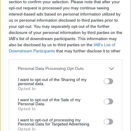
section to confirm your selection. Please note that after your
opt-out request is processed you may continue seeing
interest-based ads based on personal information utilized by
us or personal information disclosed to third parties prior to
your opt-out. You may separately opt-out of the further
disclosure of your personal information by third parties on the
IAB’s list of downstream participants. This information may
also be disclosed by us to third parties on the
IAB’s List of
Downstream Participants
that may further disclose it to other
third parties.
Personal Data Processing Opt Outs
I want to opt-out of the Sharing of my
personal data.
Opted In
I want to opt-out of the Sale of my
Personal Data.
Esim for Global
|
Esim for Europe
|
Esim for Caribbean
Opted In
|
Esim for USA
|
Esim for Italy
|
Esim for Spain
|
Esim
I want to opt-out of processing my
for Turkey
|
Esim for Germany
|
Esim for Greece
|
Esim
Personal Data for Targeted Advertising.
Opted In
for Asia
|
Esim for World Cup 2026
|
Esim for Saudi