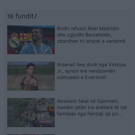
të fundit
Rodri refuzoi Real Madridin
dhe zgjodhi Barcelonën,
zbardhen tri arsyet e vendimit
Arsenali heq dorë nga Vinicius
Jr., synon me vendosmëri
sulmuesin e Evertonit
Aksident fatal në Gjermani,
humbin jetën tre anëtarë të një
familjeje nga Ferizaji që po
ktheheshin nga Kosova