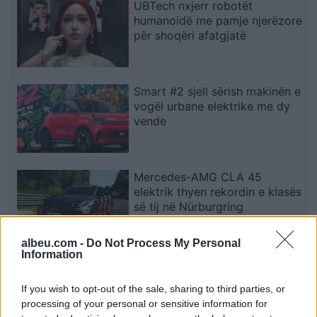
UBTech nxjerr robotët
humanoidë me pamje njerëzore
për shoqëri afatgjatë
Smart #2 sjell sërish makinën e
vogël urbane elektrike me dy
vende
Mercedes-AMG CLA 45
elektrik thyen rekordin e klasës
së tij në Nürburgring
albeu.com -
Do Not Process My Personal
Information
Teleskopi më i fuqishëm diellor
zbulon vorbullat që ndikojnë
If you wish to opt-out of the sale, sharing to third parties, or
në motin hapësinor dhe Tokë
processing of your personal or sensitive information for