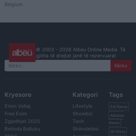
Belgium
© 2003 -
2026 Albeu Online Media. Të
gjitha të drejtat janë të rezervuara!
Search
Kryesore
Kategori
Tags
Erion Veliaj
Lifestyle
Edi Rama
Free Esim
Showbiz
Albania
Zgjedhjet 2025
Tech
News
Belinda Balluku
Shëndetësi
Ilir Meta