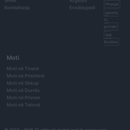
SPAK
Argetim
Piranjat
Kombëtarja
Enciklopedi
gazeta,
tv,
portale
Sali
Berisha
Moti
Moti në Tiranë
Moti në Prishtinë
Moti në Shkup
Moti në Durrës
Moti në Prizren
Moti në Tetovë
© 2003 -
2026 Të gjitha të drejtat janë të rezervuara!