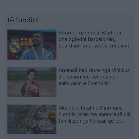
të fundit
Rodri refuzoi Real Madridin
dhe zgjodhi Barcelonën,
zbardhen tri arsyet e vendimit
Arsenali heq dorë nga Vinicius
Jr., synon me vendosmëri
sulmuesin e Evertonit
Aksident fatal në Gjermani,
humbin jetën tre anëtarë të një
familjeje nga Ferizaji që po
ktheheshin nga Kosova