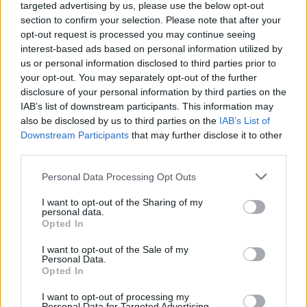
targeted advertising by us, please use the below opt-out
section to confirm your selection. Please note that after your
opt-out request is processed you may continue seeing
interest-based ads based on personal information utilized by
us or personal information disclosed to third parties prior to
your opt-out. You may separately opt-out of the further
disclosure of your personal information by third parties on the
IAB’s list of downstream participants. This information may
also be disclosed by us to third parties on the
IAB’s List of
Downstream Participants
that may further disclose it to other
third parties.
Personal Data Processing Opt Outs
I want to opt-out of the Sharing of my
personal data.
Opted In
I want to opt-out of the Sale of my
Personal Data.
Opted In
Esim for Global
|
Esim for Europe
|
Esim for Caribbean
I want to opt-out of processing my
|
Esim for USA
|
Esim for Italy
|
Esim for Spain
|
Esim
Personal Data for Targeted Advertising.