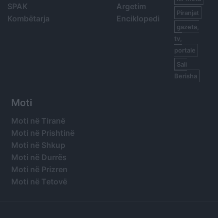
SPAK
Argetim
Piranjat
Kombëtarja
Enciklopedi
gazeta,
tv,
portale
Sali
Berisha
Moti
Moti në Tiranë
Moti në Prishtinë
Moti në Shkup
Moti në Durrës
Moti në Prizren
Moti në Tetovë