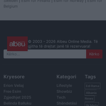
Sweden
|
Esim for Finland
|
Esim for Norway
|
Esim for
Belgium
© 2003 -
2026 Albeu Online Media. Të
gjitha të drejtat janë të rezervuara!
Search
Kryesore
Kategori
Tags
Erion Veliaj
Lifestyle
Edi Rama
Free Esim
Showbiz
Albania
Zgjedhjet 2025
Tech
News
Belinda Balluku
Shëndetësi
Ilir Meta