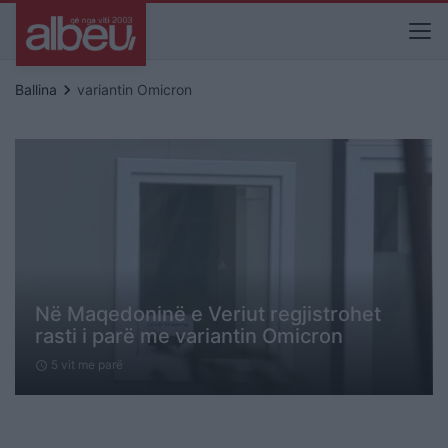
keyboard_arrow_right
Ballina
variantin Omicron
Në Maqedoninë e Veriut regjistrohet
rasti i parë me variantin Omicron
5 vit me parë
schedule