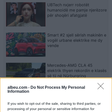
UBTech nxjerr robotët
humanoidë me pamje njerëzore
për shoqëri afatgjatë
Smart #2 sjell sërish makinën e
vogël urbane elektrike me dy
vende
Mercedes-AMG CLA 45
elektrik thyen rekordin e klasës
së tij në Nürburgring
albeu.com -
Do Not Process My Personal
Information
Teleskopi më i fuqishëm diellor
zbulon vorbullat që ndikojnë
If you wish to opt-out of the sale, sharing to third parties, or
në motin hapësinor dhe Tokë
processing of your personal or sensitive information for