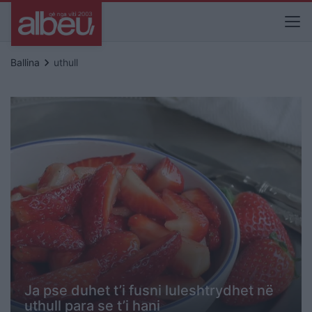
keyboard_arrow_right
Ballina
uthull
Ja pse duhet t’i fusni luleshtrydhet në
uthull para se t’i hani