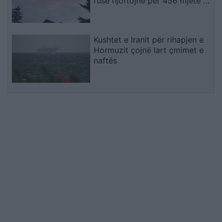
ruse njoftojnë për 456 mjete të
rrëzuara dhe dy viktima
Kushtet e Iranit për rihapjen e
Hormuzit çojnë lart çmimet e
naftës