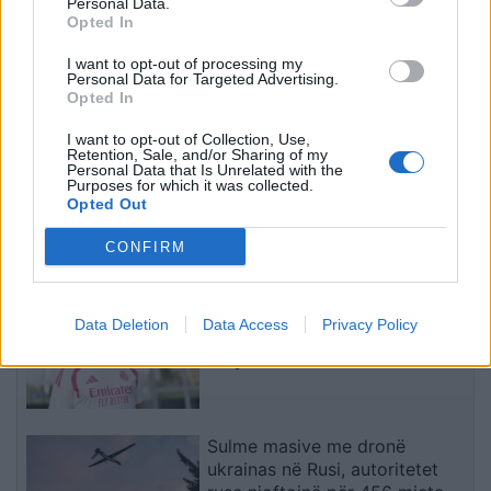
Personal Data.
Opted In
Real Madridi synon yllin e
I want to opt-out of processing my
Arsenalit, anglezët kërkojnë të
Personal Data for Targeted Advertising.
paktën 90 milionë euro
Opted In
I want to opt-out of Collection, Use,
Retention, Sale, and/or Sharing of my
Personal Data that Is Unrelated with the
QMK: 26 zjarre u raportuan në
Purposes for which it was collected.
24 orë, vetëm një mbetet nën
Opted Out
kontroll pranë deponisë në
CONFIRM
Kriva Pallankë
Kërkojmë një grup më të
Data Deletion
Data Access
Privacy Policy
vogël”, Mourinho sinjalizon
ndryshime në skuadrën e Real
Madridit
Sulme masive me dronë
ukrainas në Rusi, autoritetet