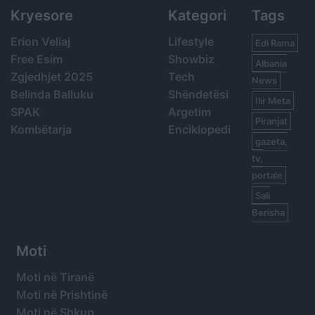
Kryesore
Kategori
Tags
Erion Veliaj
Lifestyle
Edi Rama
Free Esim
Showbiz
Albania
Zgjedhjet 2025
Tech
News
Belinda Balluku
Shëndetësi
Ilir Meta
SPAK
Argetim
Piranjat
Kombëtarja
Enciklopedi
gazeta,
tv,
portale
Sali
Berisha
Moti
Moti në Tiranë
Moti në Prishtinë
Moti në Shkup