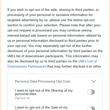
If you wish to opt-out of the sale, sharing to third parties, or
processing of your personal or sensitive information for
targeted advertising by us, please use the below opt-out
Nëse doni që pianura e
section to confirm your selection. Please note that after your
sobës të shkëlqejë xixë,
opt-out request is processed you may continue seeing
provoni këtë përzierje!
interest-based ads based on personal information utilized by
23:14 / 29/05/2021
schedule
us or personal information disclosed to third parties prior to
your opt-out. You may separately opt-out of the further
të fundit
disclosure of your personal information by third parties on the
IAB’s list of downstream participants. This information may
Tajfuni Dolphin godet Kinën
also be disclosed by us to third parties on the
IAB’s List of
lindore, mbi 1 milion banorë
Downstream Participants
that may further disclose it to other
evakuohen dhe Shangai
third parties.
përmbytet
Personal Data Processing Opt Outs
I want to opt-out of the Sharing of my
Plas me mbrojtësin e
personal data.
Kombëtares! Refuzoi të luante,
Opted In
trajneri tregon prapaskenat që
dërguan në vendimin drastik
I want to opt-out of the Sale of my