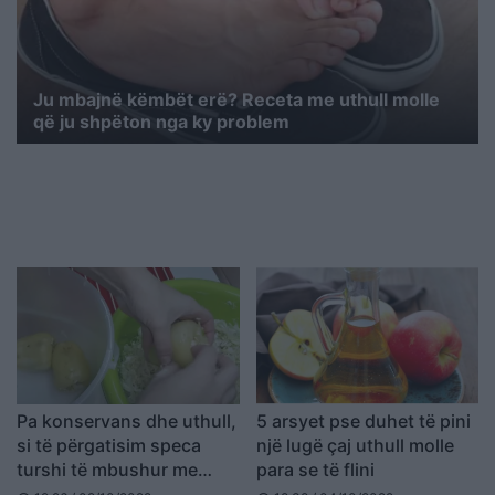
Ju mbajnë këmbët erë? Receta me uthull molle
që ju shpëton nga ky problem
Pa konservans dhe uthull,
5 arsyet pse duhet të pini
si të përgatisim speca
një lugë çaj uthull molle
turshi të mbushur me
para se të flini
lakër të grirë