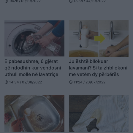
19:26 / 09/10/2022
18:38 / 04/10/2022
schedule
schedule
E pabesushme, 6 gjërat
Ju është bllokuar
që ndodhin kur vendosni
lavamani? Si ta zhbllokoni
uthull molle në lavatriçe
me vetëm dy përbërës
14:34 / 02/08/2022
11:24 / 20/07/2022
schedule
schedule