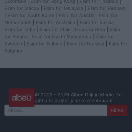
Colombia
|
Esim for Hong Kong
|
Esim for Thailand
|
Esim for Macau
|
Esim for Malaysia
|
Esim for Vietnam
|
Esim for South Korea
|
Esim for Austria
|
Esim for
Netherlands
|
Esim for Australia
|
Esim for Russia
|
Esim for India
|
Esim for Chile
|
Esim for Peru
|
Esim
for Poland
|
Esim for North Macedonia
|
Esim for
Sweden
|
Esim for Finland
|
Esim for Norway
|
Esim for
Belgium
© 2003 -
2026 Albeu Online Media. Të
gjitha të drejtat janë të rezervuara!
Search