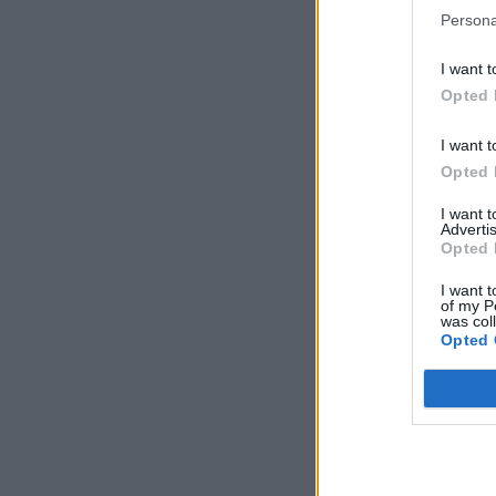
Persona
I want t
Opted 
I want t
Opted 
I want 
Advertis
Opted 
I want t
of my P
was col
Opted 