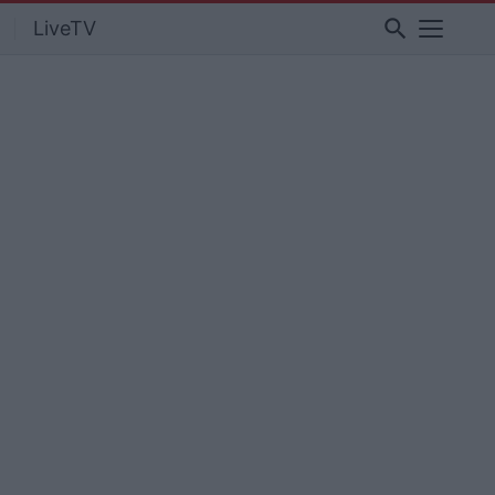
search
LiveTV