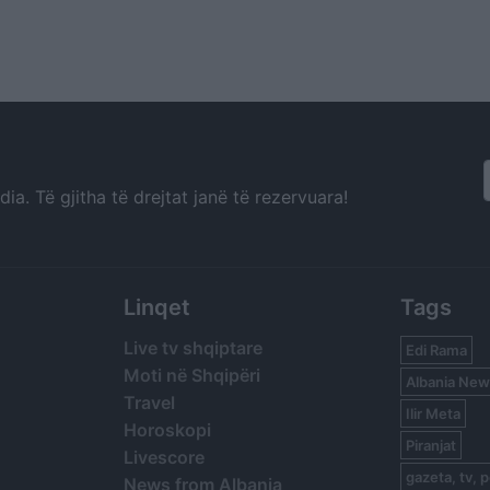
a. Të gjitha të drejtat janë të rezervuara!
Linqet
Tags
Live tv shqiptare
Edi Rama
Moti në Shqipëri
Albania New
Travel
Ilir Meta
Horoskopi
Piranjat
Livescore
gazeta, tv, p
News from Albania