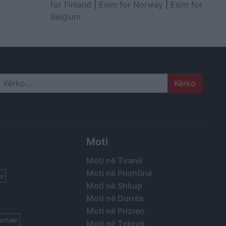
for Finland
|
Esim for Norway
|
Esim for
Belgium
Search
Moti
Moti në Tiranë
Moti në Prishtinë
s
Moti në Shkup
Moti në Durrës
Moti në Prizren
ortale
Moti në Tetovë