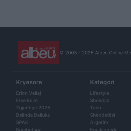
© 2003 -
2026 Albeu Online Medi
Kryesore
Kategori
Erion Veliaj
Lifestyle
Free Esim
Showbiz
Zgjedhjet 2025
Tech
Belinda Balluku
Shëndetësi
SPAK
Argetim
Kombëtarja
Enciklopedi