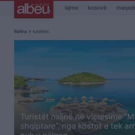
lajme
kosovë
maqed
keyboard_arrow_right
Ballina
tursitets
Turistët nxijnë në vlerësime “M
shqiptare”, nga kostot e tek ar