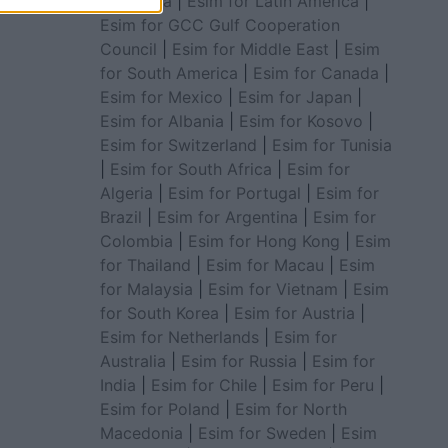
for Africa
|
Esim for Latin America
|
Esim for GCC Gulf Cooperation
Council
|
Esim for Middle East
|
Esim
for South America
|
Esim for Canada
|
Esim for Mexico
|
Esim for Japan
|
Esim for Albania
|
Esim for Kosovo
|
Esim for Switzerland
|
Esim for Tunisia
|
Esim for South Africa
|
Esim for
Algeria
|
Esim for Portugal
|
Esim for
Brazil
|
Esim for Argentina
|
Esim for
Colombia
|
Esim for Hong Kong
|
Esim
for Thailand
|
Esim for Macau
|
Esim
for Malaysia
|
Esim for Vietnam
|
Esim
for South Korea
|
Esim for Austria
|
Esim for Netherlands
|
Esim for
Australia
|
Esim for Russia
|
Esim for
India
|
Esim for Chile
|
Esim for Peru
|
Esim for Poland
|
Esim for North
Macedonia
|
Esim for Sweden
|
Esim