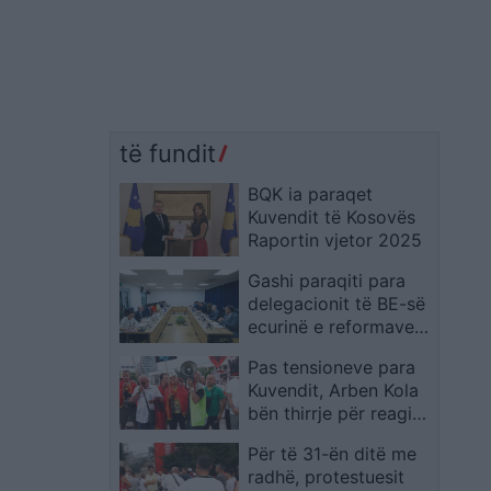
të fundit
BQK ia paraqet
Kuvendit të Kosovës
Raportin vjetor 2025
Gashi paraqiti para
delegacionit të BE-së
ecurinë e reformave
në sistemin
Pas tensioneve para
prokurorial në kuadër
Kuvendit, Arben Kola
të Planit të Rritjes
bën thirrje për reagim
të pavarur dhe
Për të 31-ën ditë me
paralajmëron
radhë, protestuesit
kundërpërgjigje ndaj