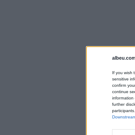
albeu.com
If you wish 
sensitive in
confirm you
continue se
information 
further disc
participants
Downstream 