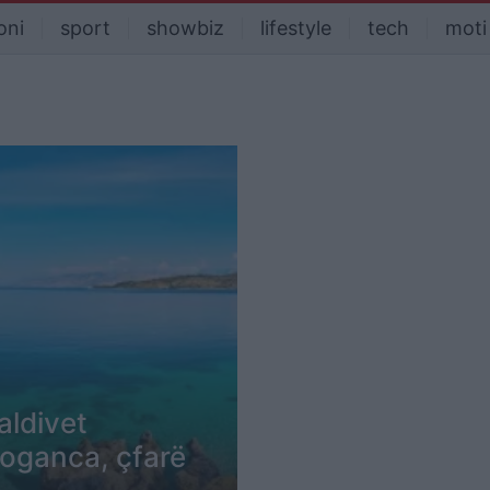
oni
sport
showbiz
lifestyle
tech
moti
aldivet
roganca, çfarë