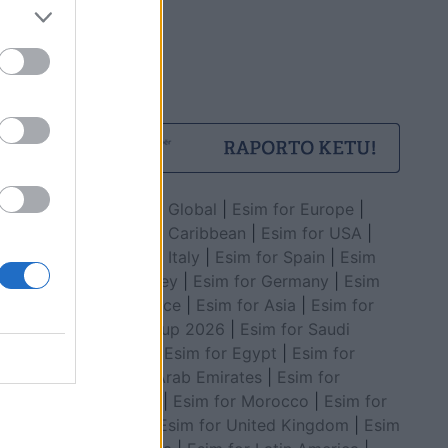
Esim for Global
|
Esim for Europe
|
Esim for Caribbean
|
Esim for USA
|
Esim for Italy
|
Esim for Spain
|
Esim
for Turkey
|
Esim for Germany
|
Esim
for Greece
|
Esim for Asia
|
Esim for
World Cup 2026
|
Esim for Saudi
Arabia
|
Esim for Egypt
|
Esim for
United Arab Emirates
|
Esim for
Balkans
|
Esim for Morocco
|
Esim for
China
|
Esim for United Kingdom
|
Esim