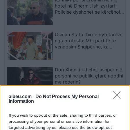
hotel në Dhërmi, ish-zyrtari i
Policisë dyshohet se kërcënoi
kamerierin dhe administratorin
Osman Stafa thirrje qytetarëve
nga protesta: Mbi partitë të
vendosim Shqipërinë, ka
ardhur koha e brezit të ri
Don Xhoni i kthehet ashpër një
personi në publik, çfarë ndodhi
me reperin?
albeu.com -
Do Not Process My Personal
Information
Mbërrin në Shqipëri nga
Kolumbia “Kimisti” i laboratorit
If you wish to opt-out of the sale, sharing to third parties, or
të kokainës në Frakull
processing of your personal or sensitive information for
targeted advertising by us, please use the below opt-out