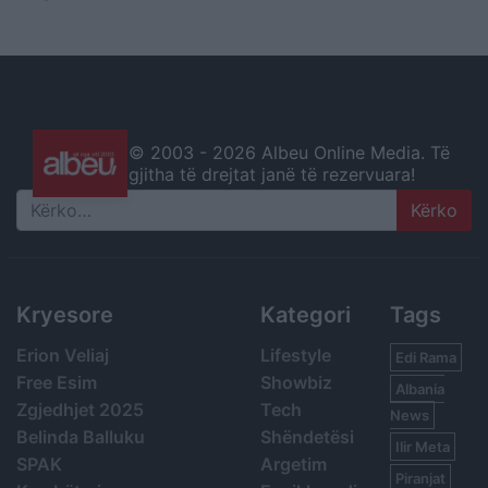
© 2003 -
2026 Albeu Online Media. Të
gjitha të drejtat janë të rezervuara!
Search
Kryesore
Kategori
Tags
Erion Veliaj
Lifestyle
Edi Rama
Free Esim
Showbiz
Albania
Zgjedhjet 2025
Tech
News
Belinda Balluku
Shëndetësi
Ilir Meta
SPAK
Argetim
Piranjat