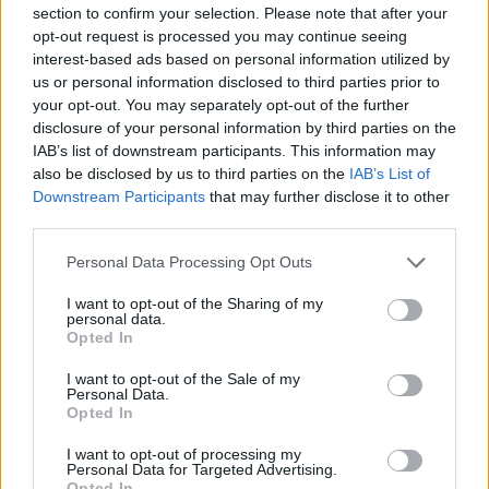
section to confirm your selection. Please note that after your
opt-out request is processed you may continue seeing
interest-based ads based on personal information utilized by
us or personal information disclosed to third parties prior to
your opt-out. You may separately opt-out of the further
disclosure of your personal information by third parties on the
IAB’s list of downstream participants. This information may
also be disclosed by us to third parties on the
IAB’s List of
Downstream Participants
that may further disclose it to other
third parties.
Personal Data Processing Opt Outs
I want to opt-out of the Sharing of my
personal data.
Opted In
I want to opt-out of the Sale of my
Personal Data.
Opted In
Esim for Global
|
Esim for Europe
|
Esim for Caribbean
|
Esim for USA
|
Esim for Italy
|
Esim for Spain
|
Esim
I want to opt-out of processing my
for Turkey
|
Esim for Germany
|
Esim for Greece
|
Esim
Personal Data for Targeted Advertising.
Opted In