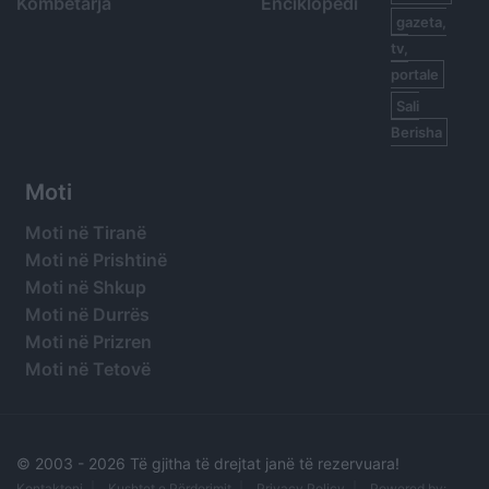
Kombëtarja
Enciklopedi
gazeta,
tv,
portale
Sali
Berisha
Moti
Moti në Tiranë
Moti në Prishtinë
Moti në Shkup
Moti në Durrës
Moti në Prizren
Moti në Tetovë
© 2003 -
2026 Të gjitha të drejtat janë të rezervuara!
Kontaktoni
Kushtet e Përdorimit
Privacy Policy
Powered by: