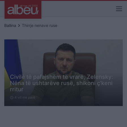
keyboard_arrow_right
Ballina
Thirrje nenave ruse
Civilë të pafajshëm të vrarë, Zelensky:
Nëna të ushtarëve rusë, shikoni ç’keni
rritur
4 vit me parë
schedule