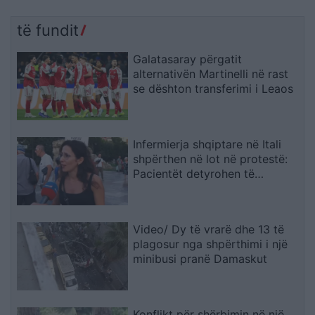
të fundit
Galatasaray përgatit
alternativën Martinelli në rast
se dështon transferimi i Leaos
Infermierja shqiptare në Itali
shpërthen në lot në protestë:
Pacientët detyrohen të
kërkojnë kurim jashtë vendit
Video/ Dy të vrarë dhe 13 të
plagosur nga shpërthimi i një
minibusi pranë Damaskut
Konflikt për shërbimin në një