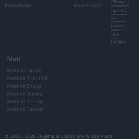
Piranjat
Kombëtarja
Enciklopedi
gazeta,
tv,
portale
Sali
Berisha
Moti
Moti në Tiranë
Moti në Prishtinë
Moti në Shkup
Moti në Durrës
Moti në Prizren
Moti në Tetovë
© 2003 -
2026 Të gjitha të drejtat janë të rezervuara!