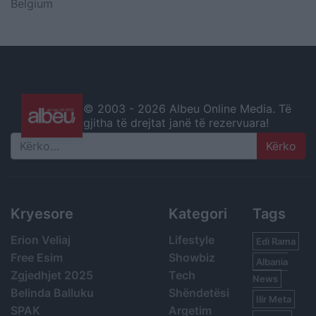
Belgium
© 2003 -
2026 Albeu Online Media. Të
gjitha të drejtat janë të rezervuara!
Search
Kryesore
Kategori
Tags
Erion Veliaj
Lifestyle
Edi Rama
Free Esim
Showbiz
Albania
Zgjedhjet 2025
Tech
News
Belinda Balluku
Shëndetësi
Ilir Meta
SPAK
Argetim