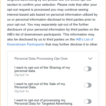
section to confirm your selection. Please note that after your
opt-out request is processed you may continue seeing
interest-based ads based on personal information utilized by
us or personal information disclosed to third parties prior to
your opt-out. You may separately opt-out of the further
disclosure of your personal information by third parties on the
IAB’s list of downstream participants. This information may
also be disclosed by us to third parties on the
IAB’s List of
Downstream Participants
that may further disclose it to other
third parties.
Personal Data Processing Opt Outs
I want to opt-out of the Sharing of my
personal data.
Opted In
I want to opt-out of the Sale of my
Personal Data.
Opted In
Esim for Global
|
Esim for Europe
|
Esim for Caribbean
|
Esim for USA
|
Esim for Italy
|
Esim for Spain
|
Esim
I want to opt-out of processing my
Personal Data for Targeted Advertising.
for Turkey
|
Esim for Germany
|
Esim for Greece
|
Esim