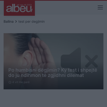
keyboard_arrow_right
Ballina
test per degjimin
Po humbisni dëgjimin? Ky test i shpejtë
do ju ndihmon të zgjidhni dilemat
4 vit me parë
schedule