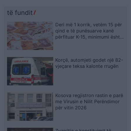
të fundit
Deri më 1 korrik, vetëm 15 për
qind e të punësuarve kanë
përfituar K-15, minimumi është
19.567 denarë
Korçë, automjeti godet një 82-
vjeçare teksa kalonte rrugën
Kosova regjistron rastin e parë
me Virusin e Nilit Perëndimor
për vitin 2026
Zvarritja e konstituimit të