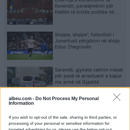
Kuvendit, paralajmërim për
thellim të krizës politike në
Kosovë
Shqipe, shqipe”, futbollisti i
Juventusit përgëzon në shqip
Edon Zhegrovën
Sarandë, gjykata cakton masat
për pesë të arrestuarit e kapur
me armë në Gjashtë
albeu.com -
Do Not Process My Personal
Information
Artan Grubit i hiqet arresti
shtëpiak pas 17 ditësh nëse
prokurori nuk paraqet akuzë
If you wish to opt-out of the sale, sharing to third parties, or
processing of your personal or sensitive information for
targeted advertising by us, please use the below opt-out