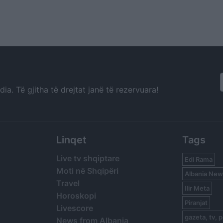
a. Të gjitha të drejtat janë të rezervuara!
Linqet
Tags
Live tv shqiptare
Edi Rama
Moti në Shqipëri
Albania New
Travel
Ilir Meta
Horoskopi
Piranjat
Livescore
gazeta, tv, p
News from Albania