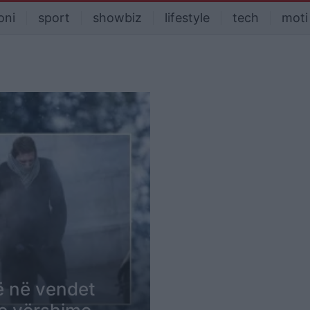
oni
sport
showbiz
lifestyle
tech
moti
më në vendet