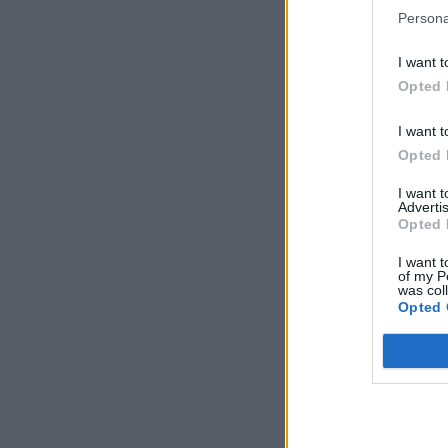
Persona
I want t
Opted 
I want t
Opted 
I want 
Advertis
Opted 
I want t
of my P
was col
Opted 