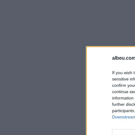
albeu.com
If you wish 
sensitive in
confirm you
continue se
information 
further disc
participants
Downstream 