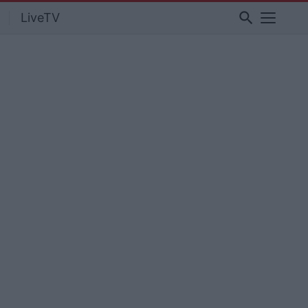
search
LiveTV