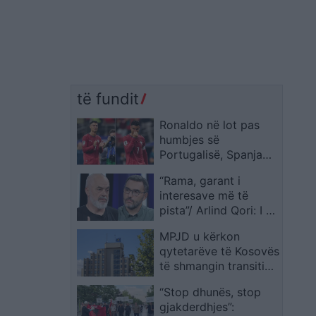
të fundit
Ronaldo në lot pas
humbjes së
Portugalisë, Spanja
kalon në çerekfinale
“Rama, garant i
interesave më të
pista”/ Arlind Qori: I ka
mbetur ora në vitet
MPJD u kërkon
2000, por ka përballë
qytetarëve të Kosovës
rini europiane
të shmangin transitin
përmes Serbisë
“Stop dhunës, stop
gjakderdhjes”: