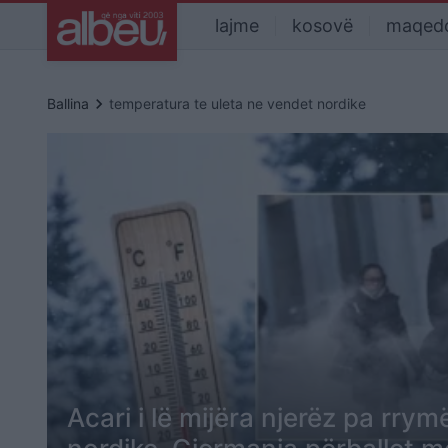
lajme
kosovë
maqed
keyboard_arrow_right
Ballina
temperatura te uleta ne vendet nordike
Acari i lë mijëra njerëz pa rry