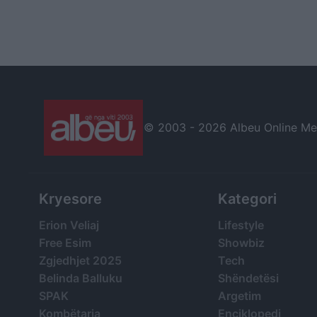
© 2003 -
2026 Albeu Online Medi
Kryesore
Kategori
Erion Veliaj
Lifestyle
Free Esim
Showbiz
Zgjedhjet 2025
Tech
Belinda Balluku
Shëndetësi
SPAK
Argetim
Kombëtarja
Enciklopedi