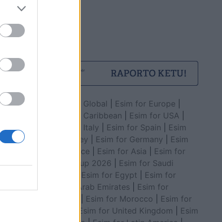
Esim for Global
|
Esim for Europe
|
Esim for Caribbean
|
Esim for USA
|
Esim for Italy
|
Esim for Spain
|
Esim
for Turkey
|
Esim for Germany
|
Esim
for Greece
|
Esim for Asia
|
Esim for
World Cup 2026
|
Esim for Saudi
Arabia
|
Esim for Egypt
|
Esim for
United Arab Emirates
|
Esim for
Balkans
|
Esim for Morocco
|
Esim for
China
|
Esim for United Kingdom
|
Esim