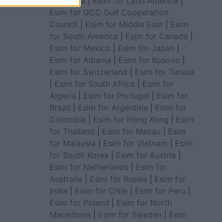
for Africa
|
Esim for Latin America
|
Esim for GCC Gulf Cooperation
Council
|
Esim for Middle East
|
Esim
for South America
|
Esim for Canada
|
Esim for Mexico
|
Esim for Japan
|
Esim for Albania
|
Esim for Kosovo
|
Esim for Switzerland
|
Esim for Tunisia
|
Esim for South Africa
|
Esim for
Algeria
|
Esim for Portugal
|
Esim for
Brazil
|
Esim for Argentina
|
Esim for
Colombia
|
Esim for Hong Kong
|
Esim
for Thailand
|
Esim for Macau
|
Esim
for Malaysia
|
Esim for Vietnam
|
Esim
for South Korea
|
Esim for Austria
|
Esim for Netherlands
|
Esim for
Australia
|
Esim for Russia
|
Esim for
India
|
Esim for Chile
|
Esim for Peru
|
Esim for Poland
|
Esim for North
Macedonia
|
Esim for Sweden
|
Esim