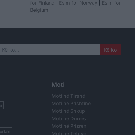
for Finland
|
Esim for Norway
|
Esim for
Belgium
Search
Moti
Moti në Tiranë
Moti në Prishtinë
s
Moti në Shkup
Moti në Durrës
Moti në Prizren
ortale
Moti në Tetovë