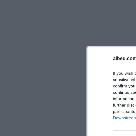
albeu.com
If you wish 
sensitive in
confirm you
continue se
information 
further disc
participants
Downstream 