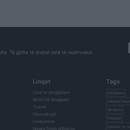
a. Të gjitha të drejtat janë të rezervuara!
Linqet
Tags
Live tv shqiptare
Edi Rama
Moti në Shqipëri
Albania New
Travel
Ilir Meta
Horoskopi
Piranjat
Livescore
gazeta, tv, p
News from Albania