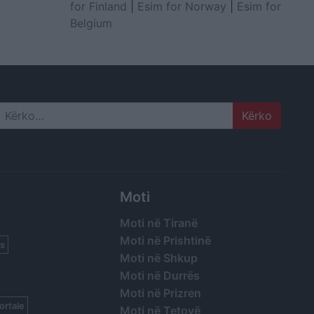
for Finland
|
Esim for Norway
|
Esim for
Belgium
Search
Moti
Moti në Tiranë
Moti në Prishtinë
s
Moti në Shkup
Moti në Durrës
Moti në Prizren
ortale
Moti në Tetovë