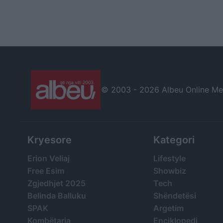
© 2003 -
2026 Albeu Online Medi
Kryesore
Kategori
Erion Veliaj
Lifestyle
Free Esim
Showbiz
Zgjedhjet 2025
Tech
Belinda Balluku
Shëndetësi
SPAK
Argetim
Kombëtarja
Enciklopedi