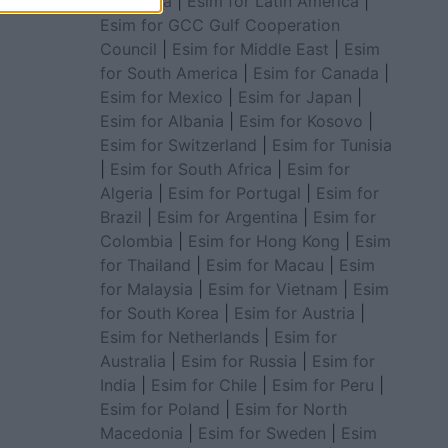
for Africa
|
Esim for Latin America
|
Esim for GCC Gulf Cooperation
Council
|
Esim for Middle East
|
Esim
for South America
|
Esim for Canada
|
Esim for Mexico
|
Esim for Japan
|
Esim for Albania
|
Esim for Kosovo
|
Esim for Switzerland
|
Esim for Tunisia
|
Esim for South Africa
|
Esim for
Algeria
|
Esim for Portugal
|
Esim for
Brazil
|
Esim for Argentina
|
Esim for
Colombia
|
Esim for Hong Kong
|
Esim
for Thailand
|
Esim for Macau
|
Esim
for Malaysia
|
Esim for Vietnam
|
Esim
for South Korea
|
Esim for Austria
|
Esim for Netherlands
|
Esim for
Australia
|
Esim for Russia
|
Esim for
India
|
Esim for Chile
|
Esim for Peru
|
Esim for Poland
|
Esim for North
Macedonia
|
Esim for Sweden
|
Esim