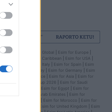
Esim for Global
|
Esim for Europe
|
Esim for Caribbean
|
Esim for USA
|
Esim for Italy
|
Esim for Spain
|
Esim
for Turkey
|
Esim for Germany
|
Esim
for Greece
|
Esim for Asia
|
Esim for
World Cup 2026
|
Esim for Saudi
Arabia
|
Esim for Egypt
|
Esim for
United Arab Emirates
|
Esim for
Balkans
|
Esim for Morocco
|
Esim for
China
|
Esim for United Kingdom
|
Esim