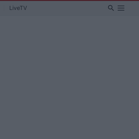
search
LiveTV