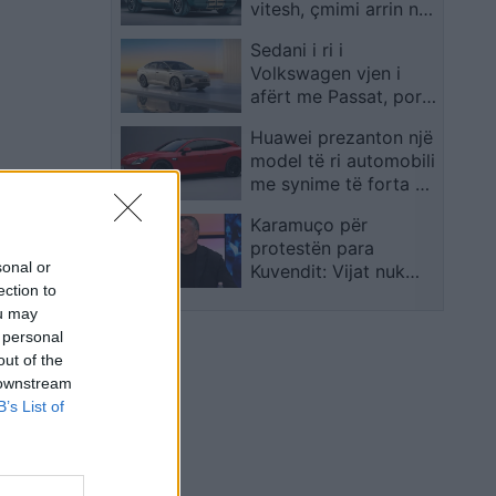
vitesh, çmimi arrin në
340 mijë euro
Sedani i ri i
Volkswagen vjen i
afërt me Passat, por
me një emërtim tjetër
Huawei prezanton një
model të ri automobili
me synime të forta në
treg
Karamuço për
protestën para
sonal or
Kuvendit: Vijat nuk
ection to
duhen kapërcyer drejt
ou may
destabilitetit të vendit
 personal
out of the
 downstream
B’s List of