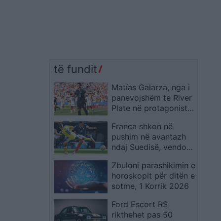
të fundit
Matías Galarza, nga i
panevojshëm te River
Plate në protagonistin
e Paraguait në Kupën
Franca shkon në
e Botës 2026
pushim në avantazh
ndaj Suedisë, vendos
supergoli i Mbappes
Zbuloni parashikimin e
horoskopit për ditën e
sotme, 1 Korrik 2026
Ford Escort RS
rikthehet pas 50