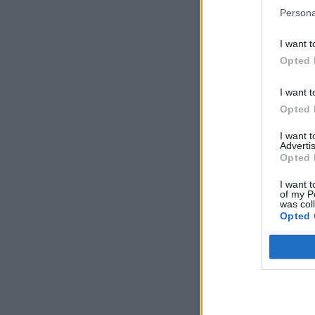
Persona
I want t
Opted 
I want t
Opted 
I want 
Advertis
Opted 
I want t
of my P
was col
Opted 