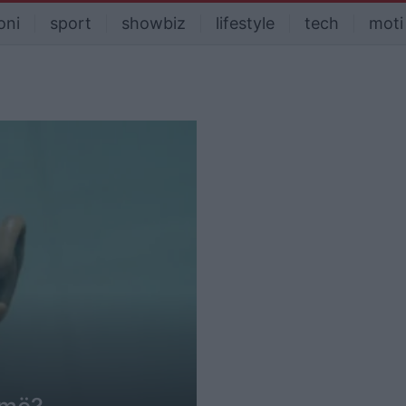
oni
sport
showbiz
lifestyle
tech
moti