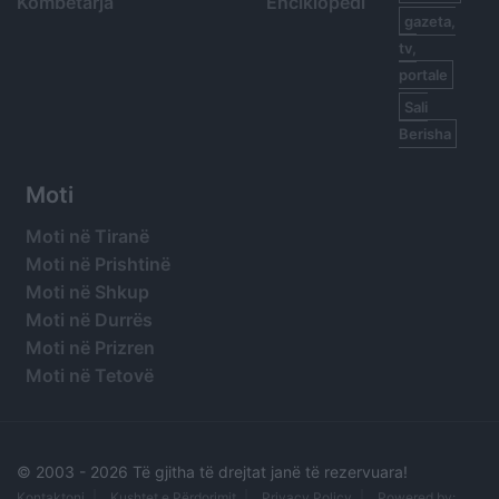
Kombëtarja
Enciklopedi
gazeta,
tv,
portale
Sali
Berisha
Moti
Moti në Tiranë
Moti në Prishtinë
Moti në Shkup
Moti në Durrës
Moti në Prizren
Moti në Tetovë
© 2003 -
2026 Të gjitha të drejtat janë të rezervuara!
Kontaktoni
Kushtet e Përdorimit
Privacy Policy
Powered by: