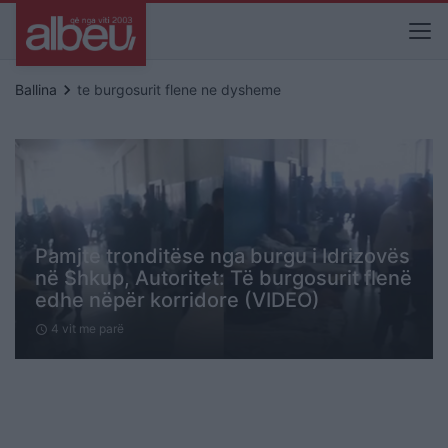
keyboard_arrow_right
Ballina
te burgosurit flene ne dysheme
Pamjte tronditëse nga burgu i Idrizovës
në Shkup, Autoritet: Të burgosurit flenë
edhe nëpër korridore (VIDEO)
4 vit me parë
schedule