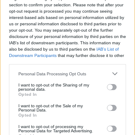
section to confirm your selection. Please note that after your
opt-out request is processed you may continue seeing
interest-based ads based on personal information utilized by
us or personal information disclosed to third parties prior to
your opt-out. You may separately opt-out of the further
disclosure of your personal information by third parties on the
IAB’s list of downstream participants. This information may
also be disclosed by us to third parties on the
IAB’s List of
Downstream Participants
that may further disclose it to other
third parties.
Personal Data Processing Opt Outs
I want to opt-out of the Sharing of my
personal data.
Opted In
I want to opt-out of the Sale of my
Personal Data.
Esim for Global
|
Esim for Europe
|
Esim for Caribbean
Opted In
|
Esim for USA
|
Esim for Italy
|
Esim for Spain
|
Esim
I want to opt-out of processing my
for Turkey
|
Esim for Germany
|
Esim for Greece
|
Esim
Personal Data for Targeted Advertising.