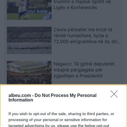
triumfin e Hajduk Splitit në
Ligën e Konferencës
Ceuta përballet me krizë të
rëndë humanitare, hyrja e
72,000 emigrantëve në dy ditë
ndez përplasjet politike në
Spanjë
Nagavci: Të gjithë deputetët
mbajnë përgjegjësi për
zgjedhjen e Presidentit
albeu.com -
Do Not Process My Personal
Universiteti i Prizrenit mirëpret
Information
studentë nga vende të
ndryshme në Shkollën Verore
If you wish to opt-out of the sale, sharing to third parties, or
Ndërkombëtare
processing of your personal or sensitive information for
targeted advertising by us, please use the below opt-out