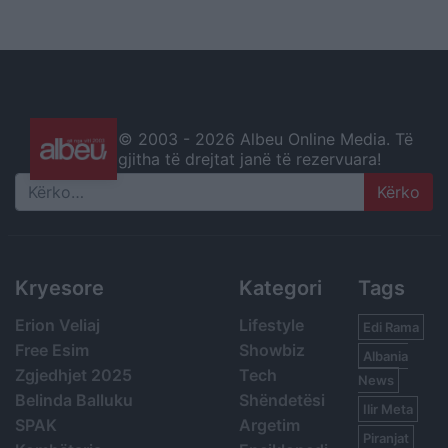
© 2003 -
2026 Albeu Online Media. Të
gjitha të drejtat janë të rezervuara!
Search
Kryesore
Kategori
Tags
Erion Veliaj
Lifestyle
Edi Rama
Free Esim
Showbiz
Albania
Zgjedhjet 2025
Tech
News
Belinda Balluku
Shëndetësi
Ilir Meta
SPAK
Argetim
Piranjat