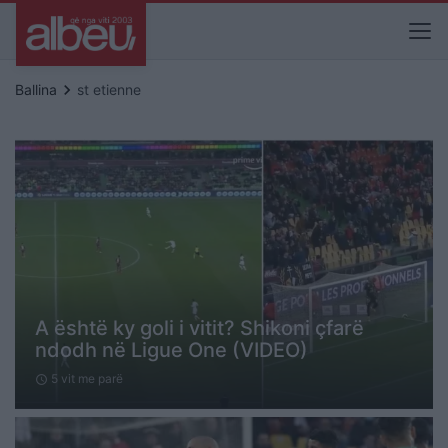
keyboard_arrow_right
Ballina
st etienne
A është ky goli i vitit? Shikoni çfarë
ndodh në Ligue One (VIDEO)
5 vit me parë
schedule