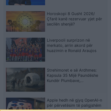
Horoskopi 8 Gusht 2026/
Çfarë kanë rezervuar yjet për
secilën shenjë?
Liverpooli surprizon në
merkato, arrin akord për
huazimin e Ronald Araujos
Strehimoret e së Ardhmes:
Kapsula 35 Mijë Paundëshe
Kundër Plumbave,
Shpërthimeve dhe Fatkeqësive
Natyrore
Apple hedh në gjyq OpenAI-n
për përvetësim të paligjshëm
të sekreteve industriale