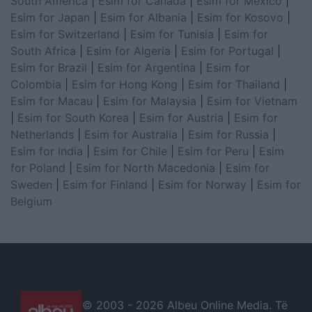
South America
|
Esim for Canada
|
Esim for Mexico
|
Esim for Japan
|
Esim for Albania
|
Esim for Kosovo
|
Esim for Switzerland
|
Esim for Tunisia
|
Esim for
South Africa
|
Esim for Algeria
|
Esim for Portugal
|
Esim for Brazil
|
Esim for Argentina
|
Esim for
Colombia
|
Esim for Hong Kong
|
Esim for Thailand
|
Esim for Macau
|
Esim for Malaysia
|
Esim for Vietnam
|
Esim for South Korea
|
Esim for Austria
|
Esim for
Netherlands
|
Esim for Australia
|
Esim for Russia
|
Esim for India
|
Esim for Chile
|
Esim for Peru
|
Esim
for Poland
|
Esim for North Macedonia
|
Esim for
Sweden
|
Esim for Finland
|
Esim for Norway
|
Esim for
Belgium
© 2003 -
2026 Albeu Online Media. Të