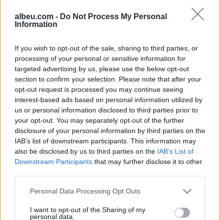
albeu.com -
Do Not Process My Personal
Information
Ndeshja Argjentinë–Egjipt
vendos rekord historik në
If you wish to opt-out of the sale, sharing to third parties, or
Google, kërkimet arrijnë nivele
processing of your personal or sensitive information for
të papara
targeted advertising by us, please use the below opt-out
section to confirm your selection. Please note that after your
opt-out request is processed you may continue seeing
Kina zbulon robotë humanoidë
interest-based ads based on personal information utilized by
tepër realistë, të projektuar për
us or personal information disclosed to third parties prior to
shoqëri afatgjatë
your opt-out. You may separately opt-out of the further
disclosure of your personal information by third parties on the
IAB’s list of downstream participants. This information may
also be disclosed by us to third parties on the
IAB’s List of
Downstream Participants
that may further disclose it to other
third parties.
Personal Data Processing Opt Outs
I want to opt-out of the Sharing of my
personal data.