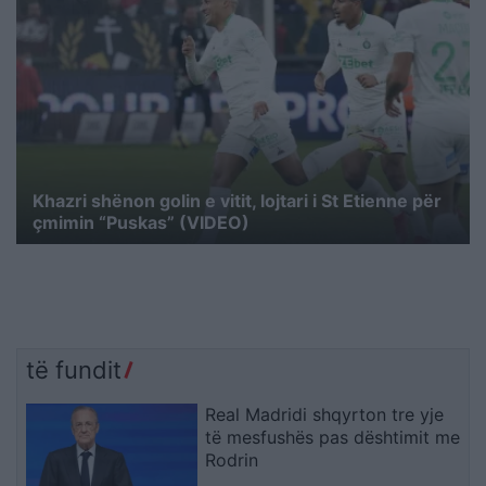
Khazri shënon golin e vitit, lojtari i St Etienne për
çmimin “Puskas” (VIDEO)
të fundit
Real Madridi shqyrton tre yje
të mesfushës pas dështimit me
Rodrin