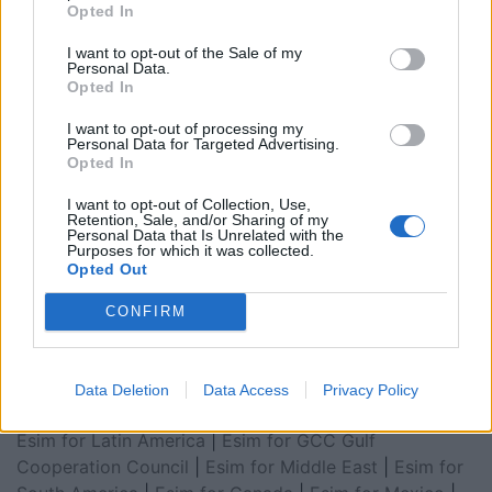
Opted In
I want to opt-out of the Sale of my
Personal Data.
Opted In
I want to opt-out of processing my
Personal Data for Targeted Advertising.
Opted In
I want to opt-out of Collection, Use,
Retention, Sale, and/or Sharing of my
Personal Data that Is Unrelated with the
Purposes for which it was collected.
Esim for Global
|
Esim for Europe
|
Esim for Caribbean
Opted Out
|
Esim for USA
|
Esim for Italy
|
Esim for Spain
|
Esim
for Turkey
|
Esim for Germany
|
Esim for Greece
|
Esim
CONFIRM
for Asia
|
Esim for World Cup 2026
|
Esim for Saudi
Arabia
|
Esim for Egypt
|
Esim for United Arab
Emirates
|
Esim for Balkans
|
Esim for Morocco
|
Esim
Data Deletion
Data Access
Privacy Policy
for China
|
Esim for United Kingdom
|
Esim for Africa
|
Esim for Latin America
|
Esim for GCC Gulf
Cooperation Council
|
Esim for Middle East
|
Esim for