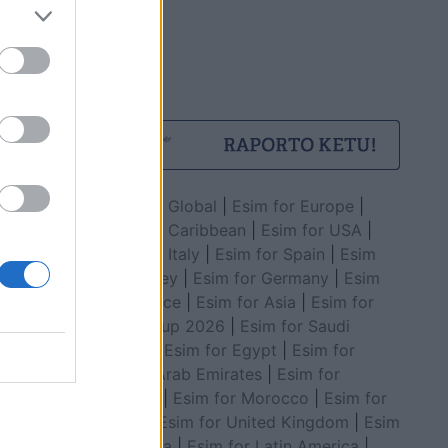
Esim for Global
|
Esim for Europe
|
Esim for Caribbean
|
Esim for USA
|
Esim for Italy
|
Esim for Spain
|
Esim
for Turkey
|
Esim for Germany
|
Esim
for Greece
|
Esim for Asia
|
Esim for
World Cup 2026
|
Esim for Saudi
Arabia
|
Esim for Egypt
|
Esim for
United Arab Emirates
|
Esim for
Balkans
|
Esim for Morocco
|
Esim for
China
|
Esim for United Kingdom
|
Esim
for Africa
|
Esim for Latin America
|