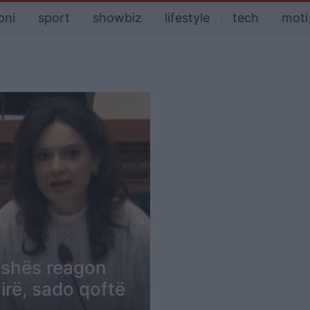
oni
sport
showbiz
lifestyle
tech
moti
rishës reagon
hirë, sado qoftë