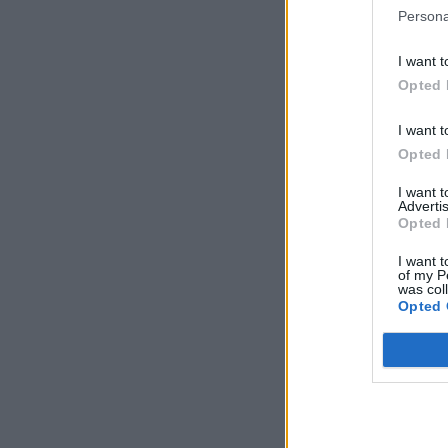
Persona
I want t
Opted 
I want t
Opted 
I want 
Advertis
Opted 
I want t
of my P
was col
Opted 