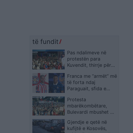
të fundit
Pas ndalimeve në
protestën para
Kuvendit, thirrje për
mbështetje: Nesër në
Franca me “armët” më
09:00 para Gjykatës
të forta ndaj
së Tiranës
Paraguait, sfida e
1/16-ave nis në 23:00
Protesta
(FORMACIONET
mbarëkombëtare,
ZYRTARE)
Bulevardi mbushet me
qytetarë: blicat
Gjendje e qetë në
ndriçojnë
kufijtë e Kosovës,
Kryeministrinë, thirrje