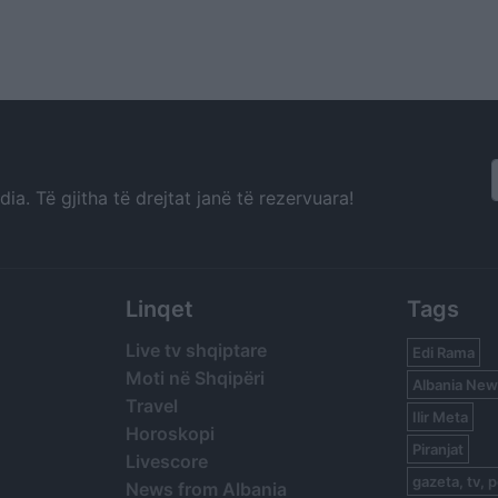
a. Të gjitha të drejtat janë të rezervuara!
Linqet
Tags
Live tv shqiptare
Edi Rama
Moti në Shqipëri
Albania New
Travel
Ilir Meta
Horoskopi
Piranjat
Livescore
gazeta, tv, p
News from Albania