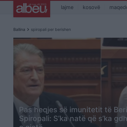
lajme
kosovë
maqed
keyboard_arrow_right
Ballina
spiropali per berishen
Pas heqjes së imunitetit të Be
Spiropali: S’ka natë që s’ka gd