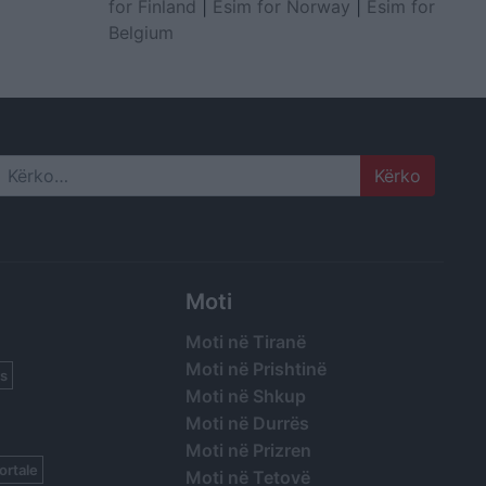
for Finland
|
Esim for Norway
|
Esim for
Belgium
Search
Moti
Moti në Tiranë
Moti në Prishtinë
s
Moti në Shkup
Moti në Durrës
Moti në Prizren
ortale
Moti në Tetovë