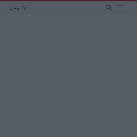
search
LiveTV