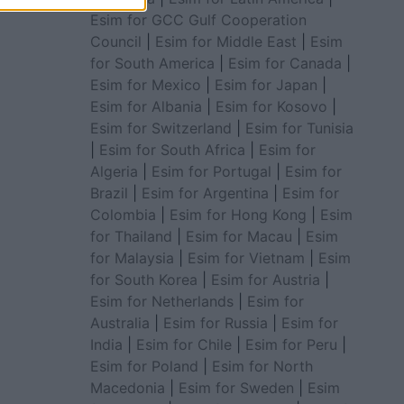
Esim for GCC Gulf Cooperation
Council
|
Esim for Middle East
|
Esim
for South America
|
Esim for Canada
|
Esim for Mexico
|
Esim for Japan
|
Esim for Albania
|
Esim for Kosovo
|
Esim for Switzerland
|
Esim for Tunisia
|
Esim for South Africa
|
Esim for
Algeria
|
Esim for Portugal
|
Esim for
Brazil
|
Esim for Argentina
|
Esim for
Colombia
|
Esim for Hong Kong
|
Esim
for Thailand
|
Esim for Macau
|
Esim
for Malaysia
|
Esim for Vietnam
|
Esim
for South Korea
|
Esim for Austria
|
Esim for Netherlands
|
Esim for
Australia
|
Esim for Russia
|
Esim for
India
|
Esim for Chile
|
Esim for Peru
|
Esim for Poland
|
Esim for North
Macedonia
|
Esim for Sweden
|
Esim