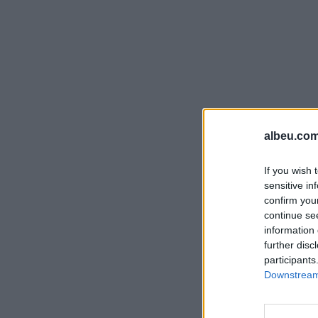
albeu.com
If you wish 
sensitive in
confirm you
continue se
information 
further disc
participants
Downstream 