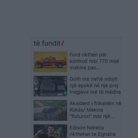
të fundit
Ford rikthen për
kontroll mbi 770 mijë
makina pas
problemeve teknike
Golfi me naftë mbyll
një epokë në një prej
tregjeve më të mëdha
Aksident i frikshëm në
Kukës/ Makina
“fluturon” mbi një
shtëpi, raportohet për
Edison Ndreca
tre të plagosur
rikthehet te Egnatia