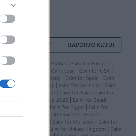
Esim for Global
|
Esim for Europe
|
Esim for Caribbean
|
Esim for USA
|
Esim for Italy
|
Esim for Spain
|
Esim
for Turkey
|
Esim for Germany
|
Esim
for Greece
|
Esim for Asia
|
Esim for
World Cup 2026
|
Esim for Saudi
Arabia
|
Esim for Egypt
|
Esim for
United Arab Emirates
|
Esim for
Balkans
|
Esim for Morocco
|
Esim for
China
|
Esim for United Kingdom
|
Esim