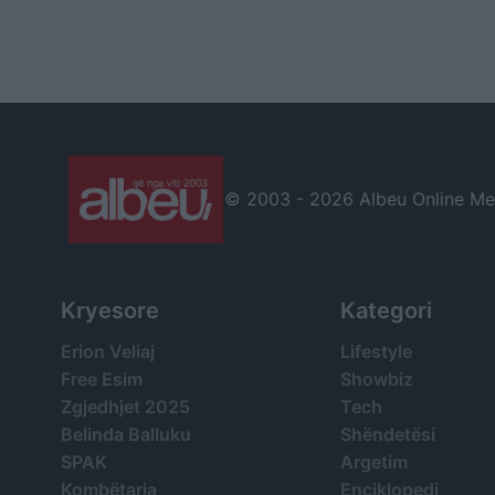
© 2003 -
2026 Albeu Online Medi
Kryesore
Kategori
Erion Veliaj
Lifestyle
Free Esim
Showbiz
Zgjedhjet 2025
Tech
Belinda Balluku
Shëndetësi
SPAK
Argetim
Kombëtarja
Enciklopedi