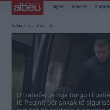
lajme
kosovë
maqed
keyboard_arrow_right
Ballina
sigurisë së lartë
U transferua nga burgu i Fushë
të Peqinit për shkak të siguris