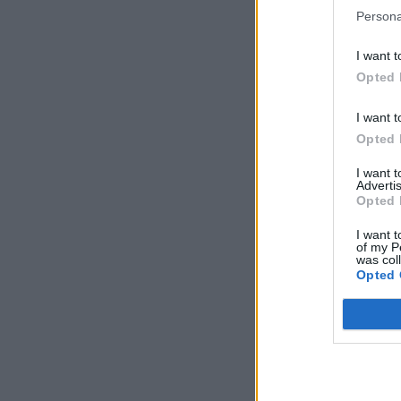
Persona
I want t
Opted 
I want t
Opted 
I want 
Advertis
Opted 
I want t
of my P
was col
Opted 