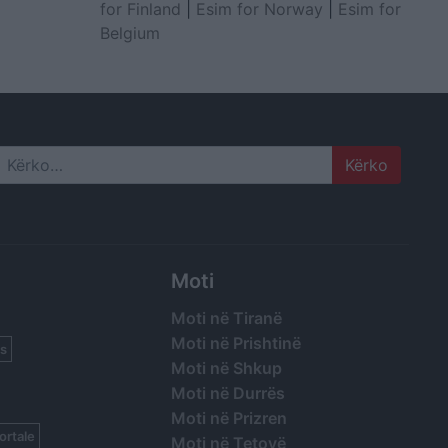
for Finland
|
Esim for Norway
|
Esim for
Belgium
Search
Moti
Moti në Tiranë
Moti në Prishtinë
s
Moti në Shkup
Moti në Durrës
Moti në Prizren
ortale
Moti në Tetovë