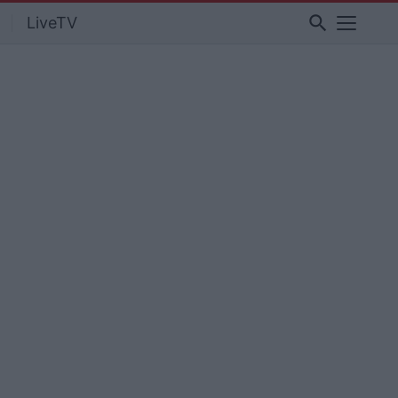
search
LiveTV