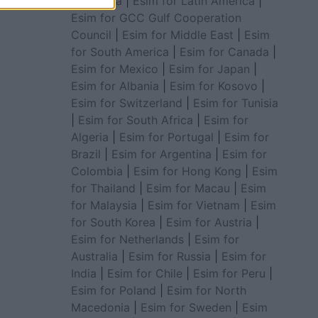
for Africa
|
Esim for Latin America
|
Esim for GCC Gulf Cooperation
Council
|
Esim for Middle East
|
Esim
for South America
|
Esim for Canada
|
Esim for Mexico
|
Esim for Japan
|
Esim for Albania
|
Esim for Kosovo
|
Esim for Switzerland
|
Esim for Tunisia
|
Esim for South Africa
|
Esim for
Algeria
|
Esim for Portugal
|
Esim for
Brazil
|
Esim for Argentina
|
Esim for
Colombia
|
Esim for Hong Kong
|
Esim
for Thailand
|
Esim for Macau
|
Esim
for Malaysia
|
Esim for Vietnam
|
Esim
for South Korea
|
Esim for Austria
|
Esim for Netherlands
|
Esim for
Australia
|
Esim for Russia
|
Esim for
India
|
Esim for Chile
|
Esim for Peru
|
Esim for Poland
|
Esim for North
Macedonia
|
Esim for Sweden
|
Esim