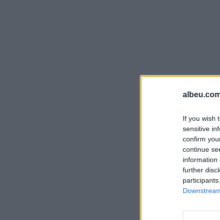
albeu.com
If you wish 
sensitive in
confirm you
continue se
information 
further disc
participants
Downstream 