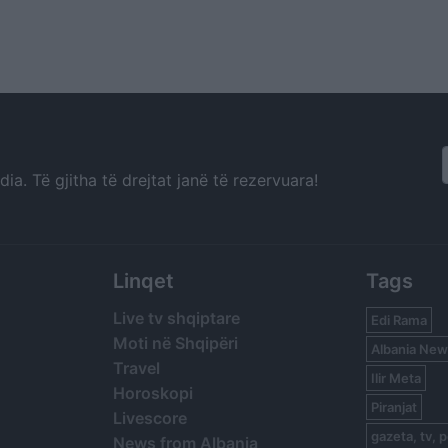
a. Të gjitha të drejtat janë të rezervuara!
Linqet
Tags
Live tv shqiptare
Edi Rama
Moti në Shqipëri
Albania New
Travel
Ilir Meta
Horoskopi
Piranjat
Livescore
gazeta, tv, p
News from Albania