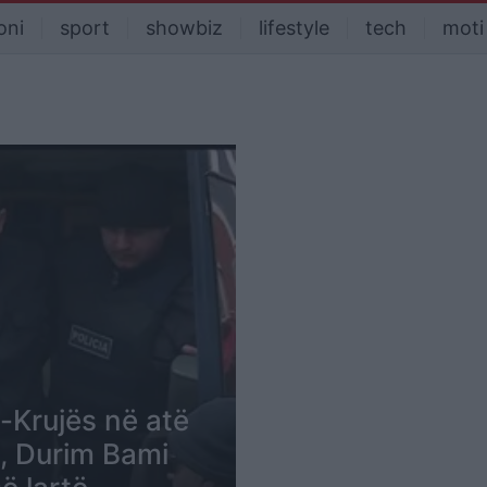
oni
sport
showbiz
lifestyle
tech
moti
-Krujës në atë
ë, Durim Bami