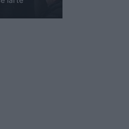
ë lartë