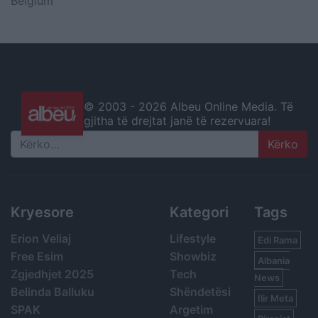
Belgium
© 2003 -
2026 Albeu Online Media. Të
gjitha të drejtat janë të rezervuara!
Search
Kryesore
Kategori
Tags
Erion Veliaj
Lifestyle
Edi Rama
Free Esim
Showbiz
Albania
Zgjedhjet 2025
Tech
News
Belinda Balluku
Shëndetësi
Ilir Meta
SPAK
Argetim