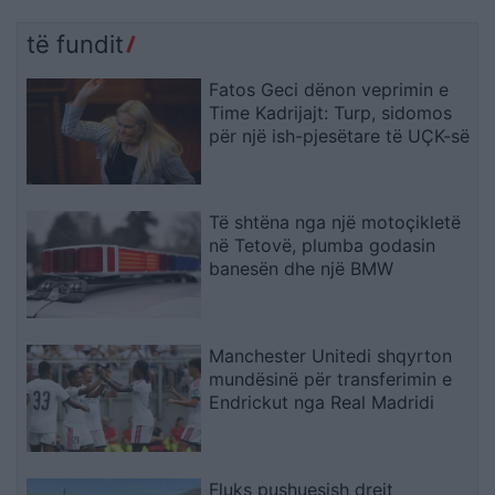
të fundit
Fatos Geci dënon veprimin e
Time Kadrijajt: Turp, sidomos
për një ish-pjesëtare të UÇK-së
Të shtëna nga një motoçikletë
në Tetovë, plumba godasin
banesën dhe një BMW
Manchester Unitedi shqyrton
mundësinë për transferimin e
Endrickut nga Real Madridi
Fluks pushuesish drejt