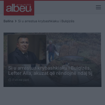
keyboard_arrow_right
Ballina
Si u arrestua krybashkiaku i Bulqizës
Si u arrestua krybashkiaku i Bulqizës,
Lefter Alla, akuzat që rëndojnë ndaj tij
3 vit me parë
schedule