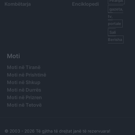
Piranjat
Kombëtarja
Enciklopedi
gazeta,
tv,
portale
Sali
Berisha
Moti
Moti në Tiranë
Moti në Prishtinë
Moti në Shkup
Moti në Durrës
Moti në Prizren
Moti në Tetovë
© 2003 -
2026 Të gjitha të drejtat janë të rezervuara!