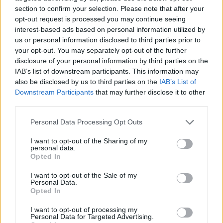
section to confirm your selection. Please note that after your
opt-out request is processed you may continue seeing
interest-based ads based on personal information utilized by
us or personal information disclosed to third parties prior to
your opt-out. You may separately opt-out of the further
disclosure of your personal information by third parties on the
IAB’s list of downstream participants. This information may
also be disclosed by us to third parties on the
IAB’s List of
Downstream Participants
that may further disclose it to other
third parties.
Personal Data Processing Opt Outs
I want to opt-out of the Sharing of my
personal data.
Opted In
I want to opt-out of the Sale of my
Personal Data.
Opted In
Esim for Global
|
Esim for Europe
|
Esim for Caribbean
|
Esim for USA
|
Esim for Italy
|
Esim for Spain
|
Esim
I want to opt-out of processing my
Personal Data for Targeted Advertising.
for Turkey
|
Esim for Germany
|
Esim for Greece
|
Esim