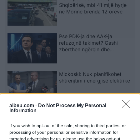
Shqipërisë, mbi 41 mijë hyrje
në Morinë brenda 12 orëve
Pse PDK-ja dhe AAK-ja
refuzojnë takimet? Gashi
zbërthen ngërçin dhe
paralajmëron për rrezikun e
zgjedhjeve të reja
Mickoski: Nuk planifikohet
shtrenjtim i energjisë elektrike
albeu.com -
Do Not Process My Personal
Information
Vrasja e 20-vjeçarit në Korçë,
zbardhen detajet e konfliktit
dhe gjendet një thikë pranë
If you wish to opt-out of the sale, sharing to third parties, or
viktimës
processing of your personal or sensitive information for
targeted advertising by us, please use the below opt-out