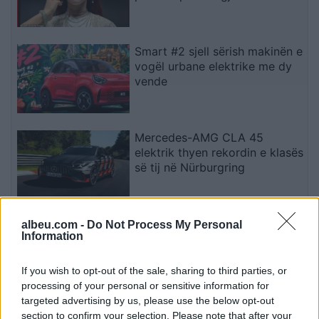
Smart #2 sjell sërish makinën e
vogël urbane elektrike me dy
vende
Mercedes-AMG CLA 45
elektrik thyen rekordin e klasës
së tij në Nürburgring
Teleskopi më i fuqishëm diellor
albeu.com -
Do Not Process My Personal
Information
zbulon vorbullat që ndikojnë
në motin hapësinor dhe Tokë
If you wish to opt-out of the sale, sharing to third parties, or
processing of your personal or sensitive information for
targeted advertising by us, please use the below opt-out
section to confirm your selection. Please note that after your