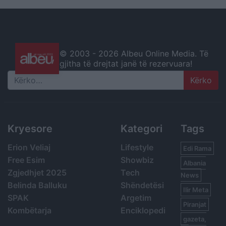
© 2003 -
2026 Albeu Online Media. Të
gjitha të drejtat janë të rezervuara!
Search
Kryesore
Kategori
Tags
Erion Veliaj
Lifestyle
Edi Rama
Free Esim
Showbiz
Albania
Zgjedhjet 2025
Tech
News
Belinda Balluku
Shëndetësi
Ilir Meta
SPAK
Argetim
Piranjat
Kombëtarja
Enciklopedi
gazeta,