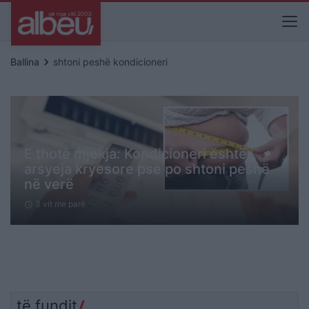
keyboard_arrow_right
Ballina
shtoni peshë kondicioneri
E thotë mjekja: Kondicioneri është
arsyeja kryesore pse po shtoni peshë
në verë
3 vit me parë
schedule
të fundit