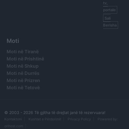
tv,
portale
Sali
Berisha
Moti
Moti në Tiranë
Moti në Prishtinë
Moti në Shkup
Moti në Durrës
Moti në Prizren
Moti në Tetovë
© 2003 -
2026 Të gjitha të drejtat janë të rezervuara!
Kontaktoni
Kushtet e Përdorimit
Privacy Policy
Powered by:
orihost.com