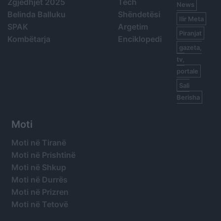
Zgjedhjet 2025
Tech
News
Belinda Balluku
Shëndetësi
Ilir Meta
SPAK
Argetim
Piranjat
Kombëtarja
Enciklopedi
gazeta,
tv,
portale
Sali
Berisha
Moti
Moti në Tiranë
Moti në Prishtinë
Moti në Shkup
Moti në Durrës
Moti në Prizren
Moti në Tetovë