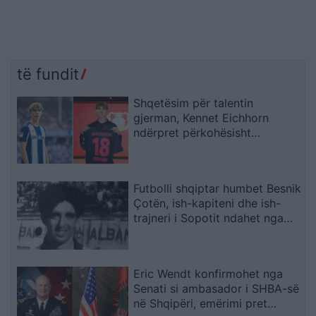
të fundit
Shqetësim për talentin
gjerman, Kennet Eichhorn
ndërpret përkohësisht
karrierën për arsye
shëndetësore
Futbolli shqiptar humbet Besnik
Çotën, ish-kapiteni dhe ish-
trajneri i Sopotit ndahet nga
jeta në moshën 56-vjeçare
Eric Wendt konfirmohet nga
Senati si ambasador i SHBA-së
në Shqipëri, emërimi pret