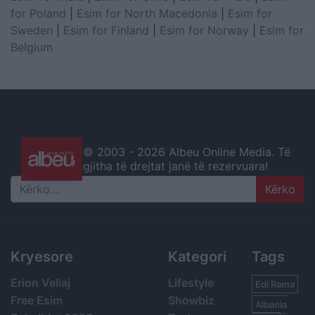
for Poland
|
Esim for North Macedonia
|
Esim for
Sweden
|
Esim for Finland
|
Esim for Norway
|
Esim for
Belgium
© 2003 -
2026 Albeu Online Media. Të
gjitha të drejtat janë të rezervuara!
Search
Kryesore
Kategori
Tags
Erion Veliaj
Lifestyle
Edi Rama
Free Esim
Showbiz
Albania