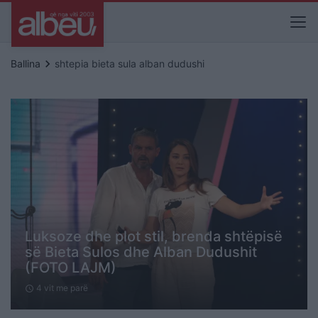
keyboard_arrow_right
Ballina
shtepia bieta sula alban dudushi
Luksoze dhe plot stil, brenda shtëpisë
së Bieta Sulos dhe Alban Dudushit
(FOTO LAJM)
4 vit me parë
schedule