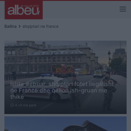
keyboard_arrow_right
Ballina
shqiptari ne france
Ishte dëbuar, shqiptari futet ilegalisht
në Francë dhe qëllon ish-gruan me
thikë
4 vit me parë
schedule