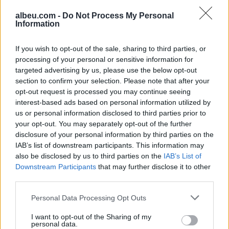
dhëna
albeu.com -
Do Not Process My Personal
Information
Gjykata gjermane shpall të
paligjshëm përdorimin e
If you wish to opt-out of the sale, sharing to third parties, or
muzikës nga Suno
processing of your personal or sensitive information for
targeted advertising by us, please use the below opt-out
section to confirm your selection. Please note that after your
opt-out request is processed you may continue seeing
Gjini refuzon ftesën e Kurtit
interest-based ads based on personal information utilized by
për takim në Kryeministri ose
us or personal information disclosed to third parties prior to
në Gjakovë: Ja arsyetimi i
your opt-out. You may separately opt-out of the further
kreut të AAK-së
disclosure of your personal information by third parties on the
IAB’s list of downstream participants. This information may
also be disclosed by us to third parties on the
IAB’s List of
Downstream Participants
that may further disclose it to other
third parties.
Personal Data Processing Opt Outs
I want to opt-out of the Sharing of my
personal data.