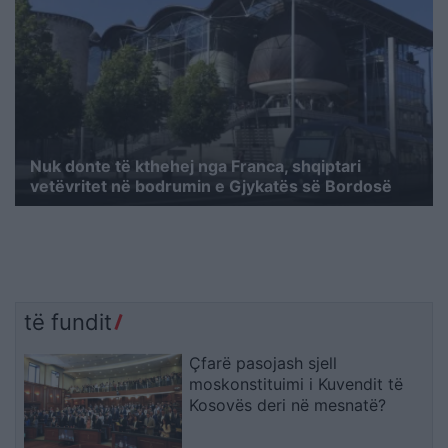
Nuk donte të kthehej nga Franca, shqiptari
vetëvritet në bodrumin e Gjykatës së Bordosë
të fundit
Çfarë pasojash sjell
moskonstituimi i Kuvendit të
Kosovës deri në mesnatë?