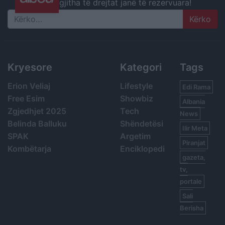
gjitha të drejtat janë të rezervuara!
Search
Kryesore
Kategori
Tags
Erion Veliaj
Lifestyle
Edi Rama
Free Esim
Showbiz
Albania
Zgjedhjet 2025
Tech
News
Belinda Balluku
Shëndetësi
Ilir Meta
SPAK
Argetim
Piranjat
Kombëtarja
Enciklopedi
gazeta,
tv,
portale
Sali
Berisha