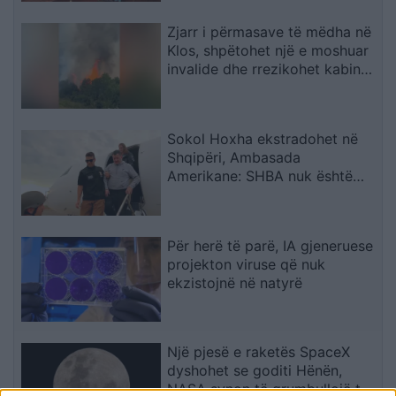
Zjarr i përmasave të mëdha në
Klos, shpëtohet një e moshuar
invalide dhe rrezikohet kabina
elektrike
Sokol Hoxha ekstradohet në
Shqipëri, Ambasada
Amerikane: SHBA nuk është
strehë për kriminelët që
abuzojnë me sistemin e
emigracionit
Për herë të parë, IA gjeneruese
projekton viruse që nuk
ekzistojnë në natyrë
Një pjesë e raketës SpaceX
dyshohet se goditi Hënën,
NASA synon të grumbullojë të