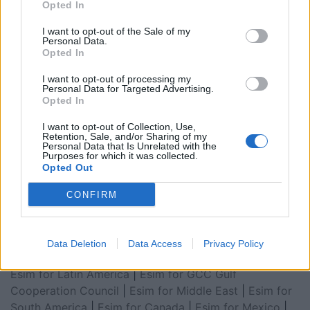
Opted In
I want to opt-out of the Sale of my
Personal Data.
Opted In
I want to opt-out of processing my
Personal Data for Targeted Advertising.
Opted In
I want to opt-out of Collection, Use,
Retention, Sale, and/or Sharing of my
Personal Data that Is Unrelated with the
Purposes for which it was collected.
Esim for Global
|
Esim for Europe
|
Esim for Caribbean
Opted Out
|
Esim for USA
|
Esim for Italy
|
Esim for Spain
|
Esim
for Turkey
|
Esim for Germany
|
Esim for Greece
|
Esim
CONFIRM
for Asia
|
Esim for World Cup 2026
|
Esim for Saudi
Arabia
|
Esim for Egypt
|
Esim for United Arab
Emirates
|
Esim for Balkans
|
Esim for Morocco
|
Esim
Data Deletion
Data Access
Privacy Policy
for China
|
Esim for United Kingdom
|
Esim for Africa
|
Esim for Latin America
|
Esim for GCC Gulf
Cooperation Council
|
Esim for Middle East
|
Esim for
South America
|
Esim for Canada
|
Esim for Mexico
|