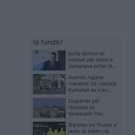
të fundit
Isufaj njofton se
hetimet për rastin e
Jasharajve pritet të
mbyllen së shpejti
Australi, ngjarje
makabre: 32-vjeçarja
dyshohet se vrau
djalin 4-vjeçar dhe
Ekspertët për
konsumoi pjesë të
tërmetet në
trupit të tij
Venezuelë: Pas
lëkundjeve
Shpallen tre fituesit e
shkatërruese të 24
javës së katërt në
qershorit u evidentuan