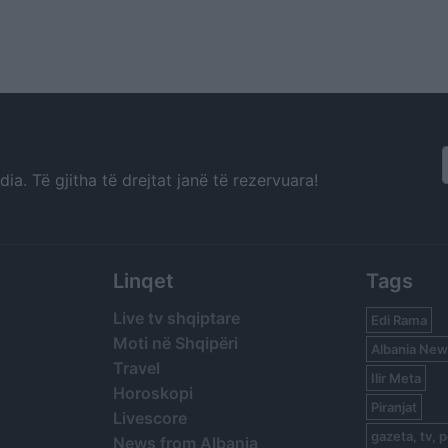
a. Të gjitha të drejtat janë të rezervuara!
Linqet
Tags
Live tv shqiptare
Edi Rama
Moti në Shqipëri
Albania New
Travel
Ilir Meta
Horoskopi
Piranjat
Livescore
gazeta, tv, p
News from Albania