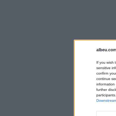
albeu.com
If you wish 
sensitive in
confirm you
continue se
information 
further disc
participants
Downstream 