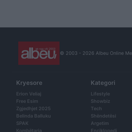
© 2003 -
2026 Albeu Online Medi
Kryesore
Kategori
Erion Veliaj
Lifestyle
Free Esim
Showbiz
Zgjedhjet 2025
Tech
Belinda Balluku
Shëndetësi
SPAK
Argetim
Kombëtarja
Enciklopedi