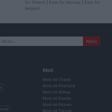
for Finland
|
Esim for Norway
|
Esim for
Belgium
Search
Moti
Moti në Tiranë
Moti në Prishtinë
s
Moti në Shkup
Moti në Durrës
Moti në Prizren
ortale
Moti në Tetovë