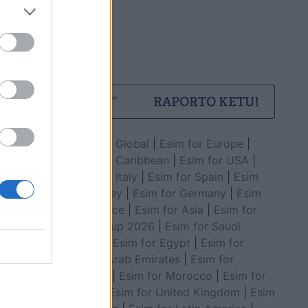
Esim for Global
|
Esim for Europe
|
Esim for Caribbean
|
Esim for USA
|
Esim for Italy
|
Esim for Spain
|
Esim
for Turkey
|
Esim for Germany
|
Esim
for Greece
|
Esim for Asia
|
Esim for
World Cup 2026
|
Esim for Saudi
Arabia
|
Esim for Egypt
|
Esim for
United Arab Emirates
|
Esim for
Balkans
|
Esim for Morocco
|
Esim for
China
|
Esim for United Kingdom
|
Esim