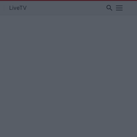
search
LiveTV