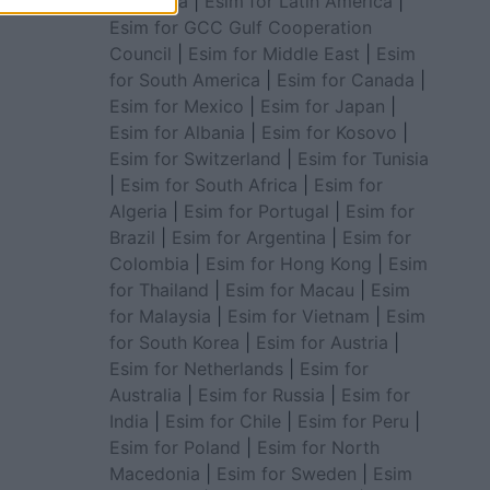
for Africa
|
Esim for Latin America
|
Esim for GCC Gulf Cooperation
Council
|
Esim for Middle East
|
Esim
for South America
|
Esim for Canada
|
Esim for Mexico
|
Esim for Japan
|
Esim for Albania
|
Esim for Kosovo
|
Esim for Switzerland
|
Esim for Tunisia
|
Esim for South Africa
|
Esim for
Algeria
|
Esim for Portugal
|
Esim for
Brazil
|
Esim for Argentina
|
Esim for
Colombia
|
Esim for Hong Kong
|
Esim
for Thailand
|
Esim for Macau
|
Esim
for Malaysia
|
Esim for Vietnam
|
Esim
for South Korea
|
Esim for Austria
|
Esim for Netherlands
|
Esim for
Australia
|
Esim for Russia
|
Esim for
India
|
Esim for Chile
|
Esim for Peru
|
Esim for Poland
|
Esim for North
Macedonia
|
Esim for Sweden
|
Esim