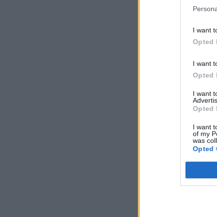
Persona
I want t
Opted 
I want t
Opted 
I want 
Advertis
Opted 
I want t
of my P
was col
Opted 