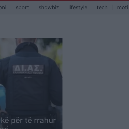
oni
sport
showbiz
lifestyle
tech
moti
kë për të rrahur