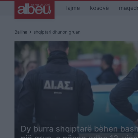
lajme
kosovë
maqed
keyboard_arrow_right
Ballina
shqiptari dhunon gruan
Dy burra shqiptarë bëhen bash