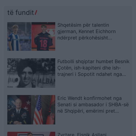
të fundit
Shqetësim për talentin
gjerman, Kennet Eichhorn
ndërpret përkohësisht
karrierën për arsye
shëndetësore
Futbolli shqiptar humbet Besnik
Çotën, ish-kapiteni dhe ish-
trajneri i Sopotit ndahet nga
jeta në moshën 56-vjeçare
Eric Wendt konfirmohet nga
Senati si ambasador i SHBA-së
në Shqipëri, emërimi pret
firmën e Trump
Zyrtare, Fisnik Asllani