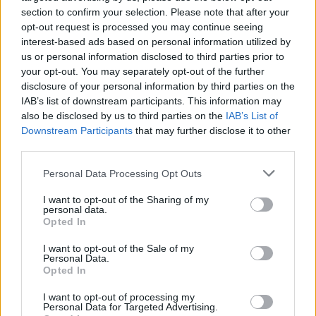
section to confirm your selection. Please note that after your
opt-out request is processed you may continue seeing
interest-based ads based on personal information utilized by
us or personal information disclosed to third parties prior to
your opt-out. You may separately opt-out of the further
disclosure of your personal information by third parties on the
IAB’s list of downstream participants. This information may
also be disclosed by us to third parties on the
IAB’s List of
Downstream Participants
that may further disclose it to other
third parties.
Personal Data Processing Opt Outs
I want to opt-out of the Sharing of my
personal data.
Opted In
I want to opt-out of the Sale of my
Personal Data.
Opted In
Esim for Global
|
Esim for Europe
|
Esim for Caribbean
|
Esim for USA
|
Esim for Italy
|
Esim for Spain
|
Esim
I want to opt-out of processing my
Personal Data for Targeted Advertising.
for Turkey
|
Esim for Germany
|
Esim for Greece
|
Esim