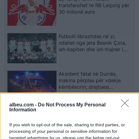
transferohet te RB Leipzig për
30 milionë euro
Futbolli librazhdas në zi,
ndahet nga jeta Besnik Çota,
ish-kapiten dhe ish-trajner i
Sopotit
Aksident fatal në Durrës,
makina përplas për vdekje
këmbësorin; drejtuesi
shoqërohet në polici
albeu.com -
Do Not Process My Personal
Information
VIDEO/ Ndërhyrja “horror” e
Enea Mihajt në MLS, mbrojtësi
ndëshkohet me të kuq dhe
If you wish to opt-out of the sale, sharing to third parties, or
gjobë
processing of your personal or sensitive information for
targeted advertising by us, please use the below opt-out