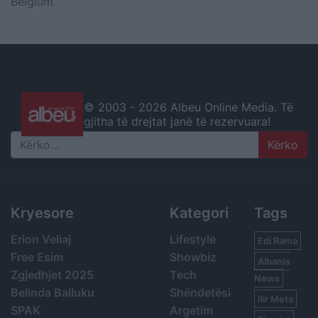
Belgium
© 2003 -
2026 Albeu Online Media. Të
gjitha të drejtat janë të rezervuara!
Search
Kryesore
Kategori
Tags
Erion Veliaj
Lifestyle
Edi Rama
Free Esim
Showbiz
Albania
Zgjedhjet 2025
Tech
News
Belinda Balluku
Shëndetësi
Ilir Meta
SPAK
Argetim