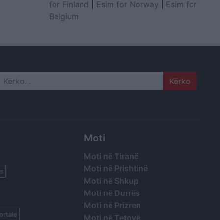
for Finland
|
Esim for Norway
|
Esim for
Belgium
Search
Moti
Moti në Tiranë
Moti në Prishtinë
s
Moti në Shkup
Moti në Durrës
Moti në Prizren
ortale
Moti në Tetovë