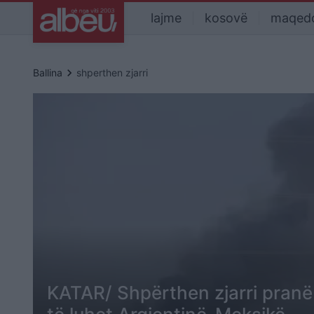
lajme
kosovë
maqed
keyboard_arrow_right
Ballina
shperthen zjarri
KATAR/ Shpërthen zjarri pranë