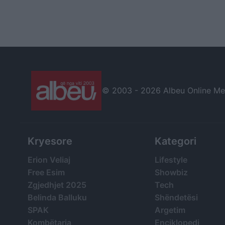
© 2003 -
2026 Albeu Online Medi
Kryesore
Kategori
Erion Veliaj
Lifestyle
Free Esim
Showbiz
Zgjedhjet 2025
Tech
Belinda Balluku
Shëndetësi
SPAK
Argetim
Kombëtarja
Enciklopedi