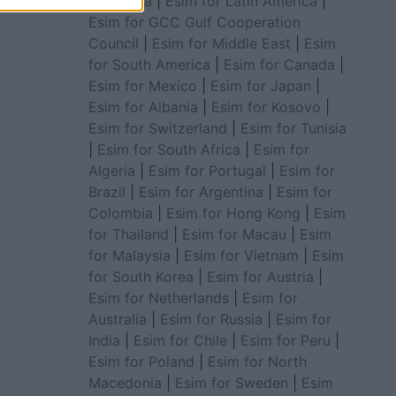
for Africa
|
Esim for Latin America
|
Esim for GCC Gulf Cooperation
Council
|
Esim for Middle East
|
Esim
for South America
|
Esim for Canada
|
Esim for Mexico
|
Esim for Japan
|
Esim for Albania
|
Esim for Kosovo
|
Esim for Switzerland
|
Esim for Tunisia
|
Esim for South Africa
|
Esim for
Algeria
|
Esim for Portugal
|
Esim for
Brazil
|
Esim for Argentina
|
Esim for
Colombia
|
Esim for Hong Kong
|
Esim
for Thailand
|
Esim for Macau
|
Esim
for Malaysia
|
Esim for Vietnam
|
Esim
for South Korea
|
Esim for Austria
|
Esim for Netherlands
|
Esim for
Australia
|
Esim for Russia
|
Esim for
India
|
Esim for Chile
|
Esim for Peru
|
Esim for Poland
|
Esim for North
Macedonia
|
Esim for Sweden
|
Esim