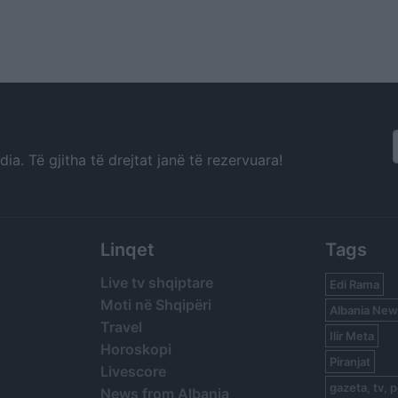
a. Të gjitha të drejtat janë të rezervuara!
Linqet
Tags
Live tv shqiptare
Edi Rama
Moti në Shqipëri
Albania New
Travel
Ilir Meta
Horoskopi
Piranjat
Livescore
gazeta, tv, p
News from Albania