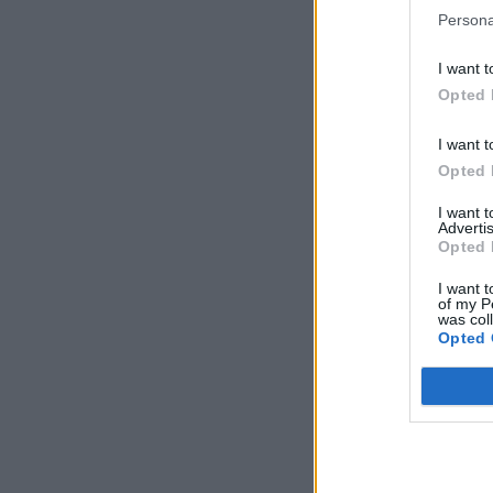
Persona
I want t
Opted 
I want t
Opted 
I want 
Advertis
Opted 
I want t
of my P
was col
Opted 