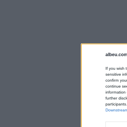
albeu.com
If you wish 
sensitive in
confirm you
continue se
information 
further disc
participants
Downstream 