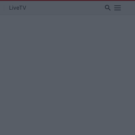
search
LiveTV