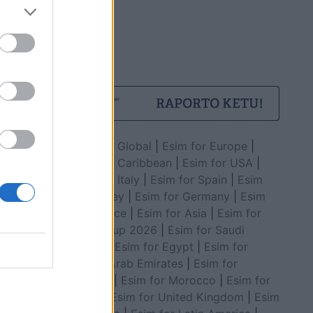
Esim for Global
|
Esim for Europe
|
Esim for Caribbean
|
Esim for USA
|
Esim for Italy
|
Esim for Spain
|
Esim
for Turkey
|
Esim for Germany
|
Esim
for Greece
|
Esim for Asia
|
Esim for
World Cup 2026
|
Esim for Saudi
Arabia
|
Esim for Egypt
|
Esim for
United Arab Emirates
|
Esim for
Balkans
|
Esim for Morocco
|
Esim for
China
|
Esim for United Kingdom
|
Esim