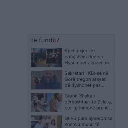
të fundit
Apeli nxjerr të
pafajshëm Redion
Hysën për akuzën mbi
vrasjen e Xhulio Prelës
Sekretari i KBI-së në
Gorë tregon arsyen
që dyshohet pas
vrasjes së imamit në
Granit Xhaka i
Dragash
përkushtuar te Zvicra,
por gjithmonë pranë
familjes: Momente që
GLPS paralajmëron se
kanë rëndësi
Kosova mund të