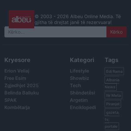
© 2003 -
2026 Albeu Online Media. Të
gjitha të drejtat janë të rezervuara!
Search
Kryesore
Kategori
Tags
Erion Veliaj
Lifestyle
Edi Rama
Free Esim
Showbiz
Albania
Zgjedhjet 2025
Tech
News
Belinda Balluku
Shëndetësi
Ilir Meta
SPAK
Argetim
Piranjat
Kombëtarja
Enciklopedi
gazeta,
tv,
portale