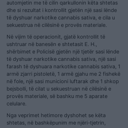
automjetin me të cilin qarkullonin këta shtetas
dhe si rezultat i kontrollit gjetën një sasi lënde
të dyshuar narkotike cannabis sativa, e cila u
sekuestrua në cilësinë e provës materiale.
Në vijim të operacionit, gjatë kontrollit të
ushtruar në banesën e shtetasit E. H.,
shërbimet e Policisë gjetën një tjetër sasi lënde
të dyshuar narkotike cannabis sativa, një sasi
farash të dyshuara narkotike cannabis sativa, 1
armë zjarri pistoletë, 1 armë gjahu me 2 fishekë
në fole, një sasi municioni luftarak dhe 1 shkop
bejsbolli, të cilat u sekuestruan në cilësinë e
provës materiale, së bashku me 5 aparate
celulare.
Nga veprimet hetimore dyshohet se këta
shtetas, në bashkëpunim me njëri-tjetrin,