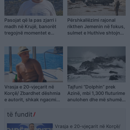
Pasojat që la pas zjarri i
Përshkallëzimi rajonal
madh në Krujë, banorët
rikthen Jemenin në fokus,
tregojnë momentet e
sulmet e Huthive shtojnë
tmerrit: Flakët i kemi
rrezikun e zgjerimit të
mbajtur vetë nën kontroll,
luftës
zjarrfikësja fiku vetëm
vatrat e vogla (VIDEO)
Vrasja e 20-vjeçarit në
Tajfuni “Dolphin” prek
Korçë/ Zbardhet dëshmia
Azinë, mbi 1,300 fluturime
e autorit, shkak ngacmimi
anulohen dhe më shumë
i të dashurës nga viktima
se 400 mijë banorë
evakuohen
të fundit
Vrasja e 20-vjeçarit në Korçë/