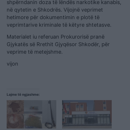
shpërndanin doza të lëndës narkotike kanabis,
në qytetin e Shkodrës. Vijojnë veprimet
hetimore për dokumentimin e plotë të
veprimtarive kriminale të këtyre shtetasve.
Materialet iu referuan Prokurorisë pranë
Gjykatës së Rrethit Gjyqësor Shkodër, për
veprime të metejshme.
vijon
Lajme të ngjashme: