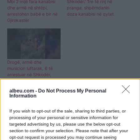
Mbi 2 mijë fara kanabisi
Shkodër/ Tre të rinj në
dhe armë në shtëpi,
pranga, shpërndanin
arrestohen babë e bir në
doza kanabisi në qytet
Gjirokastër
Drogë, armë dhe
municion luftarak, 6 të
arrestuar në Shkodër,
mes tyre dy vajza
albeu.com -
Do Not Process My Personal
Information
If you wish to opt-out of the sale, sharing to third parties, or
processing of your personal or sensitive information for
targeted advertising by us, please use the below opt-out
section to confirm your selection. Please note that after your
opt-out request is processed you may continue seeing