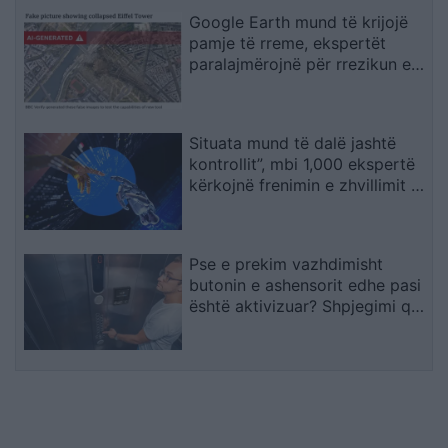
Google Earth mund të krijojë
pamje të rreme, ekspertët
paralajmërojnë për rrezikun e
dezinformimit
Situata mund të dalë jashtë
kontrollit”, mbi 1,000 ekspertë
kërkojnë frenimin e zhvillimit të
IA-së
Pse e prekim vazhdimisht
butonin e ashensorit edhe pasi
është aktivizuar? Shpjegimi që
jep psikologjia