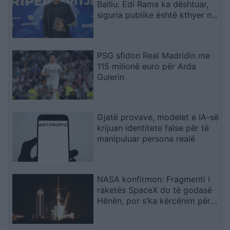
Balliu: Edi Rama ka dështuar,
siguria publike është kthyer në
pasiguri kronike dhe thirrja
“Jepe dorëheqjen” merr tjetër
peshë
PSG sfidon Real Madridin me
115 milionë euro për Arda
Gulerin
Gjatë provave, modelet e IA-së
krijuan identitete false për të
manipuluar persona realë
NASA konfirmon: Fragmenti i
raketës SpaceX do të godasë
Hënën, por s’ka kërcënim për
Tokën