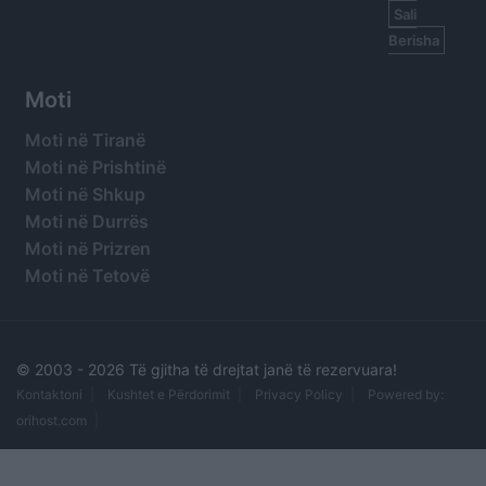
Sali
Berisha
Moti
Moti në Tiranë
Moti në Prishtinë
Moti në Shkup
Moti në Durrës
Moti në Prizren
Moti në Tetovë
© 2003 -
2026 Të gjitha të drejtat janë të rezervuara!
Kontaktoni
Kushtet e Përdorimit
Privacy Policy
Powered by:
orihost.com