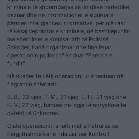
kriminale të shpërndarjes së lëndëve narkotike,
bazuar dhe në informacionet e siguruara
përmes inteligjencës informative, për një rast
të kësaj veprimtarie kriminale, në bashkëpunim
me shërbimet e Komisariatit të Policisë
Shkodër, kanë organizuar dhe finalizuar
operacionin policor të koduar “Porosia e
fundit”.
Në kuadër të këtij operacioni, u arrestuan në
flagrancë shtetasit:
B. B., 22 vjeç, F. M., 21 vjeç, E. H., 21 vjeç dhe
K. V., 22 vjeç, banues në lagje të ndryshme të
qytetit të Shkodrës.
Gjatë operacionit, shërbimet e Patrullës së
Përgjithshme kanë ndaluar për kontroll