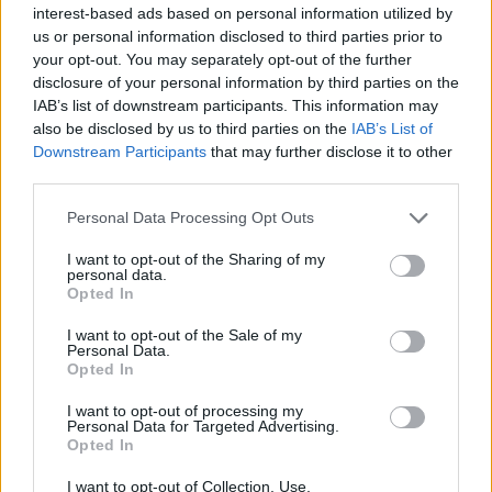
interest-based ads based on personal information utilized by
us or personal information disclosed to third parties prior to
your opt-out. You may separately opt-out of the further
disclosure of your personal information by third parties on the
IAB’s list of downstream participants. This information may
also be disclosed by us to third parties on the
IAB’s List of
Downstream Participants
that may further disclose it to other
Shtuar
më
20.02.2023 12:56
third parties.
Tags:
,
arrestohen 4 të rinj
Shpërndanin lëndë
Personal Data Processing Opt Outs
narkotike në Shkodër
I want to opt-out of the Sharing of my
personal data.
Opted In
I want to opt-out of the Sale of my
Personal Data.
Opted In
I want to opt-out of processing my
Personal Data for Targeted Advertising.
Opted In
I want to opt-out of Collection, Use,