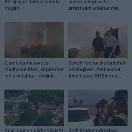
82-vjeçare teksa kalonte
masat për pesë të
rrugën
arrestuarit e kapur me
armë në Gjashtë
Zjarr i përmasave të
Sokol Hoxha ekstradohet
mëdha në Klos, shpëtohet
në Shqipëri, Ambasada
një e moshuar invalide
Amerikane: SHBA nuk
dhe rrezikohet kabina
është strehë për
elektrike
kriminelët që abuzojnë me
sistemin e emigracionit
Apeli ndalon përkohësisht
Kodi Rrugor ndryshon: