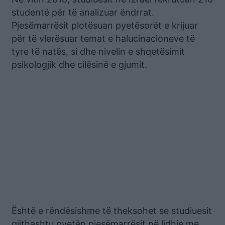
studentë për të analizuar ëndrrat.
Pjesëmarrësit plotësuan pyetësorët e krijuar
për të vlerësuar temat e halucinacioneve të
tyre të natës, si dhe nivelin e shqetësimit
psikologjik dhe cilësinë e gjumit.
Është e rëndësishme të theksohet se studiuesit
gjithashtu pyetën pjesëmarrësit në lidhje me