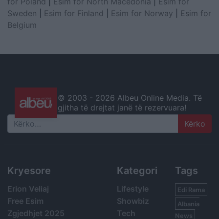
for Poland
|
Esim for North Macedonia
|
Esim for
Sweden
|
Esim for Finland
|
Esim for Norway
|
Esim for
Belgium
© 2003 -
2026 Albeu Online Media. Të
gjitha të drejtat janë të rezervuara!
Search
Kryesore
Kategori
Tags
Erion Veliaj
Lifestyle
Edi Rama
Free Esim
Showbiz
Albania
Zgjedhjet 2025
Tech
News