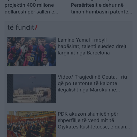
projektin 400 milionë
Përsëritësit e dehur në
dollarësh për sallën e
timon humbasin patentën
vallëzimit në Shtëpinë e
përgjithmonë
Bardhë
të fundit
Lamine Yamal i mbyll
hapësirat, talenti suedez drejt
largimit nga Barcelona
Video/ Tragjedi në Ceuta, i riu
që po tentonte të kalonte
ilegalisht nga Maroku me
parashutë bie në det dhe vdes
PDK akuzon shumicën për
shpërfillje të vendimit të
Gjykatës Kushtetuese, e quan
seancën e së premtes të