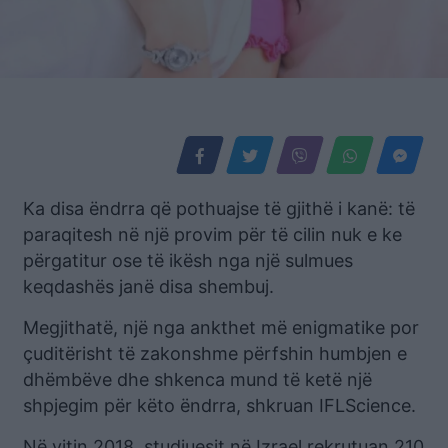
Ka disa ëndrra që pothuajse të gjithë i kanë: të
paraqitesh në një provim për të cilin nuk e ke
përgatitur ose të ikësh nga një sulmues
keqdashës janë disa shembuj.
Megjithatë, një nga ankthet më enigmatike por
çuditërisht të zakonshme përfshin humbjen e
dhëmbëve dhe shkenca mund të ketë një
shpjegim për këto ëndrra, shkruan IFLScience.
Në vitin 2018, studiuesit në Izrael rekrutuan 210