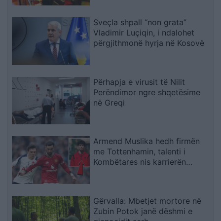
paligjshme
Sveçla shpall “non grata”
Vladimir Luçiqin, i ndalohet
përgjithmonë hyrja në Kosovë
Përhapja e virusit të Nilit
Perëndimor ngre shqetësime
në Greqi
Armend Muslika hedh firmën
me Tottenhamin, talenti i
Kombëtares nis karrierën
profesioniste
Gërvalla: Mbetjet mortore në
Zubin Potok janë dëshmi e