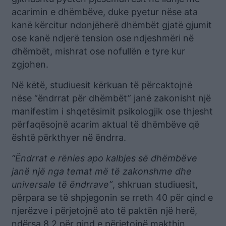
acarimin e dhëmbëve, duke pyetur nëse ata
kanë kërcitur ndonjëherë dhëmbët gjatë gjumit
ose kanë ndjerë tension ose ndjeshmëri në
dhëmbët, mishrat ose nofullën e tyre kur
zgjohen.
Në këtë, studiuesit kërkuan të përcaktojnë
nëse “ëndrrat për dhëmbët” janë zakonisht një
manifestim i shqetësimit psikologjik ose thjesht
përfaqësojnë acarim aktual të dhëmbëve që
është përkthyer në ëndrra.
“Ëndrrat e rënies apo kalbjes së dhëmbëve
janë një nga temat më të zakonshme dhe
universale të ëndrrave”
, shkruan studiuesit,
përpara se të shpjegonin se rreth 40 për qind e
njerëzve i përjetojnë ato të paktën një herë,
ndërsa 8.2 për qind e përjetojnë makthin