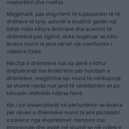
masturbimi dhe tredhja.
Megjithatë, pas shqyrtimit të kujdesshëm të të
dhënave të tyre, autorët e studimit gjetën një
lidhje midis këtyre ëndrrave dhe acarimit të
dhëmbëve pas zgjimit, duke sugjeruar se këto
ëndrra mund të jenë vërtet një manifestim i
ndjesive fizike.
Kërcitja e dhëmbëve nuk ka qenë e lidhur
drejtpërdrejt me ëndërrimin për humbjen e
dhëmbëve, megjithëse kjo mund të nënkuptojë
se shumë njerëz nuk janë të vetëdijshëm se po
kërcasin dhëmbët ndërsa flenë.
Kjo i çoi shkencëtarët në përfundimin se ëndrra
për rënien e dhëmbëve mund të jetë plotësisht
e pavarur nga shqetësimet mendore ose
emocionale dhe asgjë më shumë se një ndjesi e