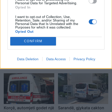
Personal Data for Targeted Advertising.
Opted In
I want to opt-out of Collection, Use,
Retention, Sale, and/or Sharing of my
Personal Data that Is Unrelated with the
Purposes for which it was collected.
Opted Out
CONFIRM
Video/ Tragjedi në Ceuta, i
Përhapja e virusit të Nilit
riu që po tentonte të
Perëndimor ngre
Data Deletion
Data Access
Privacy Policy
kalonte ilegalisht nga
shqetësime në Greqi
Maroku me parashutë bie
në det dhe vdes
Korçë, automjeti godet një
Sarandë, gjykata cakton