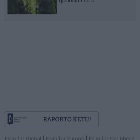
gjenocidit serb
Esim for Global
|
Esim for Europe
|
Esim for Caribbean