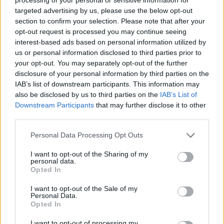
targeted advertising by us, please use the below opt-out
section to confirm your selection. Please note that after your
opt-out request is processed you may continue seeing
interest-based ads based on personal information utilized by
us or personal information disclosed to third parties prior to
your opt-out. You may separately opt-out of the further
disclosure of your personal information by third parties on the
IAB’s list of downstream participants. This information may
also be disclosed by us to third parties on the
IAB’s List of
Downstream Participants
that may further disclose it to other
third parties.
Personal Data Processing Opt Outs
I want to opt-out of the Sharing of my
personal data.
Shtuar
më
25.11.2023 23:13
Opted In
Tags:
,
dhëmbët
enderr
I want to opt-out of the Sale of my
Personal Data.
Opted In
I want to opt-out of processing my