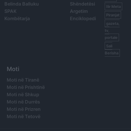
Belinda Balluku
Shëndetësi
Ilir Meta
SPAK
Argetim
Piranjat
Kombëtarja
Enciklopedi
gazeta,
tv,
portale
Sali
Berisha
Moti
Moti në Tiranë
Moti në Prishtinë
Moti në Shkup
Moti në Durrës
Moti në Prizren
Moti në Tetovë