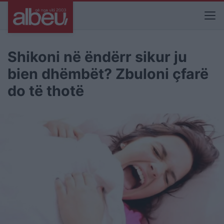
Shikoni në ëndërr sikur ju
bien dhëmbët? Zbuloni çfarë
do të thotë