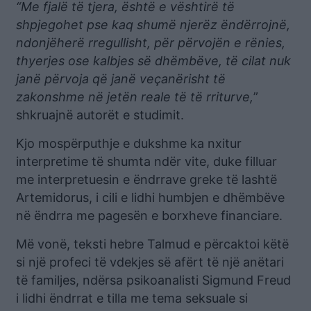
“Me fjalë të tjera, është e vështirë të
shpjegohet pse kaq shumë njerëz ëndërrojnë,
ndonjëherë rregullisht, për përvojën e rënies,
thyerjes ose kalbjes së dhëmbëve, të cilat nuk
janë përvoja që janë veçanërisht të
zakonshme në jetën reale të të rriturve,
”
shkruajnë autorët e studimit.
Kjo mospërputhje e dukshme ka nxitur
interpretime të shumta ndër vite, duke filluar
me interpretuesin e ëndrrave greke të lashtë
Artemidorus, i cili e lidhi humbjen e dhëmbëve
në ëndrra me pagesën e borxheve financiare.
Më vonë, teksti hebre Talmud e përcaktoi këtë
si një profeci të vdekjes së afërt të një anëtari
të familjes, ndërsa psikoanalisti Sigmund Freud
i lidhi ëndrrat e tilla me tema seksuale si