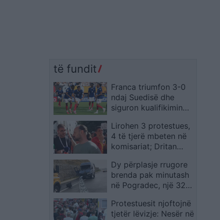
të fundit
Franca triumfon 3-0
ndaj Suedisë dhe
siguron kualifikimin
për në raundin e 16-të
Lirohen 3 protestues,
4 të tjerë mbeten në
komisariat; Dritan
Goxhaj: Ishim kordon
Dy përplasje rrugore
mes policisë dhe
brenda pak minutash
qytetarëve, shoqërimi
në Pogradec, një 32-
i paligjshëm
vjeçar humb jetën dhe
Protestuesit njoftojnë
disa persona
tjetër lëvizje: Nesër në
plagosen