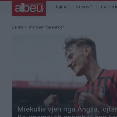
lajme
kosovë
maqed
keyboard_arrow_right
Ballina
sherohet nga kanceri
Mrekullia vjen nga Anglia, lojtari