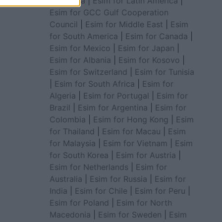
for Africa
|
Esim for Latin America
|
Esim for GCC Gulf Cooperation
Council
|
Esim for Middle East
|
Esim
for South America
|
Esim for Canada
|
Esim for Mexico
|
Esim for Japan
|
Esim for Albania
|
Esim for Kosovo
|
Esim for Switzerland
|
Esim for Tunisia
|
Esim for South Africa
|
Esim for
Algeria
|
Esim for Portugal
|
Esim for
Brazil
|
Esim for Argentina
|
Esim for
Colombia
|
Esim for Hong Kong
|
Esim
for Thailand
|
Esim for Macau
|
Esim
for Malaysia
|
Esim for Vietnam
|
Esim
for South Korea
|
Esim for Austria
|
Esim for Netherlands
|
Esim for
Australia
|
Esim for Russia
|
Esim for
India
|
Esim for Chile
|
Esim for Peru
|
Esim for Poland
|
Esim for North
Macedonia
|
Esim for Sweden
|
Esim