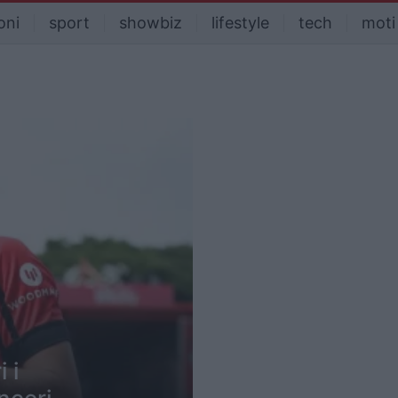
oni
sport
showbiz
lifestyle
tech
moti
 i