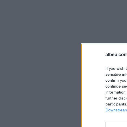
albeu.com
If you wish 
sensitive in
confirm you
continue se
information 
further disc
participants
Downstream 