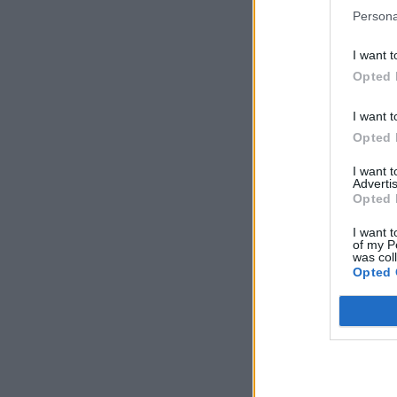
Persona
I want t
Opted 
I want t
Opted 
I want 
Advertis
Opted 
I want t
of my P
was col
Opted 