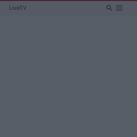
search
LiveTV