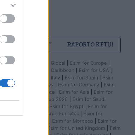
Esim for Global
|
Esim for Europe
|
Esim for Caribbean
|
Esim for USA
|
Esim for Italy
|
Esim for Spain
|
Esim
for Turkey
|
Esim for Germany
|
Esim
for Greece
|
Esim for Asia
|
Esim for
World Cup 2026
|
Esim for Saudi
Arabia
|
Esim for Egypt
|
Esim for
United Arab Emirates
|
Esim for
Balkans
|
Esim for Morocco
|
Esim for
China
|
Esim for United Kingdom
|
Esim