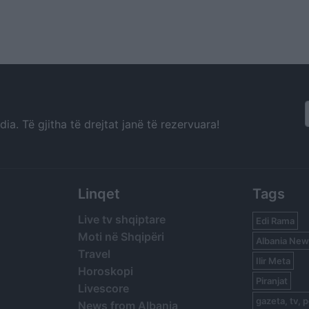
a. Të gjitha të drejtat janë të rezervuara!
Linqet
Tags
Live tv shqiptare
Edi Rama
Moti në Shqipëri
Albania New
Travel
Ilir Meta
Horoskopi
Piranjat
Livescore
gazeta, tv, p
News from Albania