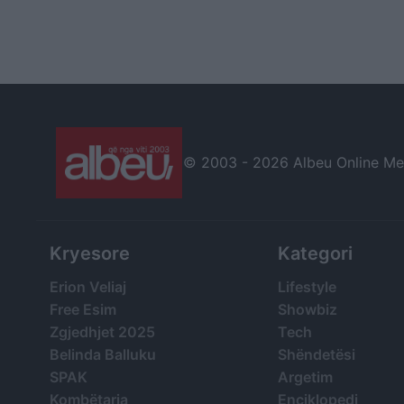
© 2003 -
2026 Albeu Online Medi
Kryesore
Kategori
Erion Veliaj
Lifestyle
Free Esim
Showbiz
Zgjedhjet 2025
Tech
Belinda Balluku
Shëndetësi
SPAK
Argetim
Kombëtarja
Enciklopedi