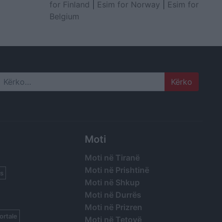
for Finland
|
Esim for Norway
|
Esim for
Belgium
Search
Moti
Moti në Tiranë
Moti në Prishtinë
s
Moti në Shkup
Moti në Durrës
Moti në Prizren
ortale
Moti në Tetovë