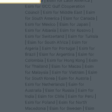
for Africa
|
Esim for Latin America
|
Esim for GCC Gulf Cooperation
Council
|
Esim for Middle East
|
Esim
for South America
|
Esim for Canada
|
Esim for Mexico
|
Esim for Japan
|
Esim for Albania
|
Esim for Kosovo
|
Esim for Switzerland
|
Esim for Tunisia
|
Esim for South Africa
|
Esim for
Algeria
|
Esim for Portugal
|
Esim for
Brazil
|
Esim for Argentina
|
Esim for
Colombia
|
Esim for Hong Kong
|
Esim
for Thailand
|
Esim for Macau
|
Esim
for Malaysia
|
Esim for Vietnam
|
Esim
for South Korea
|
Esim for Austria
|
Esim for Netherlands
|
Esim for
Australia
|
Esim for Russia
|
Esim for
India
|
Esim for Chile
|
Esim for Peru
|
Esim for Poland
|
Esim for North
Macedonia
|
Esim for Sweden
|
Esim