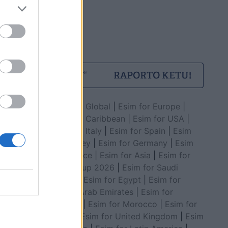
Esim for Global
|
Esim for Europe
|
Esim for Caribbean
|
Esim for USA
|
Esim for Italy
|
Esim for Spain
|
Esim
for Turkey
|
Esim for Germany
|
Esim
for Greece
|
Esim for Asia
|
Esim for
World Cup 2026
|
Esim for Saudi
Arabia
|
Esim for Egypt
|
Esim for
United Arab Emirates
|
Esim for
Balkans
|
Esim for Morocco
|
Esim for
China
|
Esim for United Kingdom
|
Esim