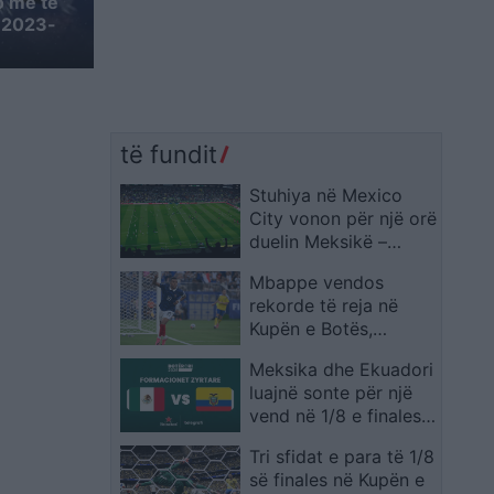
o më të
ë 2023-
të fundit
Stuhiya në Mexico
City vonon për një orë
duelin Meksikë –
Ekuador në “Azteca”
Mbappe vendos
rekorde të reja në
Kupën e Botës,
francezi lë pas edhe
Meksika dhe Ekuadori
emra legjendarë
luajnë sonte për një
vend në 1/8 e finales,
publikohen
Tri sfidat e para të 1/8
formacionet zyrtare
së finales në Kupën e