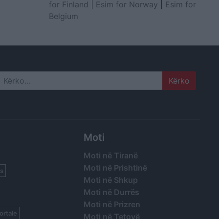
for Finland
|
Esim for Norway
|
Esim for
Belgium
Search
Moti
Moti në Tiranë
Moti në Prishtinë
s
Moti në Shkup
Moti në Durrës
Moti në Prizren
ortale
Moti në Tetovë