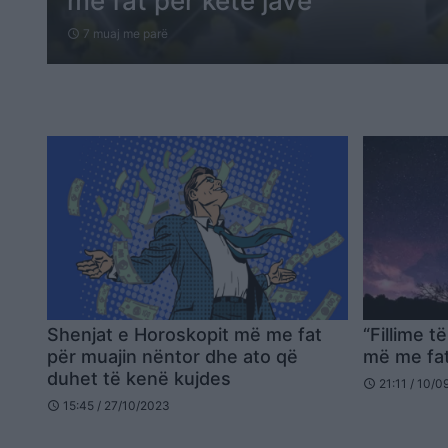
me fat për këtë javë
7 muaj me parë
schedule
Shenjat e Horoskopit më me fat
“Fillime të
për muajin nëntor dhe ato që
më me fat
duhet të kenë kujdes
21:11 / 10/
schedule
15:45 / 27/10/2023
schedule