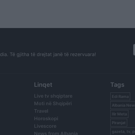
a. Të gjitha të drejtat janë të rezervuara!
Linqet
Tags
Live tv shqiptare
Edi Rama
Moti në Shqipëri
Albania New
Travel
Ilir Meta
Horoskopi
Piranjat
Livescore
gazeta, tv, p
News from Albania