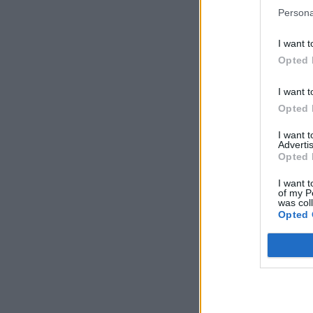
Persona
I want t
Opted 
I want t
Opted 
I want 
Advertis
Opted 
I want t
of my P
was col
Opted 