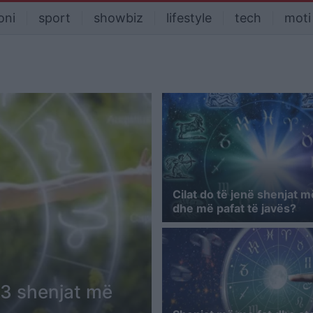
oni
sport
showbiz
lifestyle
tech
moti
Cilat do të jenë shenjat m
dhe më pafat të javës?
i 3 shenjat më