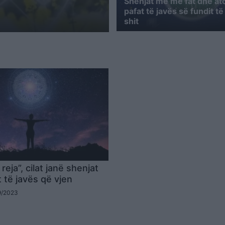
Shenjat më me fat dhe at
pafat të javës së fundit t
shit
 reja”, cilat janë shenjat
 të javës që vjen
09/2023