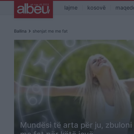
lajme
kosovë
maqed
keyboard_arrow_right
Ballina
shenjat me me fat
Mundësi të arta për ju, zbulon