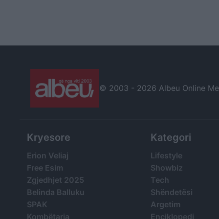
© 2003 -
2026 Albeu Online Medi
Kryesore
Kategori
Erion Veliaj
Lifestyle
Free Esim
Showbiz
Zgjedhjet 2025
Tech
Belinda Balluku
Shëndetësi
SPAK
Argetim
Kombëtarja
Enciklopedi