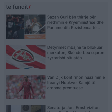
të fundit
Sazan Guri bën thirrje për
rrethimin e Kryeministrisë dhe
Parlamentit: Rezistenca të
vazhdojë
Detyrimet mbajnë të bllokuar
merkaton, Skënderbeu sqaron
zyrtarisht situatën
Van Dijk konfirmon huazimin e
Ifeanyi Ndukwe: Ka një të
ardhme premtuese
Senatorja Joni Ernst viziton