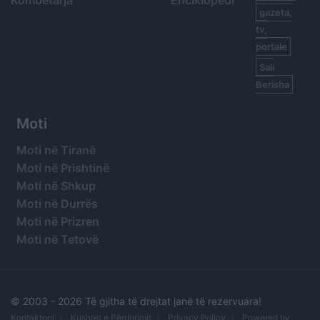
Kombëtarja
Enciklopedi
gazeta,
tv,
portale
Sali
Berisha
Moti
Moti në Tiranë
Moti në Prishtinë
Moti në Shkup
Moti në Durrës
Moti në Prizren
Moti në Tetovë
© 2003 -
2026 Të gjitha të drejtat janë të rezervuara!
Kontaktoni
Kushtet e Përdorimit
Privacy Policy
Powered by: