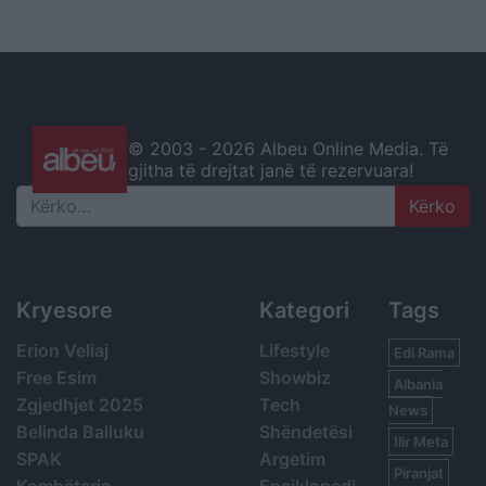
© 2003 -
2026 Albeu Online Media. Të
gjitha të drejtat janë të rezervuara!
Search
Kryesore
Kategori
Tags
Erion Veliaj
Lifestyle
Edi Rama
Free Esim
Showbiz
Albania
Zgjedhjet 2025
Tech
News
Belinda Balluku
Shëndetësi
Ilir Meta
SPAK
Argetim
Piranjat