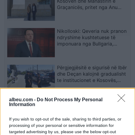
Kosovën dhe Manastirin e
Graçanicës, pritet nga Anu
Prattipati
Nikolloski: Qeveria nuk pranon
ndryshime kushtetuese të
imponuara nga Bullgaria,
bllokada e Sofjes është politike
Përgjegjësitë e sigurisë në Ibër
dhe Deçan kalojnë gradualisht
te institucionet e Kosovës,
Halilaj: Mesazh i qartë për
Beogradin
albeu.com -
Do Not Process My Personal
Çfarë e çoi Araujon te
Information
Liverpooli dhe pse u nda nga
Barcelona?
If you wish to opt-out of the sale, sharing to third parties, or
processing of your personal or sensitive information for
targeted advertising by us, please use the below opt-out