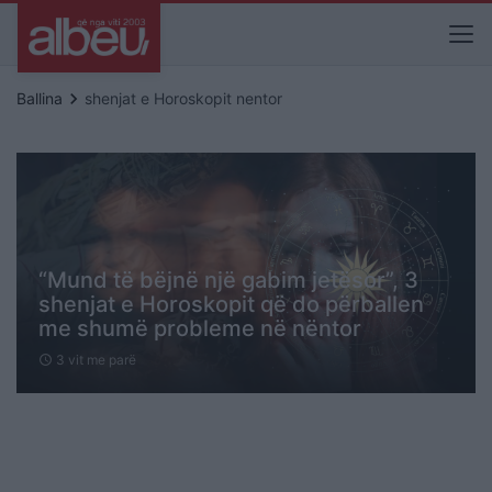
keyboard_arrow_right
Ballina
shenjat e Horoskopit nentor
“Mund të bëjnë një gabim jetësor”, 3
shenjat e Horoskopit që do përballen
me shumë probleme në nëntor
3 vit me parë
schedule