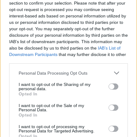
section to confirm your selection. Please note that after your
opt-out request is processed you may continue seeing
interest-based ads based on personal information utilized by
us or personal information disclosed to third parties prior to
your opt-out. You may separately opt-out of the further
disclosure of your personal information by third parties on the
IAB’s list of downstream participants. This information may
also be disclosed by us to third parties on the
IAB’s List of
Downstream Participants
that may further disclose it to other
third parties.
Personal Data Processing Opt Outs
I want to opt-out of the Sharing of my
personal data.
Opted In
I want to opt-out of the Sale of my
Personal Data.
Opted In
Esim for Global
|
Esim for Europe
|
Esim for Caribbean
|
Esim for USA
|
Esim for Italy
|
Esim for Spain
|
Esim
I want to opt-out of processing my
for Turkey
|
Esim for Germany
|
Esim for Greece
|
Esim
Personal Data for Targeted Advertising.
Opted In