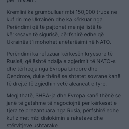
për “histeri”.
Kremlini ka grumbulluar mbi 150,000 trupa në
kufirin me Ukrainën dhe ka kërkuar nga
Perëndimi që të pajtohet me një listë të
kërkesave të sigurisë, përfshirë edhe që
Ukrainës t’i mohohet anëtarësimi në NATO.
Perëndimi ka refuzuar kërkesën kryesore të
Rusisë, që është ndalja e zgjerimit të NATO-s
dhe tërheqja nga Evropa Lindore dhe
Qendrore, duke thënë se shtetet sovrane kanë
të drejtë të zgjedhin vetë aleancat e tyre.
Megjithatë, SHBA-ja dhe Evropa kanë thënë se
janë të gatshme të negociojnë për kërkesat e
tjera të prezantuara nga Rusia, përfshirë edhe
kufizimet mbi dislokimin e raketave dhe
stërvitjeve ushtarake.