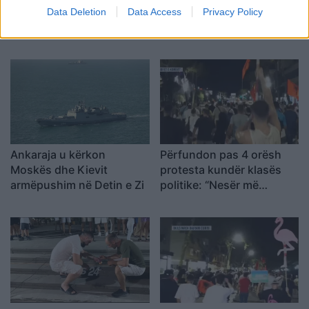
më tej, evakuohen
i dyshuari për vrasjen e
Data Deletion
Data Access
Privacy Policy
banorët e Barabit–Lluban,
20-vjeçarit në Korçë
raportohen shpërthime
armatimesh
Ankaraja u kërkon
Përfundon pas 4 orësh
Moskës dhe Kievit
protesta kundër klasës
armëpushim në Detin e Zi
politike: “Nesër më
shumë!”