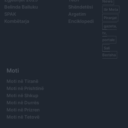
News
Belinda Balluku
Shëndetësi
Ilir Meta
SPAK
Argetim
Piranjat
Kombëtarja
Enciklopedi
gazeta,
tv,
portale
Sali
Berisha
Moti
Moti në Tiranë
Moti në Prishtinë
Moti në Shkup
Moti në Durrës
Moti në Prizren
Moti në Tetovë