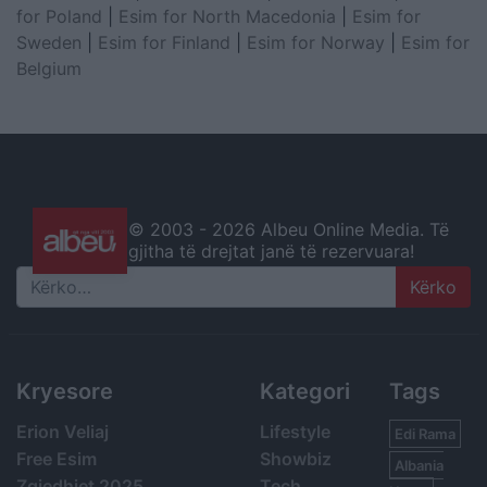
for Poland
|
Esim for North Macedonia
|
Esim for
Sweden
|
Esim for Finland
|
Esim for Norway
|
Esim for
Belgium
© 2003 -
2026 Albeu Online Media. Të
gjitha të drejtat janë të rezervuara!
Search
Kryesore
Kategori
Tags
Erion Veliaj
Lifestyle
Edi Rama
Free Esim
Showbiz
Albania
Zgjedhjet 2025
Tech