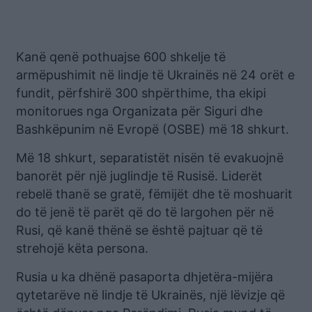
Kanë qenë pothuajse 600 shkelje të
armëpushimit në lindje të Ukrainës në 24 orët e
fundit, përfshirë 300 shpërthime, tha ekipi
monitorues nga Organizata për Siguri dhe
Bashkëpunim në Evropë (OSBE) më 18 shkurt.
Më 18 shkurt, separatistët nisën të evakuojnë
banorët për një juglindje të Rusisë. Liderët
rebelë thanë se gratë, fëmijët dhe të moshuarit
do të jenë të parët që do të largohen për në
Rusi, që kanë thënë se është pajtuar që të
strehojë këta persona.
Rusia u ka dhënë pasaporta dhjetëra-mijëra
qytetarëve në lindje të Ukrainës, një lëvizje që