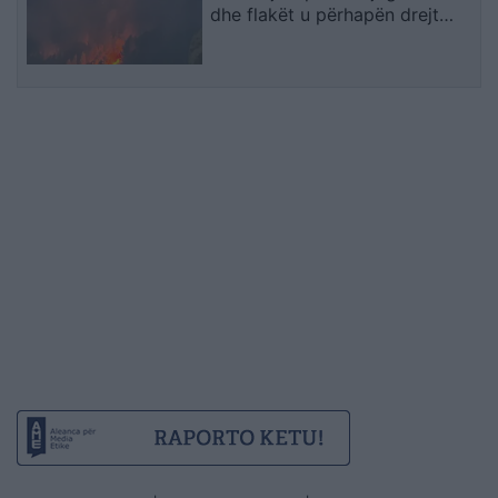
dhe flakët u përhapën drejt
malit