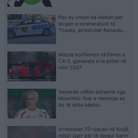
Pas dy vitesh në kërkim për
dosjen e inceneratorit të
Tiranës, arrestohet Renardo
Nallbani në Palasë
Mazda konfirmon rikthimin e
CX-3, gjenerata e re pritet në
vitin 2027
Valverde rrëfen befasinë nga
Mourinho: Nuk e mendoja se
do të ishte kështu
Arrestohet 73-vjeçari në Krujë,
ndezi zjarr për të djegur barin