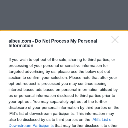
albeu.com -
Do Not Process My Personal
Information
If you wish to opt-out of the sale, sharing to third parties, or
processing of your personal or sensitive information for
targeted advertising by us, please use the below opt-out
section to confirm your selection. Please note that after your
opt-out request is processed you may continue seeing
Shtuar
më
19.02.2022 11:04
interest-based ads based on personal information utilized by
us or personal information disclosed to third parties prior to
Tags:
,
,
,
Lufte
mobilizim ushtarak
rusia
your opt-out. You may separately opt-out of the further
,
separatiste
Ukraina
disclosure of your personal information by third parties on the
IAB’s list of downstream participants. This information may
also be disclosed by us to third parties on the
IAB’s List of
Downstream Participants
that may further disclose it to other