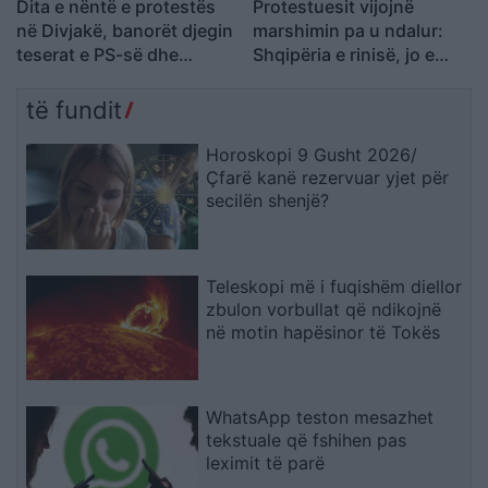
Dita e nëntë e protestës
Protestuesit vijojnë
në Divjakë, banorët djegin
marshimin pa u ndalur:
teserat e PS-së dhe
Shqipëria e rinisë, jo e
kundërshtojnë bashkimin
partisë!
me Lushnjën
të fundit
Horoskopi 9 Gusht 2026/
Çfarë kanë rezervuar yjet për
secilën shenjë?
Teleskopi më i fuqishëm diellor
zbulon vorbullat që ndikojnë
në motin hapësinor të Tokës
WhatsApp teston mesazhet
tekstuale që fshihen pas
leximit të parë