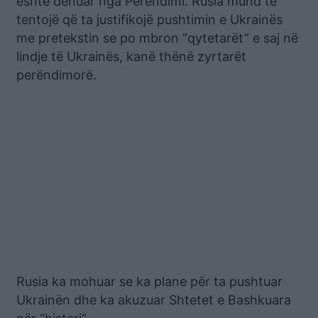
është dënuar nga Perëndimi. Rusia mund të
tentojë që ta justifikojë pushtimin e Ukrainës
me pretekstin se po mbron “qytetarët” e saj në
lindje të Ukrainës, kanë thënë zyrtarët
perëndimorë.
Rusia ka mohuar se ka plane për ta pushtuar
Ukrainën dhe ka akuzuar Shtetet e Bashkuara