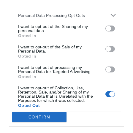
third parties.
Personal Data Processing Opt Outs
I want to opt-out of the Sharing of my
personal data.
Opted In
I want to opt-out of the Sale of my
Personal Data.
Opted In
Pas dy vitesh në kërkim
Arrestohet 73-vjeçari në
I want to opt-out of processing my
për dosjen e inceneratorit
Krujë, ndezi zjarr për të
Personal Data for Targeted Advertising.
të Tiranës, arrestohet
djegur barin dhe flakët u
Opted In
Renardo Nallbani në
përhapën drejt malit
I want to opt-out of Collection, Use,
Palasë
Retention, Sale, and/or Sharing of my
Personal Data that Is Unrelated with the
Purposes for which it was collected.
Opted Out
CONFIRM
Zjarri në Krujë përhapet
Arrestohet pranë banesës