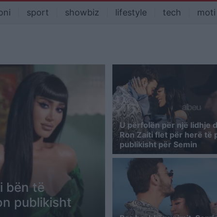
oni
sport
showbiz
lifestyle
tech
moti
U përfolën për një lidhje 
Ron Zaiti flet për herë të 
publikisht për Semin
i bën të
on publikisht