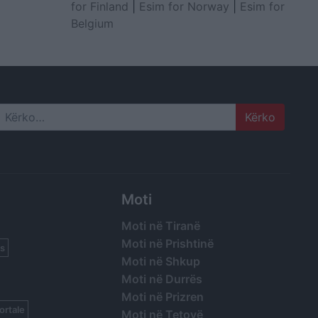
for Finland
|
Esim for Norway
|
Esim for
Belgium
Search
Moti
Moti në Tiranë
Moti në Prishtinë
s
Moti në Shkup
Moti në Durrës
Moti në Prizren
ortale
Moti në Tetovë