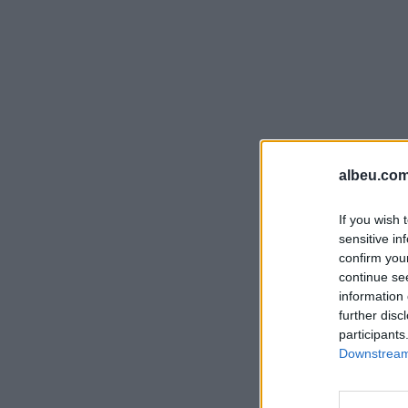
albeu.com
If you wish 
sensitive in
confirm you
continue se
information 
further disc
participants
Downstream 