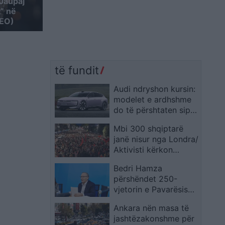
Jaupaj
” në
DEO)
të fundit
Audi ndryshon kursin:
modelet e ardhshme
do të përshtaten sipas
tregjeve rajonale
Mbi 300 shqiptarë
janë nisur nga Londra/
Aktivisti kërkon
reagim nga qeveria:
Bedri Hamza
Për çdo gjë që ndodh
përshëndet 250-
në protestë,
vjetorin e Pavarësisë
përgjegjësia i takon
së SHBA-së, thekson
asaj, koha e partive
Ankara nën masa të
aleancën dhe
ka përfunduar
jashtëzakonshme për
mirënjohjen