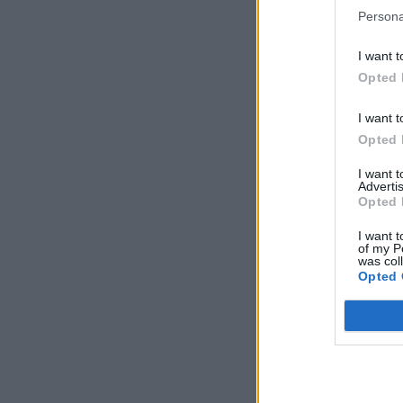
Persona
I want t
Opted 
I want t
Opted 
I want 
Advertis
Opted 
I want t
of my P
was col
Opted 