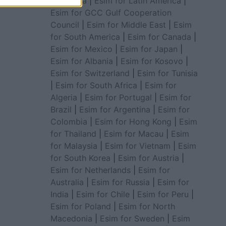
for Africa
|
Esim for Latin America
|
Esim for GCC Gulf Cooperation
Council
|
Esim for Middle East
|
Esim
for South America
|
Esim for Canada
|
Esim for Mexico
|
Esim for Japan
|
Esim for Albania
|
Esim for Kosovo
|
Esim for Switzerland
|
Esim for Tunisia
|
Esim for South Africa
|
Esim for
Algeria
|
Esim for Portugal
|
Esim for
Brazil
|
Esim for Argentina
|
Esim for
Colombia
|
Esim for Hong Kong
|
Esim
for Thailand
|
Esim for Macau
|
Esim
for Malaysia
|
Esim for Vietnam
|
Esim
for South Korea
|
Esim for Austria
|
Esim for Netherlands
|
Esim for
Australia
|
Esim for Russia
|
Esim for
India
|
Esim for Chile
|
Esim for Peru
|
Esim for Poland
|
Esim for North
Macedonia
|
Esim for Sweden
|
Esim