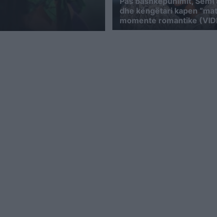
Pas bashkëpunimit, Semi 
dhe këngëtari kapen “mat
momente romantike (VI