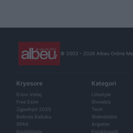
© 2003 -
2026 Albeu Online Medi
Kryesore
Kategori
Erion Veliaj
Lifestyle
Free Esim
Showbiz
Zgjedhjet 2025
Tech
Belinda Balluku
Shëndetësi
SPAK
Argetim
Kombëtarja
Enciklopedi