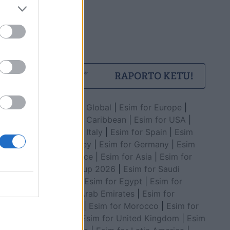
Esim for Global
|
Esim for Europe
|
Esim for Caribbean
|
Esim for USA
|
Esim for Italy
|
Esim for Spain
|
Esim
for Turkey
|
Esim for Germany
|
Esim
for Greece
|
Esim for Asia
|
Esim for
World Cup 2026
|
Esim for Saudi
Arabia
|
Esim for Egypt
|
Esim for
United Arab Emirates
|
Esim for
Balkans
|
Esim for Morocco
|
Esim for
China
|
Esim for United Kingdom
|
Esim