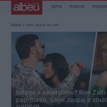
lajme
kosovë
maqed
keyboard_arrow_right
Ballina
Semi Jaupaj ron zaiti
Ndarje e sikletshme? Ron Zaiti 
papriturën, Semi Jaupaj e zbul