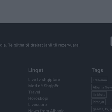
a. Të gjitha të drejtat janë të rezervuara!
Linqet
Tags
Live tv shqiptare
Edi Rama
Moti në Shqipëri
Albania New
Travel
Ilir Meta
Horoskopi
Piranjat
Livescore
gazeta, tv, p
News from Albania