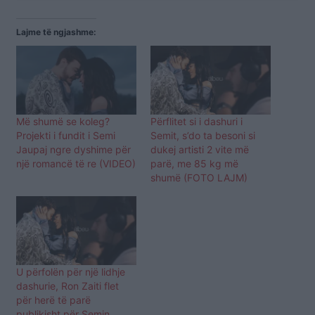
Lajme të ngjashme:
Më shumë se koleg?
Përflitet si i dashuri i
Projekti i fundit i Semi
Semit, s’do ta besoni si
Jaupaj ngre dyshime për
dukej artisti 2 vite më
një romancë të re (VIDEO)
parë, me 85 kg më
shumë (FOTO LAJM)
U përfolën për një lidhje
dashurie, Ron Zaiti flet
për herë të parë
publikisht për Semin