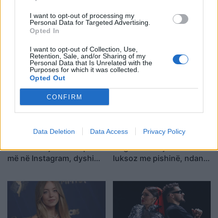
I want to opt-out of processing my
Personal Data for Targeted Advertising.
Ariana Grande sqaron
Verë dhe Portokalle”
Opted In
tërheqjen e përkohshme
debuton në Peqin mes
nga jeta publike: Ishte një
qindra spektatorësh,
I want to opt-out of Collection, Use,
Retention, Sale, and/or Sharing of my
zgjedhje e menduar prej
ndalesa e radhës në
Personal Data that Is Unrelated with the
kohësh
Kavajë
Purposes for which it was collected.
Opted Out
CONFIRM
Data Deletion
Data Access
Privacy Policy
Foto/ Selin Bollati dhe
Loredana Brati shfaqet
Kristi Lamaj nuk ndiqen
elegante në një ambient
më në Instagram, dyshime
luksoz me pishinë, ndan
për krisje mes dy ish-
momente relaksi me
banorëve të Big Brother
ndjekësit
VIP 5