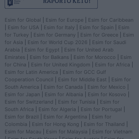
Esim for Global
|
Esim for Europe
|
Esim for Caribbean
|
Esim for USA
|
Esim for Italy
|
Esim for Spain
|
Esim
for Turkey
|
Esim for Germany
|
Esim for Greece
|
Esim
for Asia
|
Esim for World Cup 2026
|
Esim for Saudi
Arabia
|
Esim for Egypt
|
Esim for United Arab
Emirates
|
Esim for Balkans
|
Esim for Morocco
|
Esim
for China
|
Esim for United Kingdom
|
Esim for Africa
|
Esim for Latin America
|
Esim for GCC Gulf
Cooperation Council
|
Esim for Middle East
|
Esim for
South America
|
Esim for Canada
|
Esim for Mexico
|
Esim for Japan
|
Esim for Albania
|
Esim for Kosovo
|
Esim for Switzerland
|
Esim for Tunisia
|
Esim for
South Africa
|
Esim for Algeria
|
Esim for Portugal
|
Esim for Brazil
|
Esim for Argentina
|
Esim for
Colombia
|
Esim for Hong Kong
|
Esim for Thailand
|
Esim for Macau
|
Esim for Malaysia
|
Esim for Vietnam
|
Esim for South Korea
|
Esim for Austria
|
Esim for