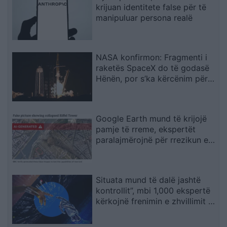
krijuan identitete false për të
manipuluar persona realë
NASA konfirmon: Fragmenti i
raketës SpaceX do të godasë
Hënën, por s’ka kërcënim për
Tokën
Google Earth mund të krijojë
pamje të rreme, ekspertët
paralajmërojnë për rrezikun e
dezinformimit
Situata mund të dalë jashtë
kontrollit”, mbi 1,000 ekspertë
kërkojnë frenimin e zhvillimit të
IA-së