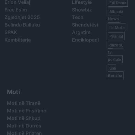
Erion Veliaj
Lifestyle
Edi Rama
Free Esim
Showbiz
Albania
Zgjedhjet 2025
Tech
News
Belinda Balluku
Shëndetësi
Ilir Meta
SPAK
Argetim
Piranjat
Kombëtarja
Enciklopedi
gazeta,
tv,
portale
Sali
Berisha
Moti
Moti në Tiranë
Moti në Prishtinë
Moti në Shkup
Moti në Durrës
Moti në Prizren