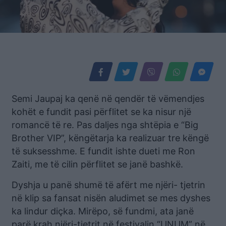
Semi Jaupaj ka qenë në qendër të vëmendjes
kohët e fundit pasi përflitet se ka nisur një
romancë të re. Pas daljes nga shtëpia e “Big
Brother VIP”, këngëtarja ka realizuar tre këngë
të suksesshme. E fundit ishte dueti me Ron
Zaiti, me të cilin përflitet se janë bashkë.
Dyshja u panë shumë të afërt me njëri- tjetrin
në klip sa fansat nisën aludimet se mes dyshes
ka lindur diçka. Mirëpo, së fundmi, ata janë
parë krah njëri-tjetrit në festivalin “UNUM” në