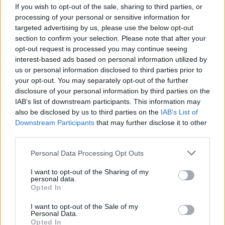
If you wish to opt-out of the sale, sharing to third parties, or
processing of your personal or sensitive information for
targeted advertising by us, please use the below opt-out
section to confirm your selection. Please note that after your
opt-out request is processed you may continue seeing
interest-based ads based on personal information utilized by
us or personal information disclosed to third parties prior to
your opt-out. You may separately opt-out of the further
disclosure of your personal information by third parties on the
IAB’s list of downstream participants. This information may
also be disclosed by us to third parties on the
IAB’s List of
Downstream Participants
that may further disclose it to other
third parties.
Foto/ Sydney Sweeney
Fluks pacientësh në
mahnit fansat me
Pediatrinë e Vlorës, 70-80
Personal Data Processing Opt Outs
paraqitjen sensuale në
vizita dhe 35 shtrime çdo
setin e ri
ditë
I want to opt-out of the Sharing of my
personal data.
Opted In
I want to opt-out of the Sale of my
Personal Data.
Opted In