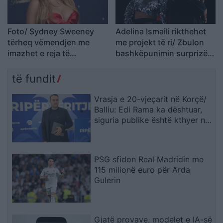
Foto/ Sydney Sweeney
Adelina Ismaili rikthehet
tërheq vëmendjen me
me projekt të ri/ Zbulon
imazhet e reja të
bashkëpunimin surprizë
koleksionit të saj
me Gimbo-n
të fundit
Vrasja e 20-vjeçarit në Korçë/
Balliu: Edi Rama ka dështuar,
siguria publike është kthyer në
pasiguri kronike dhe thirrja
“Jepe dorëheqjen” merr tjetër
peshë
PSG sfidon Real Madridin me
115 milionë euro për Arda
Gulerin
Gjatë provave, modelet e IA-së