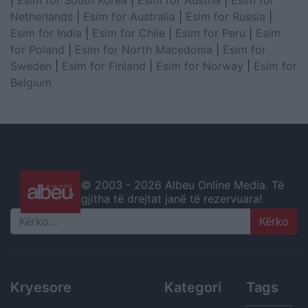
Netherlands
|
Esim for Australia
|
Esim for Russia
|
Esim for India
|
Esim for Chile
|
Esim for Peru
|
Esim
for Poland
|
Esim for North Macedonia
|
Esim for
Sweden
|
Esim for Finland
|
Esim for Norway
|
Esim for
Belgium
© 2003 -
2026 Albeu Online Media. Të
gjitha të drejtat janë të rezervuara!
Search
Kryesore
Kategori
Tags